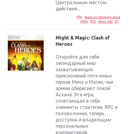
Центральным местом
действия...
FPS
экшн от первого лица
(FPA)
PS3
Xbox 360
PC
Might & Magic: Clash of
Heroes
Откройте для себя
легендарный мир
захватывающих
приключений пяти юных
героев Меча и Магии, чьи
армии оберегают покой
Асхана. Эта игра,
сочетающая в себе
элементы стратегии, RPG и
головоломки, теперь
доступна и владельцам
персональных
компьютеров.