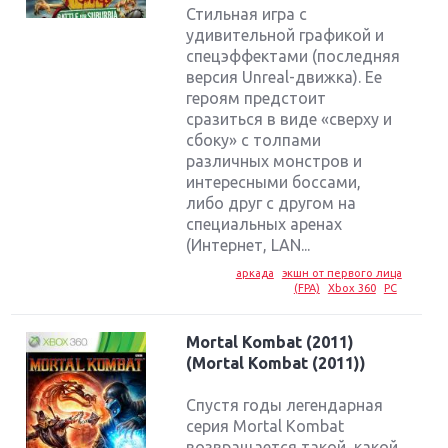
Стильная игра с
удивительной графикой и
спецэффектами (последняя
версия Unreal-движка). Ее
героям предстоит
сразиться в виде «сверху и
сбоку» с толпами
различных монстров и
интересными боссами,
либо друг с другом на
специальных аренах
(Интернет, LAN...
аркада
экшн от первого лица
(FPA)
Xbox 360
PC
Mortal Kombat (2011)
(Mortal Kombat (2011))
Спустя годы легендарная
серия Mortal Kombat
возвращается такой, какой