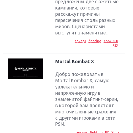
предложены две сюжетные
кампании, которые
расскажут причины
пересечения столь разных
миров. Сценаристами
выступят знаменитые...
аркада
fighting
Xbox 360
PS3
Mortal Kombat X
Добро пожаловать в
Mortal Kombat X, самую
увлекательную и
напряженную игру в
знаменитой файтинг-серии,
в которой вам предстоят
многочисленные сражения
с другими игроками в сети
PSN.
аркада
fighting
PC
Xbox