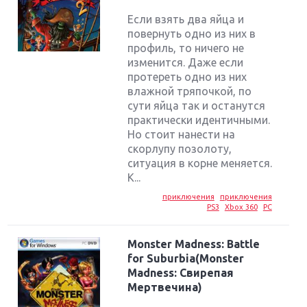
Если взять два яйца и
повернуть одно из них в
профиль, то ничего не
изменится. Даже если
протереть одно из них
влажной тряпочкой, по
сути яйца так и останутся
практически идентичными.
Но стоит нанести на
скорлупу позолоту,
ситуация в корне меняется.
К...
приключения
приключения
PS3
Xbox 360
PC
Monster Madness: Battle
for Suburbia(Monster
Madness: Свирепая
Мертвечина)