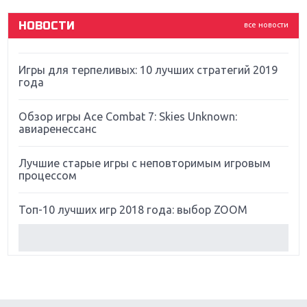
God Of War: тотальный перезапуск серии
НОВОСТИ
все новости
Far Cry 5: хвалить нельзя ругать
Игры для терпеливых: 10 лучших стратегий 2019
года
Обзор игры Ace Combat 7: Skies Unknown:
авиаренессанс
Лучшие старые игры с неповторимым игровым
процессом
Топ-10 лучших игр 2018 года: выбор ZOOM
Обзор Red Dead Redemption 2: действительно
игра года?
Первый в России обзор игры Starlink: Battle For
Atlas