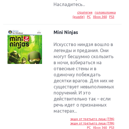
Насладитесь...
стратегия
головоломка
(puzzle)
PC
Xbox 360
PS3
Mini Ninjas
Искусство ниндзя вошло в
легенды и предания. Они
могут бесшумно скользить
в ночи, взбираться на
отвесные стены и в
одиночку побеждать
десятки врагов. Для них не
существует невыполнимых
поручений. И это
действительно так – если
речь идет о признанных
мастерах...
экшн от третьего лица (TPA)
экшн от третьего лица (TPA)
PC
Xbox 360
PS3