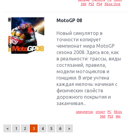
360
PS3
PS4
Xbox One
MotoGP 08
Новый симулятор в
точности копирует
чемпионат мира MotoGP
сезона 2008. Здесь все, как
в реальности: трассы, виды
состязаний, правила,
модели мотоциклов и
гонщики. В игре учтена
каждая мелочь: начиная с
физических свойств
Крупнейшие релизы мая: Nintendo, Microsoft и
дорожного покрытия и
Sony
заканчивая...
симулятор
спорт
PC
Xbox
Новинки для Nintendo Switch: Labo, South Park и
360
PS3
Wii
ремастер Dark Souls
<
1
2
3
4
5
6
>