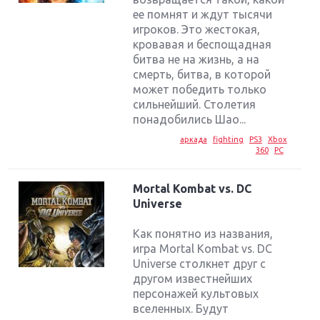
ее помнят и ждут тысячи
игроков. Это жестокая,
кровавая и беспощадная
битва не на жизнь, а на
смерть, битва, в которой
может победить только
сильнейший. Столетия
понадобились Шао...
аркада
fighting
PS3
Xbox
360
PC
Mortal Kombat vs. DC
Universe
Как понятно из названия,
игра Mortal Kombat vs. DC
Universe столкнет друг с
другом известнейших
персонажей культовых
вселенных. Будут