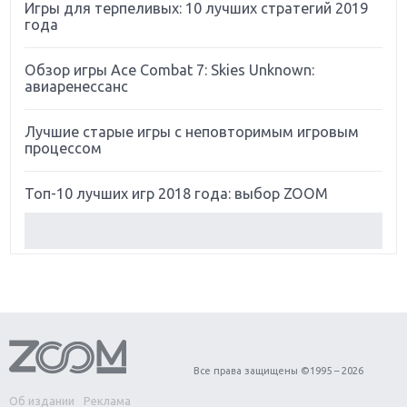
Игры для терпеливых: 10 лучших стратегий 2019
года
Обзор игры Ace Combat 7: Skies Unknown:
авиаренессанс
Лучшие старые игры с неповторимым игровым
процессом
Топ-10 лучших игр 2018 года: выбор ZOOM
Обзор Red Dead Redemption 2: действительно
игра года?
Первый в России обзор игры Starlink: Battle For
Atlas
Обзор игры Forza Horizon 4: вершина эволюции
Все права защищены ©1995 – 2026
Об издании
Реклама