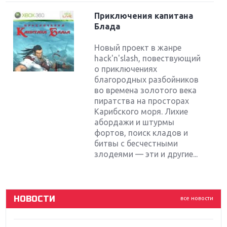
Приключения капитана
Блада
Новый проект в жанре
hack'n'slash, повествующий
о приключениях
благородных разбойников
во времена золотого века
пиратства на просторах
Карибского моря. Лихие
Крупнейшие релизы мая: Nintendo, Microsoft и
Sony
абордажи и штурмы
фортов, поиск кладов и
битвы с бесчестными
Новинки для Nintendo Switch: Labo, South Park и
злодеями — эти и другие...
ремастер Dark Souls
God Of War: тотальный перезапуск серии
НОВОСТИ
все новости
Far Cry 5: хвалить нельзя ругать