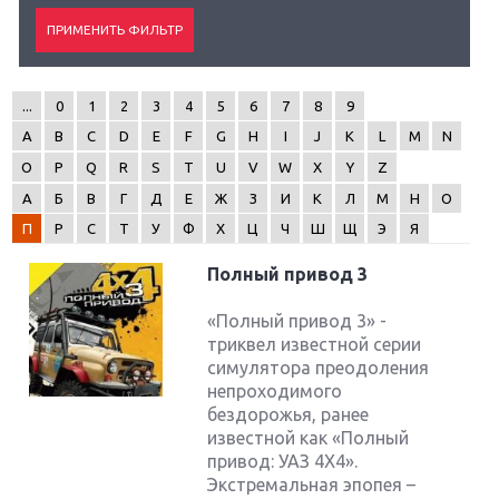
...
0
1
2
3
4
5
6
7
8
9
A
B
C
D
E
F
G
H
I
J
K
L
M
N
O
P
Q
R
S
T
U
V
W
X
Y
Z
А
Б
В
Г
Д
Е
Ж
З
И
К
Л
М
Н
О
П
Р
С
Т
У
Ф
Х
Ц
Ч
Ш
Щ
Э
Я
Полный привод 3
«Полный привод 3» -
триквел известной серии
симулятора преодоления
непроходимого
бездорожья, ранее
известной как «Полный
привод: УАЗ 4Х4».
Экстремальная эпопея –