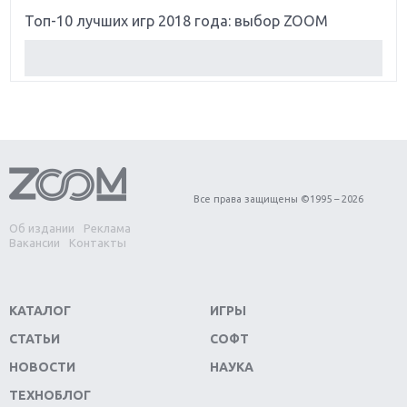
Топ-10 лучших игр 2018 года: выбор ZOOM
Обзор Red Dead Redemption 2: действительно
игра года?
Первый в России обзор игры Starlink: Battle For
Atlas
Обзор игры Forza Horizon 4: вершина эволюции
Все права защищены ©1995 – 2026
Об издании
Реклама
Две важных новинки для консолей: Spider-Man и
Вакансии
Контакты
Divinity Original Sin 2
Три крупных релиза для гибридной консоли
КАТАЛОГ
ИГРЫ
Switch
СТАТЬИ
СОФТ
Обзор игры The Crew 2: покорение Америки
НОВОСТИ
НАУКА
ТЕХНОБЛОГ
Важнейшие анонсы E3 2018