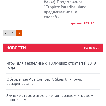
банке). Продолжение
"Tropico: Paradise Island"
Крупнейшие релизы мая: Nintendo, Microsoft и
Sony
предлагает новые
способы...
Новинки для Nintendo Switch: Labo, South Park и
стратегия
RTS
PC
ремастер Dark Souls
<
1
2
God Of War: тотальный перезапуск серии
НОВОСТИ
все новости
Far Cry 5: хвалить нельзя ругать
Игры для терпеливых: 10 лучших стратегий 2019
года
Обзор игры Ace Combat 7: Skies Unknown:
авиаренессанс
Лучшие старые игры с неповторимым игровым
процессом