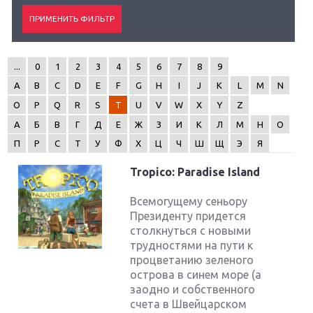
...
0
1
2
3
4
5
6
7
8
9
A
B
C
D
E
F
G
H
I
J
K
L
M
N
O
P
Q
R
S
T
U
V
W
X
Y
Z
А
Б
В
Г
Д
Е
Ж
З
И
К
Л
М
Н
О
П
Р
С
Т
У
Ф
Х
Ц
Ч
Ш
Щ
Э
Я
Tropico: Paradise Island
Всемогущему сеньору
Президенту придется
столкнуться с новыми
трудностями на пути к
процветанию зеленого
острова в синем море (а
заодно и собственного
счета в Швейцарском