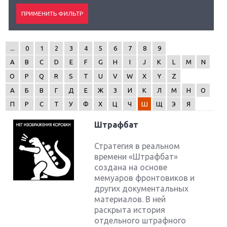
...
0
1
2
3
4
5
6
7
8
9
A
B
C
D
E
F
G
H
I
J
K
L
M
N
O
P
Q
R
S
T
U
V
W
X
Y
Z
А
Б
В
Г
Д
Е
Ж
З
И
К
Л
М
Н
О
П
Р
С
Т
У
Ф
Х
Ц
Ч
Ш
Щ
Э
Я
Штрафбат
Стратегия в реальном
времени «Штрафбат»
создана на основе
мемуаров фронтовиков и
других документальных
материалов. В ней
раскрыта история
отдельного штрафного