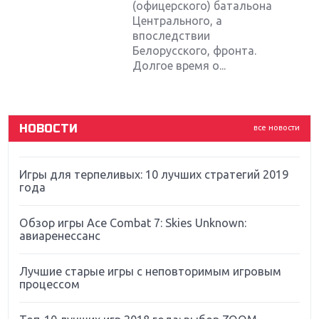
(офицерского) батальона
Крупнейшие релизы мая: Nintendo, Microsoft и
Sony
Центрального, а
впоследствии
Белорусского, фронта.
Новинки для Nintendo Switch: Labo, South Park и
Долгое время о...
ремастер Dark Souls
God Of War: тотальный перезапуск серии
НОВОСТИ
все новости
Far Cry 5: хвалить нельзя ругать
Игры для терпеливых: 10 лучших стратегий 2019
года
Обзор игры Ace Combat 7: Skies Unknown:
авиаренессанс
Лучшие старые игры с неповторимым игровым
процессом