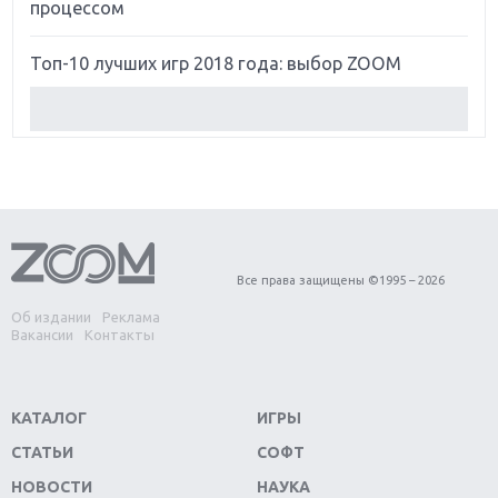
процессом
Топ-10 лучших игр 2018 года: выбор ZOOM
Обзор Red Dead Redemption 2: действительно
игра года?
Первый в России обзор игры Starlink: Battle For
Atlas
Обзор игры Forza Horizon 4: вершина эволюции
Все права защищены ©1995 – 2026
Об издании
Реклама
Две важных новинки для консолей: Spider-Man и
Вакансии
Контакты
Divinity Original Sin 2
Три крупных релиза для гибридной консоли
КАТАЛОГ
ИГРЫ
Switch
СТАТЬИ
СОФТ
Обзор игры The Crew 2: покорение Америки
НОВОСТИ
НАУКА