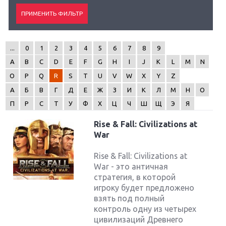
...
0
1
2
3
4
5
6
7
8
9
A
B
C
D
E
F
G
H
I
J
K
L
M
N
O
P
Q
R
S
T
U
V
W
X
Y
Z
А
Б
В
Г
Д
Е
Ж
З
И
К
Л
М
Н
О
П
Р
С
Т
У
Ф
Х
Ц
Ч
Ш
Щ
Э
Я
Rise & Fall: Civilizations at
War
Rise & Fall: Civilizations at
War - это античная
стратегия, в которой
игроку будет предложено
взять под полный
контроль одну из четырех
цивилизаций Древнего