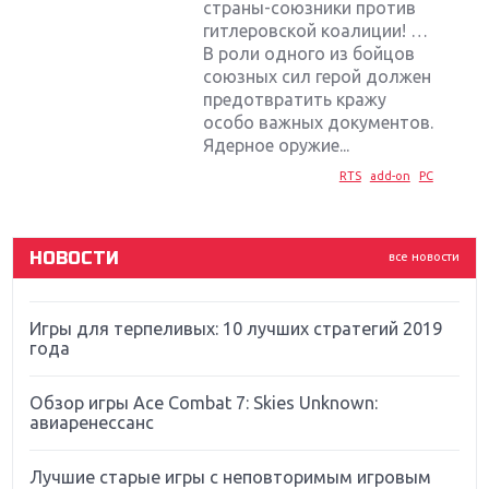
страны-союзники против
гитлеровской коалиции! …
В роли одного из бойцов
Крупнейшие релизы мая: Nintendo, Microsoft и
союзных сил герой должен
Sony
предотвратить кражу
особо важных документов.
Новинки для Nintendo Switch: Labo, South Park и
Ядерное оружие...
ремастер Dark Souls
RTS
add-on
PC
God Of War: тотальный перезапуск серии
НОВОСТИ
все новости
Far Cry 5: хвалить нельзя ругать
Игры для терпеливых: 10 лучших стратегий 2019
года
Обзор игры Ace Combat 7: Skies Unknown:
авиаренессанс
Лучшие старые игры с неповторимым игровым