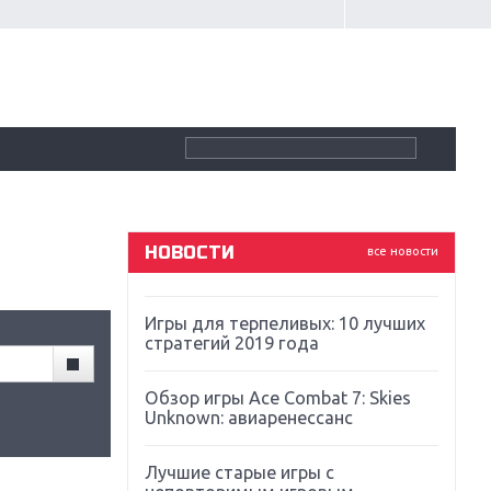
Крупнейшие релизы мая: Nintendo,
Microsoft и Sony
Новинки для Nintendo Switch:
Labo, South Park и ремастер Dark
Souls
God Of War: тотальный
перезапуск серии
НОВОСТИ
все новости
Far Cry 5: хвалить нельзя ругать
Игры для терпеливых: 10 лучших
стратегий 2019 года
Обзор игры Ace Combat 7: Skies
Unknown: авиаренессанс
Лучшие старые игры с