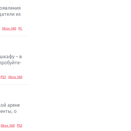
роявления
Обзор игры The Crew 2: покорение
датели из
Америки
Xbox 360
PC
Важнейшие анонсы E3 2018
Крупнейшие релизы мая: Nintendo,
Microsoft и Sony
 шкафу – в
пробуйте-
Новинки для Nintendo Switch:
Labo, South Park и ремастер Dark
PS3
Xbox 360
Souls
God Of War: тотальный
перезапуск серии
ой арене
енты, о
Far Cry 5: хвалить нельзя ругать
Xbox 360
PS3
Игры для терпеливых: 10 лучших