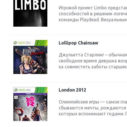
Игровой проект Limbo предст
способностей в решении логич
команды Playdead. Визуальным
Lollipop Chainsaw
Джульетта Старлинг – обычная 
свободное время девушка воо
ка совместить заботы старшек
London 2012
Олимпийские игры — самое гла
сбываются мечты, рождаются 
которых вспоминают годами. П