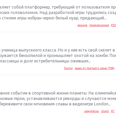
авляет собой платформер, требующий от пользователя п
еских головоломок. Над разработкой игры трудились соз
 стилем игры избран черно-белый нуар, придающий...
аркада
приключения
PS3
ученица выпускного класса. Но и у нее есть свой скелет в
ружается бензопилой и промышляет охотой на зомби. По
лассницы и долг истребительницы оживших...
horror
экшн от третьего лица (TPA)
вное событие в спортивной жизни планеты. На олимпийск
новые герои, устанавливаются рекорды и случаются мом
ереживите свои мгновения славы в видеоигре London...
симулятор
спорт
PC