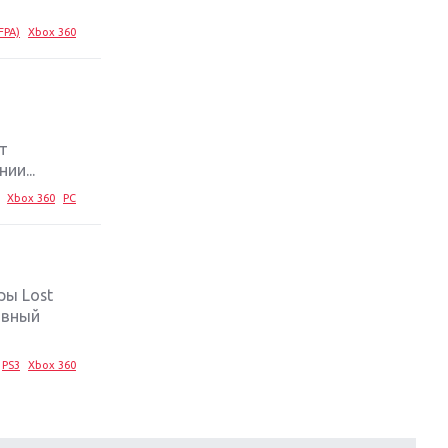
FPA)
Xbox 360
т
ии...
Xbox 360
PC
ры Lost
лавный
PS3
Xbox 360