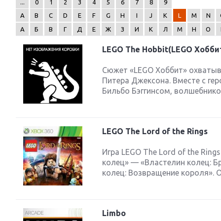
...
0
1
2
3
4
5
6
7
8
9
A
B
C
D
E
F
G
H
I
J
K
L
M
N
А
Б
В
Г
Д
Е
Ж
З
И
К
Л
М
Н
О
LEGO The Hobbit(LEGO Хобби
Next
Сюжет «LEGO Хоббит» охватыв
Питера Джексона. Вместе с ге
Бильбо Бэггинсом, волшебнико
LEGO The Lord of the Rings
Игра LEGO The Lord of the Ri
колец» — «Властелин колец: Б
колец: Возвращение короля». О
Limbo