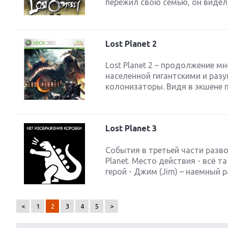
пережил свою семью, он видел с
Lost Planet 2
Lost Planet 2 – продолжение мн
населенной гигантскими и раз
колонизаторы. Видя в экшене п
Lost Planet 3
События в третьей части разв
Planet. Место действия - всё та
герой - Джим (Jim) – наемный 
<
1
2
3
4
5
>