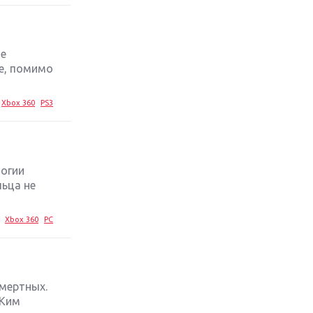
стратегий 2019 года
Обзор игры Ace Combat 7: Skies
Unknown: авиаренессанс
ие
е, помимо
Лучшие старые игры с
неповторимым игровым
Xbox 360
PS3
процессом
Топ-10 лучших игр 2018 года:
выбор ZOOM
логии
льца не
Xbox 360
PC
смертных.
 Ким