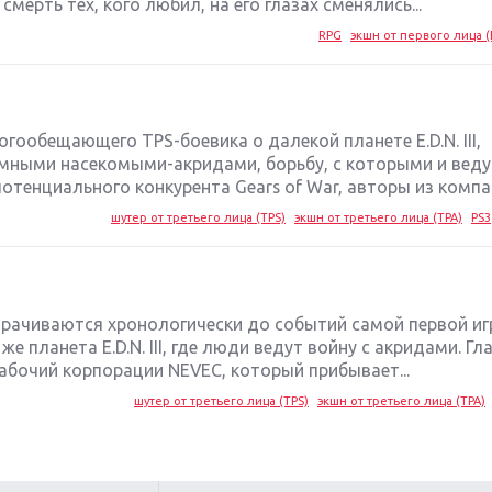
мерть тех, кого любил, на его глазах сменялись...
RPG
экшн от первого лица (
огообещающего TPS-боевика о далекой планете E.D.N. III,
умными насекомыми-акридами, борьбу, с которыми и веду
отенциального конкурента Gears of War, авторы из компан
шутер от третьего лица (TPS)
экшн от третьего лица (TPA)
PS3
орачиваются хронологически до событий самой первой иг
 же планета E.D.N. III, где люди ведут войну с акридами. Г
рабочий корпорации NEVEC, который прибывает...
шутер от третьего лица (TPS)
экшн от третьего лица (TPA)