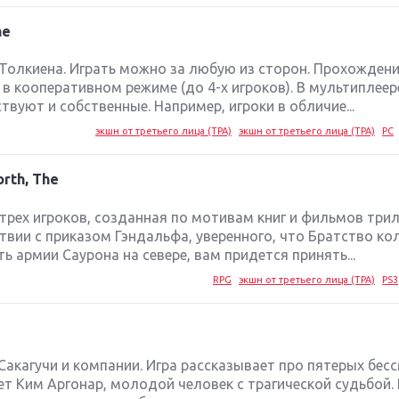
he
 Толкиена. Играть можно за любую из сторон. Прохожден
 кооперативном режиме (до 4-х игроков). В мультиплеер
вуют и собственные. Например, игроки в обличие...
экшн от третьего лица (TPA)
экшн от третьего лица (TPA)
PC
orth, The
трех игроков, созданная по мотивам книг и фильмов три
твии с приказом Гэндальфа, уверенного, что Братство ко
ть армии Саурона на севере, вам придется принять...
RPG
экшн от третьего лица (TPA)
PS3
 Сакагучи и компании. Игра рассказывает про пятерых бес
ет Ким Аргонар, молодой человек с трагической судьбой.