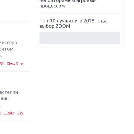
неповторимым игровым
процессом
Топ-10 лучших игр 2018 года:
выбор ZOOM
Обзор Red Dead Redemption 2:
жиссера
действительно игра года?
ббитом
.
Первый в России обзор игры
PS4
Xbox One
Starlink: Battle For Atlas
Обзор игры Forza Horizon 4:
вершина эволюции
ластелин
елин
Две важных новинки для
.
консолей: Spider-Man и Divinity
Original Sin 2
i
PS Vita
3DS
Три крупных релиза для
гибридной консоли Switch