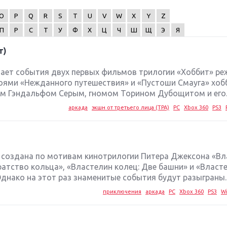
O
P
Q
R
S
T
U
V
W
X
Y
Z
П
Р
С
Т
У
Ф
Х
Ц
Ч
Ш
Щ
Э
Я
т)
ает события двух первых фильмов трилогии «Хоббит» ре
роями «Нежданного путешествия» и «Пустоши Смауга» хо
м Гэндальфом Серым, гномом Торином Дубощитом и его..
аркада
экшн от третьего лица (TPA)
PC
Xbox 360
PS3
ngs создана по мотивам кинотрилогии Питера Джексона «В
ратство кольца», «Властелин колец: Две башни» и «Власт
днако на этот раз знаменитые события будут разыграны..
приключения
аркада
PC
Xbox 360
PS3
Wi