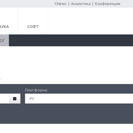
CNews
|
Аналитика
|
Конференции
АУКА
СОФТ
ЛОГ
.
Платформа:
PC