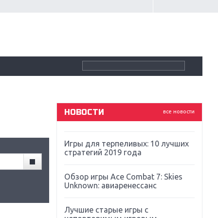
Крупнейшие релизы мая: Nintendo,
Microsoft и Sony
Новинки для Nintendo Switch:
Labo, South Park и ремастер Dark
Souls
God Of War: тотальный
перезапуск серии
НОВОСТИ
все новости
Far Cry 5: хвалить нельзя ругать
Игры для терпеливых: 10 лучших
стратегий 2019 года
Обзор игры Ace Combat 7: Skies
Unknown: авиаренессанс
Лучшие старые игры с