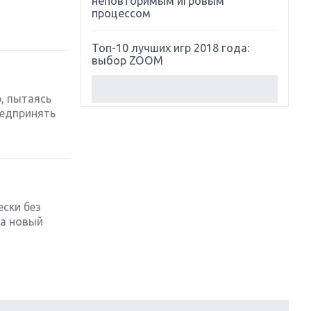
неповторимым игровым
процессом
Топ-10 лучших игр 2018 года:
выбор ZOOM
Обзор Red Dead Redemption 2:
, пытаясь
действительно игра года?
редпринять
Первый в России обзор игры
Starlink: Battle For Atlas
Обзор игры Forza Horizon 4:
вершина эволюции
ески без
 а новый
Две важных новинки для
консолей: Spider-Man и Divinity
Original Sin 2
Три крупных релиза для
гибридной консоли Switch