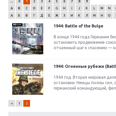
...
0
1
2
3
4
5
6
7
8
9
A
B
C
D
E
F
G
H
I
J
K
L
M
N
А
Б
В
Г
Д
Е
Ж
З
И
К
Л
М
Н
О
1944: Battle of the Bulge
Next
В конце 1944 года Германия б
остановить продвижение союзн
отчаянный шаг к спасению — к
1944: Огненные рубежи (Battl
1944 год. Вторая мировая дал
остановки. Немцы полны сил, 
германский командующий, фель
<
1
2