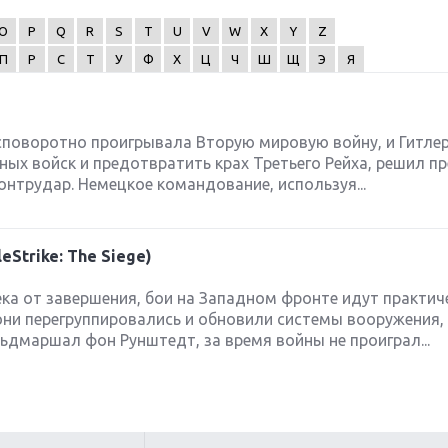
O
P
Q
R
S
T
U
V
W
X
Y
Z
П
Р
С
Т
У
Ф
Х
Ц
Ч
Ш
Щ
Э
Я
есповоротно проигрывала Вторую мировую войну, и Гитлер
ых войск и предотвратить крах Третьего Рейха, решил п
онтрудар. Немецкое командование, используя...
eStrike: The Siege)
ека от завершения, бои на Западном фронте идут практич
они перегруппировались и обновили системы вооружения,
дмаршал фон Рунштедт, за время войны не проиграл...