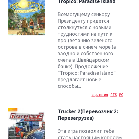
Tropico: Paradise Island
Всемогущему сеньору
Президенту придется
столкнуться с новыми
трудностями на пути к
процветанию зеленого
острова в синем море (а
заодно и собственного
счета в Швейцарском
банке). Продолжение
"Tropico: Paradise Island"
предлагает новые
способы...
стратегия
RTS
PC
Trucker 2(Перевозчик 2:
Перезагрузка)
Эта игра позволит тебе
стать настоящим королем