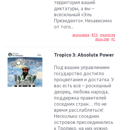
территория вашей
диктатуры, а вы –
всесильный «Эль
Президенто». Независимо
от того...
экономика
RTS
стратегия
Xbox 360
PC
Tropico 3: Absolute Power
Под вашим управлением
государство достигло
процветания и достатка. У
вас есть всё – роскошный
дворец, любовь народа,
поддержка правителей
соседних стран… Но не
время расслабляться!
Несколько соседних
островов присоединились
к Тропико, на них нужно