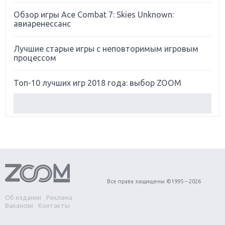
Обзор игры Ace Combat 7: Skies Unknown:
авиаренессанс
Лучшие старые игры с неповторимым игровым
процессом
Топ-10 лучших игр 2018 года: выбор ZOOM
Обзор Red Dead Redemption 2: действительно
игра года?
Первый в России обзор игры Starlink: Battle For
Atlas
Обзор игры Forza Horizon 4: вершина эволюции
Все права защищены ©1995 – 2026
Об издании
Реклама
Две важных новинки для консолей: Spider-Man и
Вакансии
Контакты
Divinity Original Sin 2