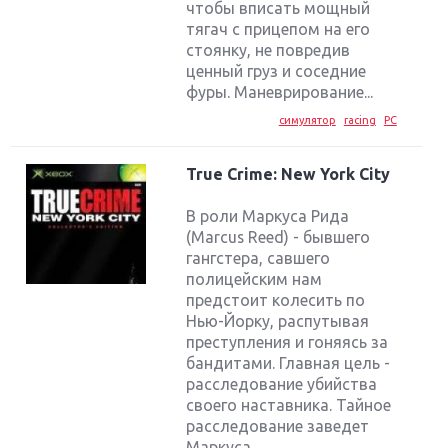
чтобы вписать мощный
тягач с прицепом на его
стоянку, не повредив
ценный груз и соседние
фуры. Маневрирование...
симулятор
racing
PC
True Crime: New York City
В роли Маркуса Рида
(Marcus Reed) - бывшего
гангстера, савшего
полицейским нам
предстоит колесить по
Нью-Йорку, распутывая
преступления и гоняясь за
бандитами. Главная цель -
расследование убийства
своего наставника. Тайное
расследование заведет
Маркуса...