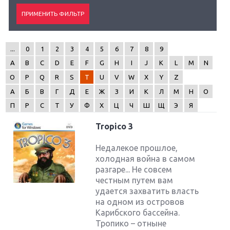
...
0
1
2
3
4
5
6
7
8
9
A
B
C
D
E
F
G
H
I
J
K
L
M
N
O
P
Q
R
S
T
U
V
W
X
Y
Z
А
Б
В
Г
Д
Е
Ж
З
И
К
Л
М
Н
О
П
Р
С
Т
У
Ф
Х
Ц
Ч
Ш
Щ
Э
Я
Tropico 3
Недалекое прошлое,
холодная война в самом
разгаре... Не совсем
честным путем вам
удается захватить власть
на одном из островов
Карибского бассейна.
Тропико – отныне