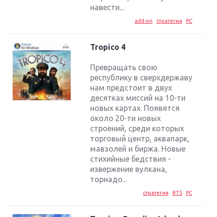
навести...
add-on
стратегия
PC
Tropico 4
Превращать свою
республику в сверхдержаву
нам предстоит в двух
десятках миссий на 10-ти
новых картах. Появятся
около 20-ти новых
строений, среди которых
торговый центр, аквапарк,
мавзолей и биржа. Новые
стихийные бедствия -
извержение вулкана,
торнадо...
стратегия
RTS
PC