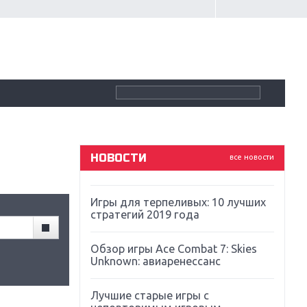
Крупнейшие релизы мая: Nintendo,
Microsoft и Sony
Новинки для Nintendo Switch:
Labo, South Park и ремастер Dark
Souls
God Of War: тотальный
перезапуск серии
НОВОСТИ
все новости
Far Cry 5: хвалить нельзя ругать
Игры для терпеливых: 10 лучших
стратегий 2019 года
Обзор игры Ace Combat 7: Skies
Unknown: авиаренессанс
Лучшие старые игры с