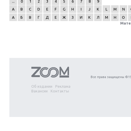
...
0
1
2
3
4
5
6
7
8
9
A
B
C
D
E
F
G
H
I
J
K
L
M
N
А
Б
В
Г
Д
Е
Ж
З
И
К
Л
М
Н
О
Мате
Next
Все права защищены ©19
Об издании
Реклама
Вакансии
Контакты