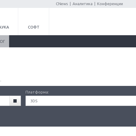
CNews
|
Аналитика
|
Конференции
АУКА
СОФТ
ЛОГ
.
Платформа:
3DS