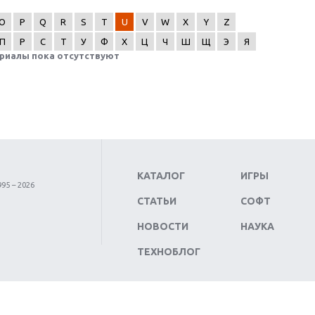
O
P
Q
R
S
T
U
V
W
X
Y
Z
П
Р
С
Т
У
Ф
Х
Ц
Ч
Ш
Щ
Э
Я
риалы пока отсутствуют
КАТАЛОГ
ИГРЫ
95 – 2026
СТАТЬИ
СОФТ
НОВОСТИ
НАУКА
ТЕХНОБЛОГ