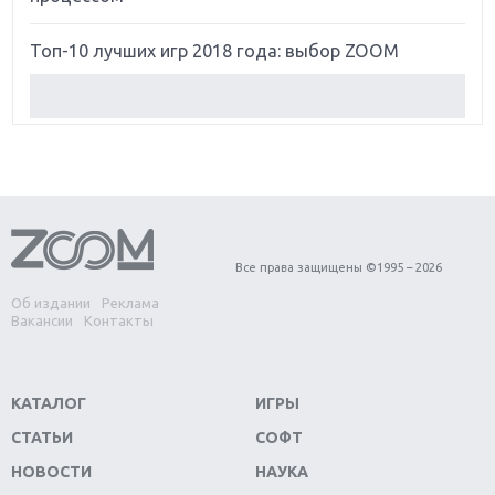
Топ-10 лучших игр 2018 года: выбор ZOOM
Обзор Red Dead Redemption 2: действительно
игра года?
Первый в России обзор игры Starlink: Battle For
Atlas
Обзор игры Forza Horizon 4: вершина эволюции
Все права защищены ©1995 – 2026
Об издании
Реклама
Две важных новинки для консолей: Spider-Man и
Вакансии
Контакты
Divinity Original Sin 2
Три крупных релиза для гибридной консоли
КАТАЛОГ
ИГРЫ
Switch
СТАТЬИ
СОФТ
Обзор игры The Crew 2: покорение Америки
НОВОСТИ
НАУКА