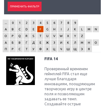
...
0
1
2
3
4
5
6
7
8
9
A
B
C
D
E
F
G
H
I
J
K
L
M
N
O
P
Q
R
S
T
U
V
W
X
Y
Z
А
Б
В
Г
Д
Е
Ж
З
И
К
Л
М
Н
О
П
Р
С
Т
У
Ф
Х
Ц
Ч
Ш
Щ
Э
Я
FIFA 14
Проверенный временем
геймплей FIFA стал еще
лучше благодаря
инновациям, поощряющим
творческую игру в центре
поля и позволяющим
задавать ее темп.
Создавайте острые