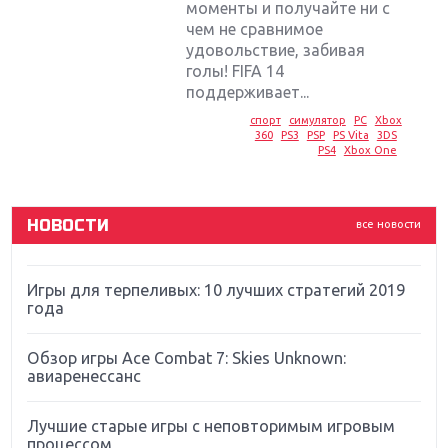
моменты и получайте ни с
чем не сравнимое
удовольствие, забивая
Крупнейшие релизы мая: Nintendo, Microsoft и
голы! FIFA 14
Sony
поддерживает...
Новинки для Nintendo Switch: Labo, South Park и
спорт
симулятор
PC
Xbox
360
PS3
PSP
PS Vita
3DS
ремастер Dark Souls
PS4
Xbox One
God Of War: тотальный перезапуск серии
НОВОСТИ
все новости
Far Cry 5: хвалить нельзя ругать
Игры для терпеливых: 10 лучших стратегий 2019
года
Обзор игры Ace Combat 7: Skies Unknown:
авиаренессанс
Лучшие старые игры с неповторимым игровым
процессом