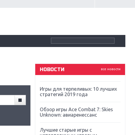
Крупнейшие релизы мая: Nintendo,
Microsoft и Sony
Новинки для Nintendo Switch:
Labo, South Park и ремастер Dark
Souls
God Of War: тотальный
перезапуск серии
НОВОСТИ
все новости
Far Cry 5: хвалить нельзя ругать
Игры для терпеливых: 10 лучших
стратегий 2019 года
Обзор игры Ace Combat 7: Skies
Unknown: авиаренессанс
Лучшие старые игры с