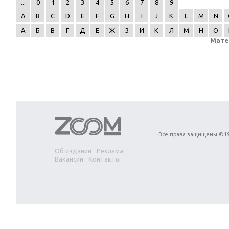
...
0
1
2
3
4
5
6
7
8
9
A
B
C
D
E
F
G
H
I
J
K
L
M
N
А
Б
В
Г
Д
Е
Ж
З
И
К
Л
М
Н
О
Мате
Next
Все права защищены ©19
Об издании
Реклама
Вакансии
Контакты