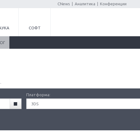
CNews
|
Аналитика
|
Конференции
АУКА
СОФТ
ЛОГ
.
Платформа:
3DS