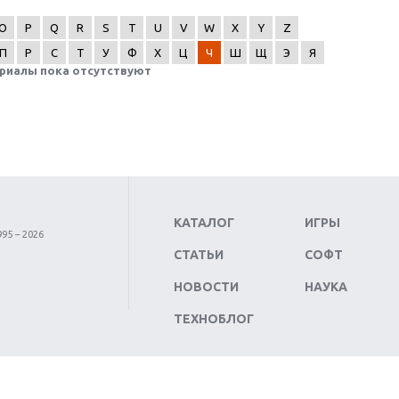
O
P
Q
R
S
T
U
V
W
X
Y
Z
П
Р
С
Т
У
Ф
Х
Ц
Ч
Ш
Щ
Э
Я
риалы пока отсутствуют
КАТАЛОГ
ИГРЫ
95 – 2026
СТАТЬИ
СОФТ
НОВОСТИ
НАУКА
ТЕХНОБЛОГ