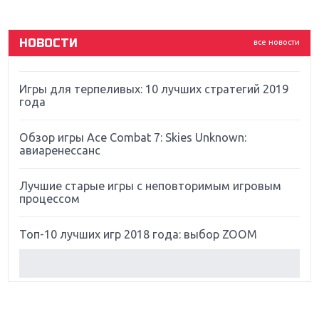
God Of War: тотальный перезапуск серии
НОВОСТИ
все новости
Far Cry 5: хвалить нельзя ругать
Игры для терпеливых: 10 лучших стратегий 2019
года
Обзор игры Ace Combat 7: Skies Unknown:
авиаренессанс
Лучшие старые игры с неповторимым игровым
процессом
Топ-10 лучших игр 2018 года: выбор ZOOM
Обзор Red Dead Redemption 2: действительно
игра года?
Первый в России обзор игры Starlink: Battle For