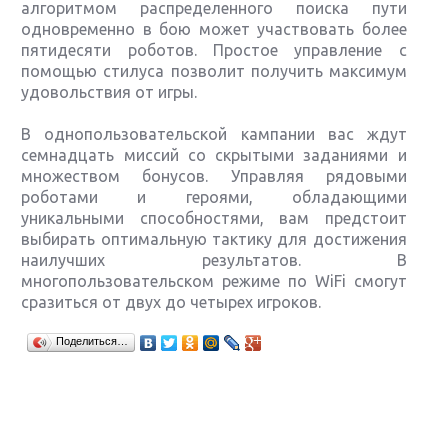
алгоритмом распределенного поиска пути
одновременно в бою может участвовать более
пятидесяти роботов. Простое управление с
помощью стилуса позволит получить максимум
удовольствия от игры.
В однопользовательской кампании вас ждут
семнадцать миссий со скрытыми заданиями и
множеством бонусов. Управляя рядовыми
роботами и героями, обладающими
уникальными способностями, вам предстоит
выбирать оптимальную тактику для достижения
наилучших результатов. В
многопользовательском режиме по WiFi смогут
сразиться от двух до четырех игроков.
Крупнейшие релизы мая: Nintendo, Microsoft и
Поделиться…
Sony
Новинки для Nintendo Switch: Labo, South Park и
ремастер Dark Souls