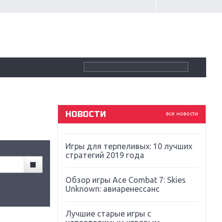
Крупнейшие релизы мая: Nintendo,
Microsoft и Sony
Новинки для Nintendo Switch:
Labo, South Park и ремастер Dark
Souls
God Of War: тотальный
перезапуск серии
НОВОСТИ
все новости
Far Cry 5: хвалить нельзя ругать
Игры для терпеливых: 10 лучших
стратегий 2019 года
Обзор игры Ace Combat 7: Skies
Unknown: авиаренессанс
Лучшие старые игры с