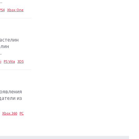
.
PS4
Xbox One
ластелин
елин
.
i
PS Vita
3DS
роявления
датели из
Xbox 360
PC