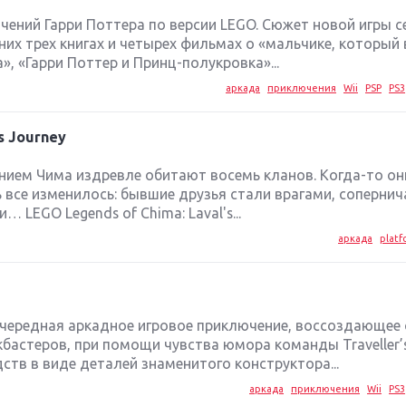
ений Гарри Поттера по версии LEGO. Сюжет новой игры с
дних трех книгах и четырех фильмах о «мальчике, который
», «Гарри Поттер и Принц-полукровка»...
аркада
приключения
Wii
PSP
PS3
s Journey
нием Чима издревле обитают восемь кланов. Когда-то он
рь все изменилось: бывшие друзья стали врагами, соперн
 LEGO Legends of Chima: Laval's...
аркада
platf
 – очередная аркадное игровое приключение, воссоздающее
бастеров, при помощи чувства юмора команды Traveller’s
ств в виде деталей знаменитого конструктора...
аркада
приключения
Wii
PS3