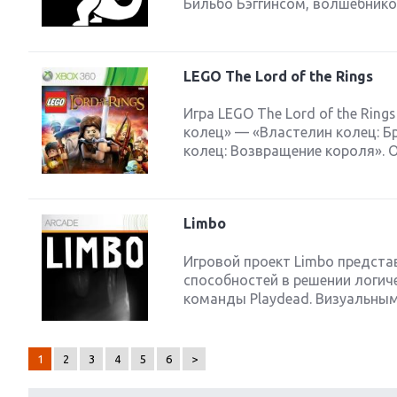
Бильбо Бэггинсом, волшебнико
LEGO The Lord of the Rings
Игра LEGO The Lord of the Ri
колец» — «Властелин колец: Б
колец: Возвращение короля». О
Limbo
Игровой проект Limbo предст
способностей в решении логич
команды Playdead. Визуальным
1
2
3
4
5
6
>