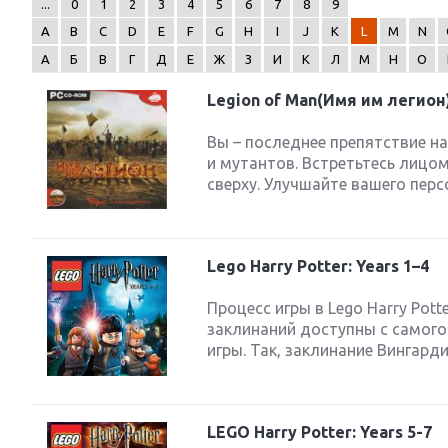
...
0
1
2
3
4
5
6
7
8
9
A
B
C
D
E
F
G
H
I
J
K
L
M
N
А
Б
В
Г
Д
Е
Ж
З
И
К
Л
М
Н
О
Legion of Man(Имя им легион
Next
Вы – последнее препятствие н
и мутантов. Встретьтесь лицо
сверху. Улучшайте вашего перс
Lego Harry Potter: Years 1–4
Процесс игры в Lego Harry Pott
заклинаний доступны с самого
игры. Так, заклинание Вингарди
LEGO Harry Potter: Years 5-7