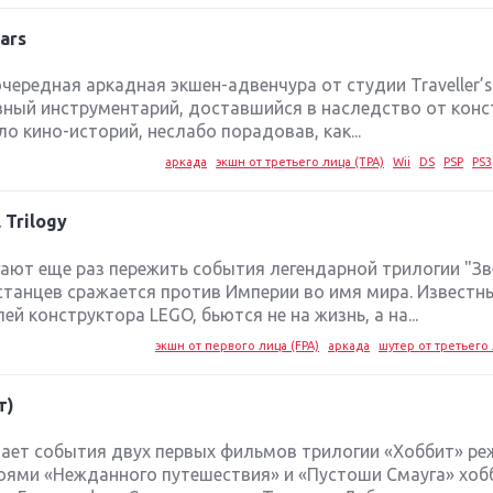
ars
 очередная аркадная экшен-адвенчура от студии Traveller’s
ный инструментарий, доставшийся в наследство от конс
о кино-историй, неслабо порадовав, как...
аркада
экшн от третьего лица (TPA)
Wii
DS
PSP
PS3
 Trilogy
агают еще раз пережить события легендарной трилогии "З
станцев сражается против Империи во имя мира. Известн
й конструктора LEGO, бьются не на жизнь, а на...
экшн от первого лица (FPA)
аркада
шутер от третьего 
т)
ает события двух первых фильмов трилогии «Хоббит» ре
роями «Нежданного путешествия» и «Пустоши Смауга» хо