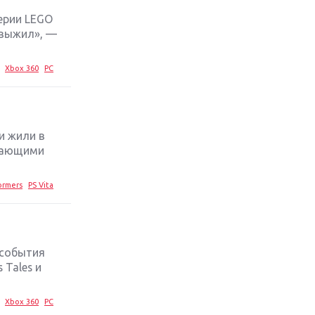
ерии LEGO
Обзор игры The Crew 2: покорение
 выжил», —
Америки
Xbox 360
PC
Важнейшие анонсы E3 2018
Крупнейшие релизы мая: Nintendo,
Microsoft и Sony
и жили в
ичающими
Новинки для Nintendo Switch:
Labo, South Park и ремастер Dark
ormers
PS Vita
Souls
God Of War: тотальный
перезапуск серии
 события
 Tales и
Far Cry 5: хвалить нельзя ругать
Xbox 360
PC
Игры для терпеливых: 10 лучших