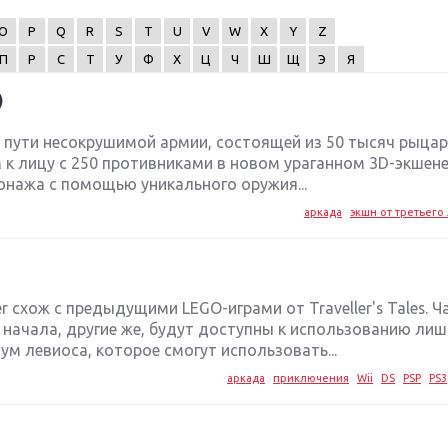
O
P
Q
R
S
T
U
V
W
X
Y
Z
П
Р
С
Т
У
Ф
Х
Ц
Ч
Ш
Щ
Э
Я
)
а пути несокрушимой армии, состоящей из 50 тысяч рыцар
м к лицу с 250 противниками в новом ураганном 3D-экшен
онажа с помощью уникального оружия...
аркада
экшн от третьего 
er схож с предыдущими LEGO-играми от Traveller's Tales. Ч
 начала, другие же, будут доступны к использованию лиш
ум левиоса, которое смогут использовать...
аркада
приключения
Wii
DS
PSP
PS3