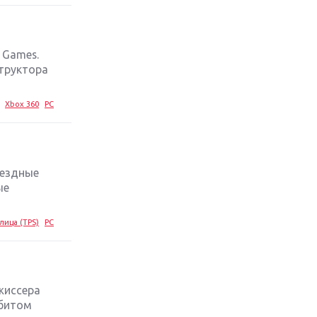
стратегий 2019 года
Обзор игры Ace Combat 7: Skies
Unknown: авиаренессанс
 Games.
труктора
Лучшие старые игры с
неповторимым игровым
Xbox 360
PC
процессом
Топ-10 лучших игр 2018 года:
выбор ZOOM
вездные
ые
лица (TPS)
PC
жиссера
ббитом