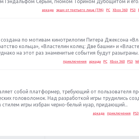
м Гэндальфом Серым, гномом Торином Дубощитом и его..
аркада
экшн от третьего лица (TPA)
PC
Xbox 360
PS3
ngs создана по мотивам кинотрилогии Питера Джексона «В
ратство кольца», «Властелин колец: Две башни» и «Власт
днако на этот раз знаменитые события будут разыграны..
приключения
аркада
PC
Xbox 360
PS3
Wi
авляет собой платформер, требующий от пользователя п
еских головоломок. Над разработкой игры трудились соз
 стилем игры избран черно-белый нуар, придающий...
аркада
приключения
PS3