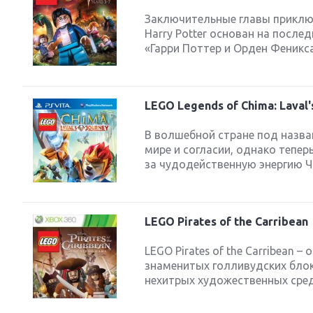
Заключительные главы приключ
Harry Potter основан на после
«Гарри Поттер и Орден Феникса
LEGO Legends of Chima: Laval'
В волшебной стране под назва
мире и согласии, однако тепе
за чудодейственную энергию Чи…
LEGO Pirates of the Carribean
LEGO Pirates of the Carribean
знаменитых голливудских блок
нехитрых художественных сред