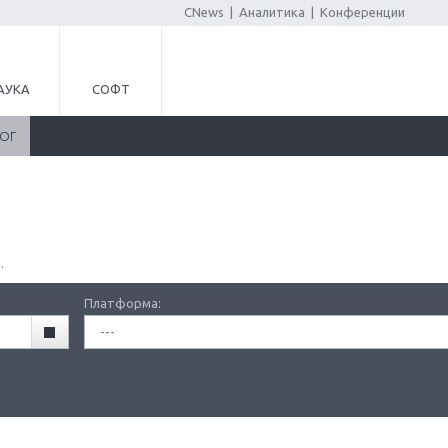
CNews
|
Аналитика
|
Конференции
АУКА
СОФТ
ЛОГ
.
Платформа:
---