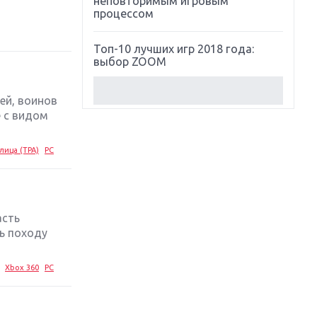
неповторимым игровым
процессом
Топ-10 лучших игр 2018 года:
выбор ZOOM
Обзор Red Dead Redemption 2:
ей, воинов
действительно игра года?
е с видом
Первый в России обзор игры
лица (TPA)
PC
Starlink: Battle For Atlas
Обзор игры Forza Horizon 4:
вершина эволюции
асть
ь походу
Две важных новинки для
консолей: Spider-Man и Divinity
Original Sin 2
Xbox 360
PC
Три крупных релиза для
гибридной консоли Switch