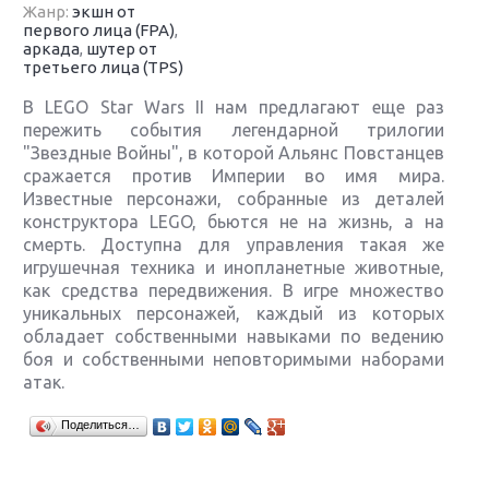
Жанр:
экшн от
первого лица (FPA)
,
аркада
,
шутер от
третьего лица (TPS)
В LEGO Star Wars II нам предлагают еще раз
пережить события легендарной трилогии
"Звездные Войны", в которой Альянс Повстанцев
сражается против Империи во имя мира.
Известные персонажи, собранные из деталей
конструктора LEGO, бьются не на жизнь, а на
смерть. Доступна для управления такая же
игрушечная техника и инопланетные животные,
как средства передвижения. В игре множество
уникальных персонажей, каждый из которых
обладает собственными навыками по ведению
боя и собственными неповторимыми наборами
атак.
Крупнейшие релизы мая: Nintendo, Microsoft и
Поделиться…
Sony