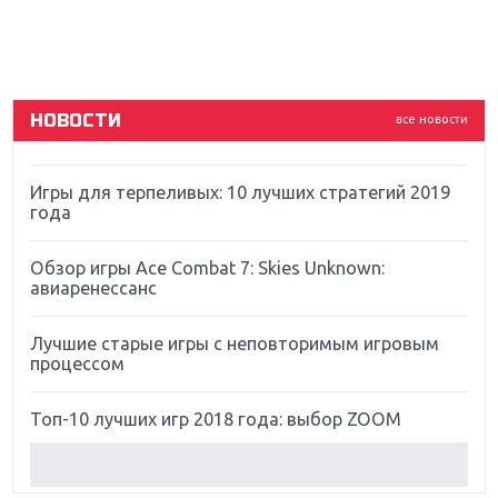
Новинки для Nintendo Switch: Labo, South Park и
ремастер Dark Souls
God Of War: тотальный перезапуск серии
НОВОСТИ
все новости
Far Cry 5: хвалить нельзя ругать
Игры для терпеливых: 10 лучших стратегий 2019
года
Обзор игры Ace Combat 7: Skies Unknown:
авиаренессанс
Лучшие старые игры с неповторимым игровым
процессом
Топ-10 лучших игр 2018 года: выбор ZOOM
Обзор Red Dead Redemption 2: действительно
игра года?