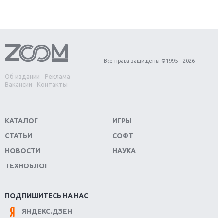
Первый в России обзор игры Starlink: Battle For
Atlas
Обзор игры Forza Horizon 4: вершина эволюции
Все права защищены ©1995 – 2026
Об издании
Реклама
Две важных новинки для консолей: Spider-Man и
Вакансии
Контакты
Divinity Original Sin 2
Три крупных релиза для гибридной консоли
КАТАЛОГ
ИГРЫ
Switch
СТАТЬИ
СОФТ
Обзор игры The Crew 2: покорение Америки
НОВОСТИ
НАУКА
ТЕХНОБЛОГ
Важнейшие анонсы E3 2018
Крупнейшие релизы мая: Nintendo, Microsoft и
ПОДПИШИТЕСЬ НА НАС
Sony
ЯНДЕКС.ДЗЕН