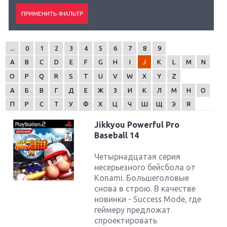
...
0
1
2
3
4
5
6
7
8
9
A
B
C
D
E
F
G
H
I
J
K
L
M
N
O
P
Q
R
S
T
U
V
W
X
Y
Z
А
Б
В
Г
Д
Е
Ж
З
И
К
Л
М
Н
О
П
Р
С
Т
У
Ф
Х
Ц
Ч
Ш
Щ
Э
Я
Jikkyou Powerful Pro
Baseball 14
Четырнадцатая серия
несерьезного бейсбола от
Konami. Большеголовые
снова в строю. В качестве
новинки - Success Mode, где
геймеру предложат
спроектировать