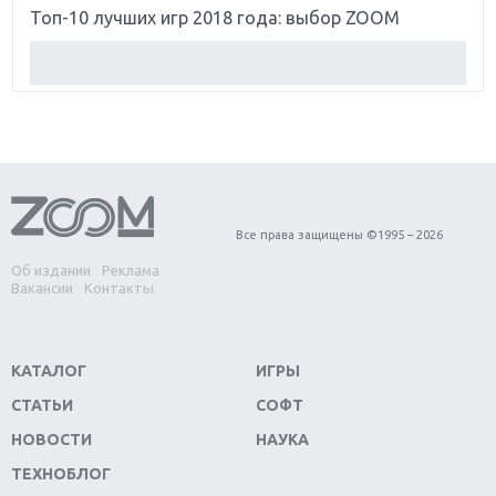
Топ-10 лучших игр 2018 года: выбор ZOOM
Обзор Red Dead Redemption 2: действительно
игра года?
Первый в России обзор игры Starlink: Battle For
Atlas
Обзор игры Forza Horizon 4: вершина эволюции
Все права защищены ©1995 – 2026
Об издании
Реклама
Две важных новинки для консолей: Spider-Man и
Вакансии
Контакты
Divinity Original Sin 2
Три крупных релиза для гибридной консоли
КАТАЛОГ
ИГРЫ
Switch
СТАТЬИ
СОФТ
Обзор игры The Crew 2: покорение Америки
НОВОСТИ
НАУКА
ТЕХНОБЛОГ
Важнейшие анонсы E3 2018