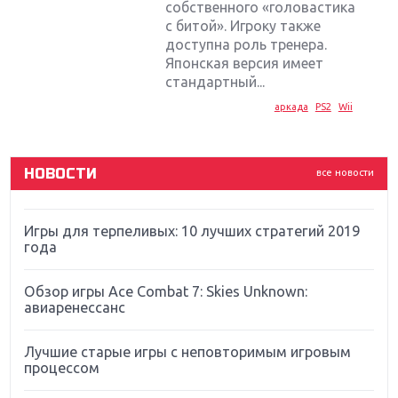
собственного «головастика
Крупнейшие релизы мая: Nintendo, Microsoft и
с битой». Игроку также
Sony
доступна роль тренера.
Японская версия имеет
Новинки для Nintendo Switch: Labo, South Park и
стандартный...
ремастер Dark Souls
аркада
PS2
Wii
God Of War: тотальный перезапуск серии
НОВОСТИ
все новости
Far Cry 5: хвалить нельзя ругать
Игры для терпеливых: 10 лучших стратегий 2019
года
Обзор игры Ace Combat 7: Skies Unknown:
авиаренессанс
Лучшие старые игры с неповторимым игровым
процессом