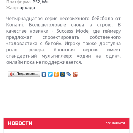
Платформа:
PS2
,
Wii
Жанр:
аркада
Четырнадцатая серия несерьезного бейсбола от
Konami. Большеголовые снова в строю. В
качестве новинки - Success Mode, где геймеру
предложат спроектировать собственного
«головастика с битой». Игроку также доступна
роль тренера. Японская версия имеет
стандартный мультиплеер: «один на один»,
онлайн пока не поддерживается.
Крупнейшие релизы мая: Nintendo, Microsoft и
Поделиться…
Sony
Новинки для Nintendo Switch: Labo, South Park и
ремастер Dark Souls
God Of War: тотальный перезапуск серии
НОВОСТИ
все новости
Far Cry 5: хвалить нельзя ругать