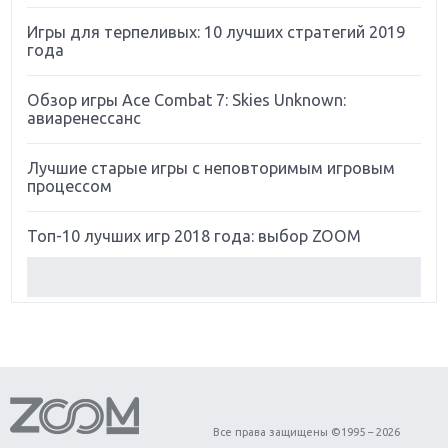
Игры для терпеливых: 10 лучших стратегий 2019
года
Обзор игры Ace Combat 7: Skies Unknown:
авиаренессанс
Лучшие старые игры с неповторимым игровым
процессом
Топ-10 лучших игр 2018 года: выбор ZOOM
Обзор Red Dead Redemption 2: действительно
игра года?
Первый в России обзор игры Starlink: Battle For
Atlas
Обзор игры Forza Horizon 4: вершина эволюции
Все права защищены ©1995 – 2026