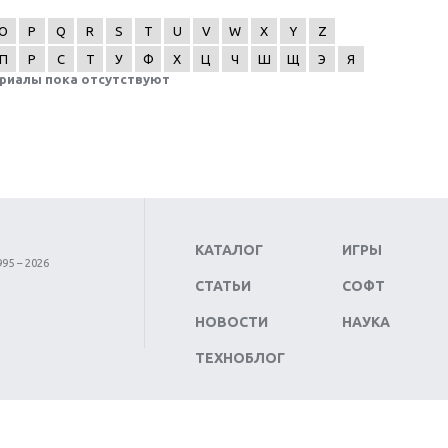
O
P
Q
R
S
T
U
V
W
X
Y
Z
П
Р
С
Т
У
Ф
Х
Ц
Ч
Ш
Щ
Э
Я
риалы пока отсутствуют
КАТАЛОГ
ИГРЫ
95 – 2026
СТАТЬИ
СОФТ
НОВОСТИ
НАУКА
ТЕХНОБЛОГ