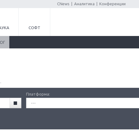
CNews
|
Аналитика
|
Конференции
АУКА
СОФТ
ЛОГ
.
Платформа:
---