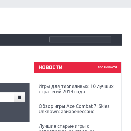
Крупнейшие релизы мая: Nintendo,
Microsoft и Sony
Новинки для Nintendo Switch:
Labo, South Park и ремастер Dark
Souls
God Of War: тотальный
перезапуск серии
НОВОСТИ
все новости
Far Cry 5: хвалить нельзя ругать
Игры для терпеливых: 10 лучших
стратегий 2019 года
Обзор игры Ace Combat 7: Skies
Unknown: авиаренессанс
Лучшие старые игры с