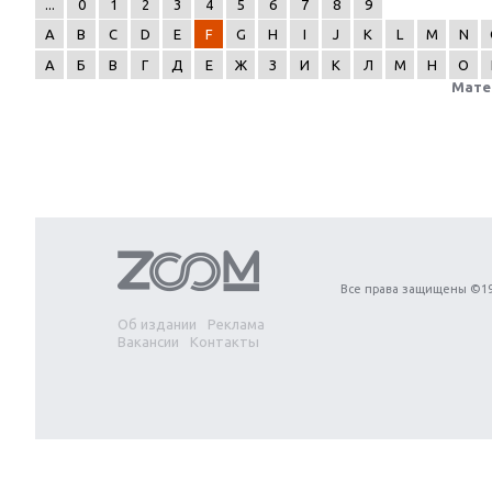
...
0
1
2
3
4
5
6
7
8
9
A
B
C
D
E
F
G
H
I
J
K
L
M
N
А
Б
В
Г
Д
Е
Ж
З
И
К
Л
М
Н
О
Мате
Next
Все права защищены ©19
Об издании
Реклама
Вакансии
Контакты