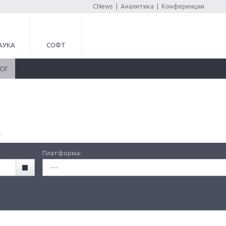
CNews
|
Аналитика
|
Конференции
АУКА
СОФТ
ЛОГ
.
Платформа:
---