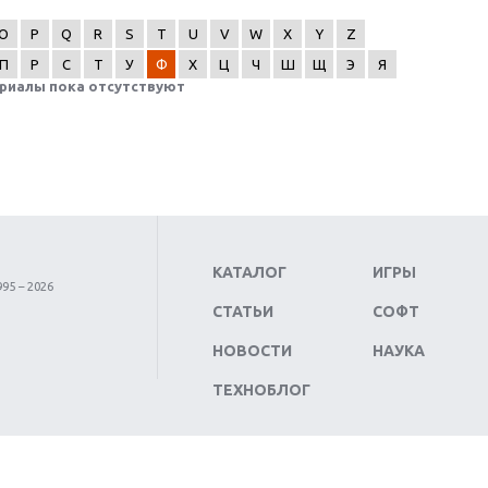
O
P
Q
R
S
T
U
V
W
X
Y
Z
П
Р
С
Т
У
Ф
Х
Ц
Ч
Ш
Щ
Э
Я
риалы пока отсутствуют
КАТАЛОГ
ИГРЫ
95 – 2026
СТАТЬИ
СОФТ
НОВОСТИ
НАУКА
ТЕХНОБЛОГ