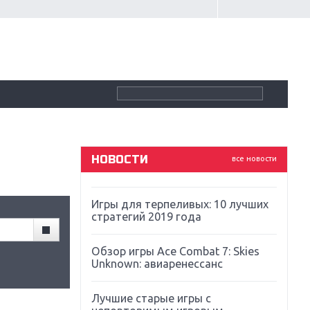
Крупнейшие релизы мая: Nintendo,
Microsoft и Sony
Новинки для Nintendo Switch:
Labo, South Park и ремастер Dark
Souls
God Of War: тотальный
перезапуск серии
НОВОСТИ
все новости
Far Cry 5: хвалить нельзя ругать
Игры для терпеливых: 10 лучших
стратегий 2019 года
Обзор игры Ace Combat 7: Skies
Unknown: авиаренессанс
Лучшие старые игры с