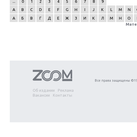
...
0
1
2
3
4
5
6
7
8
9
A
B
C
D
E
F
G
H
I
J
K
L
M
N
А
Б
В
Г
Д
Е
Ж
З
И
К
Л
М
Н
О
Мате
Next
Все права защищены ©19
Об издании
Реклама
Вакансии
Контакты