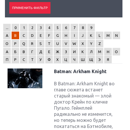
...
0
1
2
3
4
5
6
7
8
9
A
B
C
D
E
F
G
H
I
J
K
L
M
N
O
P
Q
R
S
T
U
V
W
X
Y
Z
А
Б
В
Г
Д
Е
Ж
З
И
К
Л
М
Н
О
П
Р
С
Т
У
Ф
Х
Ц
Ч
Ш
Щ
Э
Я
Batman: Arkham Knight
В Batman: Arkham Knight во
главе сюжета встанет
старый знакомый — злой
доктор Крейн по кличке
Пугало. Геймплей
радикально не изменится,
но теперь можно будет
покататься на Бэтмобиле,