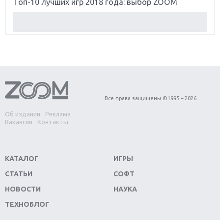
Топ-10 лучших игр 2018 года: выбор ZOOM
Обзор Red Dead Redemption 2: действительно
игра года?
Первый в России обзор игры Starlink: Battle For
Atlas
Обзор игры Forza Horizon 4: вершина эволюции
Все права защищены ©1995 – 2026
Об издании
Реклама
Две важных новинки для консолей: Spider-Man и
Вакансии
Контакты
Divinity Original Sin 2
Три крупных релиза для гибридной консоли
КАТАЛОГ
ИГРЫ
Switch
СТАТЬИ
СОФТ
Обзор игры The Crew 2: покорение Америки
НОВОСТИ
НАУКА
ТЕХНОБЛОГ
Важнейшие анонсы E3 2018