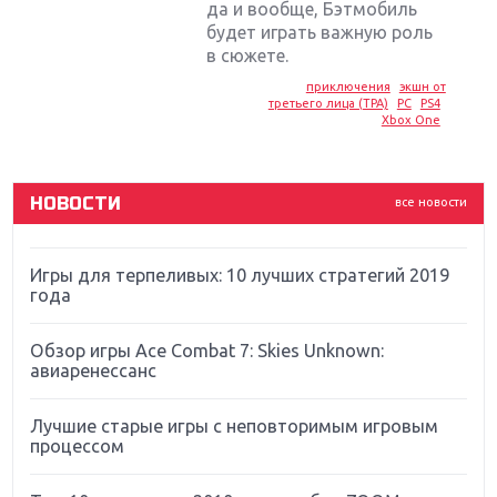
да и вообще, Бэтмобиль
Крупнейшие релизы мая: Nintendo, Microsoft и
будет играть важную роль
Sony
в сюжете.
Новинки для Nintendo Switch: Labo, South Park и
приключения
экшн от
третьего лица (TPA)
PC
PS4
ремастер Dark Souls
Xbox One
God Of War: тотальный перезапуск серии
НОВОСТИ
все новости
Far Cry 5: хвалить нельзя ругать
Игры для терпеливых: 10 лучших стратегий 2019
года
Обзор игры Ace Combat 7: Skies Unknown:
авиаренессанс
Лучшие старые игры с неповторимым игровым
процессом