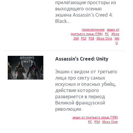
прилегающие просторы из
выходящего осенью
экшена Assassin's Creed 4:
Black...
приключения
экшн от
третьего лица (TPA)
PC
Xbox
360
PS3
PS4
Xbox One
Wii
U
Assassin's Creed: Unity
Экшен с видом от третьего
лица про секту самых
искусных и опасных убийц,
действие которого
Крупнейшие релизы мая: Nintendo, Microsoft и
развернется в период
Sony
Великой французской
революции.
Новинки для Nintendo Switch: Labo, South Park и
экшн от третьего лица (TPA)
ремастер Dark Souls
PC
PS4
Xbox One