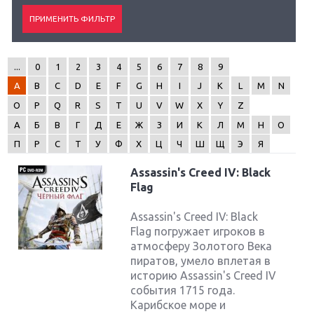
...
0
1
2
3
4
5
6
7
8
9
A
B
C
D
E
F
G
H
I
J
K
L
M
N
O
P
Q
R
S
T
U
V
W
X
Y
Z
А
Б
В
Г
Д
Е
Ж
З
И
К
Л
М
Н
О
П
Р
С
Т
У
Ф
Х
Ц
Ч
Ш
Щ
Э
Я
Assassin's Creed IV: Black
Flag
Assassin's Creed IV: Black
Flag погружает игроков в
атмосферу Золотого Века
пиратов, умело вплетая в
историю Assassin's Creed IV
события 1715 года.
Карибское море и