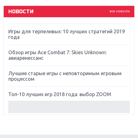
God Of War: тотальный перезапуск серии
НОВОСТИ
все новости
Far Cry 5: хвалить нельзя ругать
Игры для терпеливых: 10 лучших стратегий 2019
года
Обзор игры Ace Combat 7: Skies Unknown:
авиаренессанс
Лучшие старые игры с неповторимым игровым
процессом
Топ-10 лучших игр 2018 года: выбор ZOOM
Обзор Red Dead Redemption 2: действительно
игра года?
Первый в России обзор игры Starlink: Battle For
Atlas