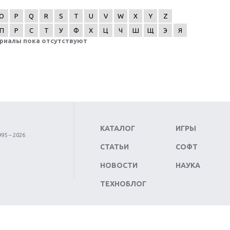
O
P
Q
R
S
T
U
V
W
X
Y
Z
П
Р
С
Т
У
Ф
Х
Ц
Ч
Ш
Щ
Э
Я
риалы пока отсутствуют
КАТАЛОГ
ИГРЫ
95 – 2026
СТАТЬИ
СОФТ
НОВОСТИ
НАУКА
ТЕХНОБЛОГ