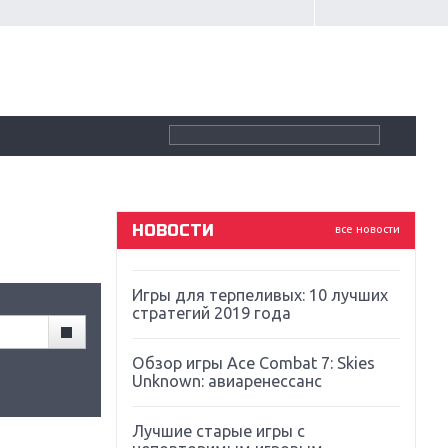
Крупнейшие релизы мая: Nintendo,
Microsoft и Sony
Новинки для Nintendo Switch:
Labo, South Park и ремастер Dark
Souls
God Of War: тотальный
перезапуск серии
НОВОСТИ
все новости
Far Cry 5: хвалить нельзя ругать
Игры для терпеливых: 10 лучших
стратегий 2019 года
Обзор игры Ace Combat 7: Skies
Unknown: авиаренессанс
Лучшие старые игры с