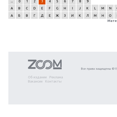
...
0
1
2
3
4
5
6
7
8
9
A
B
C
D
E
F
G
H
I
J
K
L
M
N
А
Б
В
Г
Д
Е
Ж
З
И
К
Л
М
Н
О
Мате
Next
Все права защищены ©19
Об издании
Реклама
Вакансии
Контакты