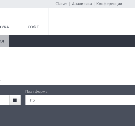
CNews
|
Аналитика
|
Конференции
АУКА
СОФТ
ЛОГ
.
Платформа:
PS