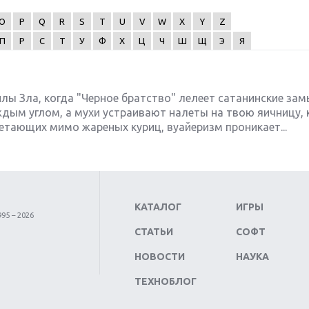
O
P
Q
R
S
T
U
V
W
X
Y
Z
П
Р
С
Т
У
Ф
Х
Ц
Ч
Ш
Щ
Э
Я
лы Зла, когда "Черное братство" лелеет сатанинские зам
ждым углом, а мухи устраивают налеты на твою яичницу, 
тающих мимо жареных куриц, вуайеризм проникает...
КАТАЛОГ
ИГРЫ
95 – 2026
СТАТЬИ
СОФТ
НОВОСТИ
НАУКА
ТЕХНОБЛОГ