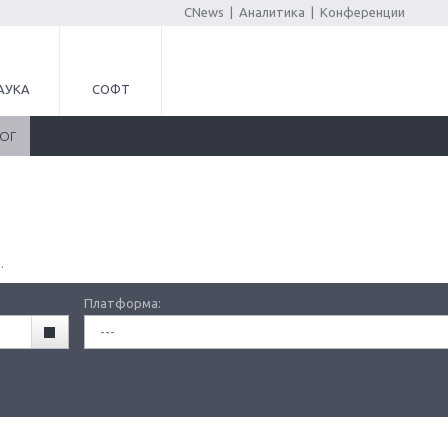
CNews
|
Аналитика
|
Конференции
АУКА
СОФТ
ЛОГ
.
Платформа:
---