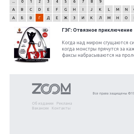
...
0
1
2
3
4
5
6
7
8
9
A
B
C
D
E
F
G
H
I
J
K
L
M
N
А
Б
В
Г
Д
Е
Ж
З
И
К
Л
М
Н
О
ГЭГ: Отвязное приключение
Next
Когда над миром сгущаются си
когда монстры прячутся за ка
факсы набрасываются на проле
Все права защищены ©19
Об издании
Реклама
Вакансии
Контакты