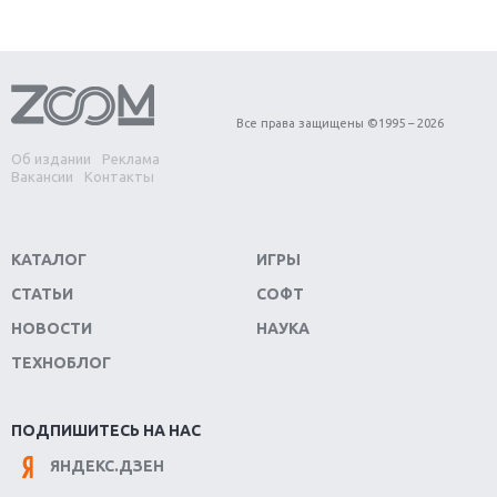
Первый в России обзор игры Starlink: Battle For
Atlas
Обзор игры Forza Horizon 4: вершина эволюции
Все права защищены ©1995 – 2026
Об издании
Реклама
Две важных новинки для консолей: Spider-Man и
Вакансии
Контакты
Divinity Original Sin 2
Три крупных релиза для гибридной консоли
КАТАЛОГ
ИГРЫ
Switch
СТАТЬИ
СОФТ
Обзор игры The Crew 2: покорение Америки
НОВОСТИ
НАУКА
ТЕХНОБЛОГ
Важнейшие анонсы E3 2018
Крупнейшие релизы мая: Nintendo, Microsoft и
ПОДПИШИТЕСЬ НА НАС
Sony
ЯНДЕКС.ДЗЕН