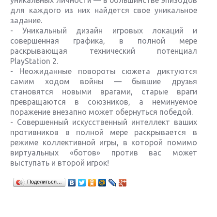
уникальных личности — в большинстве эпизодов
для каждого из них найдется свое уникальное
задание.
- Уникальный дизайн игровых локаций и
совершенная графика, в полной мере
раскрывающая технический потенциал
PlayStation 2.
- Неожиданные повороты сюжета диктуются
самим ходом войны — бывшие друзья
становятся новыми врагами, старые враги
превращаются в союзников, а неминуемое
поражение внезапно может обернуться победой.
- Совершенный искусственный интеллект ваших
противников в полной мере раскрывается в
режиме коллективной игры, в которой помимо
виртуальных «ботов» против вас может
выступать и второй игрок!
Крупнейшие релизы мая: Nintendo, Microsoft и
Поделиться…
Sony
Новинки для Nintendo Switch: Labo, South Park и