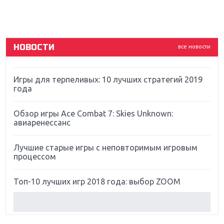
ремастер Dark Souls
God Of War: тотальный перезапуск серии
НОВОСТИ
все новости
Far Cry 5: хвалить нельзя ругать
Игры для терпеливых: 10 лучших стратегий 2019
года
Обзор игры Ace Combat 7: Skies Unknown:
авиаренессанс
Лучшие старые игры с неповторимым игровым
процессом
Топ-10 лучших игр 2018 года: выбор ZOOM
Обзор Red Dead Redemption 2: действительно
игра года?