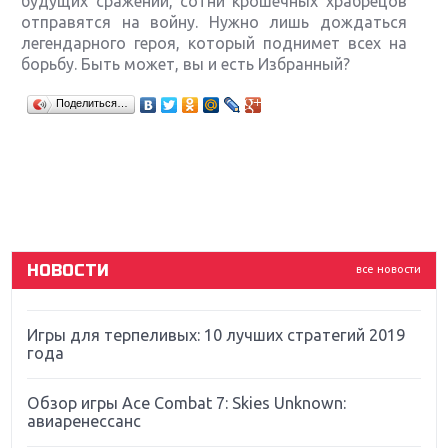
будущих сражений, сотни крошечных храбрецов
отправятся на войну. Нужно лишь дождаться
легендарного героя, который поднимет всех на
борьбу. Быть может, вы и есть Избранный?
Крупнейшие релизы мая: Nintendo, Microsoft и
Поделиться…
Sony
Новинки для Nintendo Switch: Labo, South Park и
ремастер Dark Souls
God Of War: тотальный перезапуск серии
НОВОСТИ
все новости
Far Cry 5: хвалить нельзя ругать
Игры для терпеливых: 10 лучших стратегий 2019
года
Обзор игры Ace Combat 7: Skies Unknown:
авиаренессанс