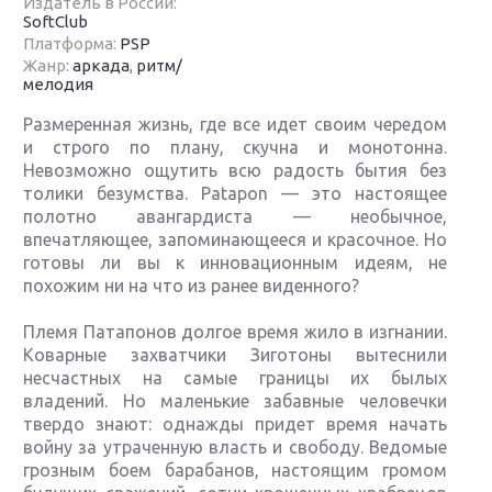
Издатель в России:
SoftClub
Платформа:
PSP
Жанр:
аркада
,
ритм/
мелодия
Размеренная жизнь, где все идет своим чередом
и строго по плану, скучна и монотонна.
Невозможно ощутить всю радость бытия без
толики безумства. Patapon — это настоящее
полотно авангардиста — необычное,
впечатляющее, запоминающееся и красочное. Но
готовы ли вы к инновационным идеям, не
похожим ни на что из ранее виденного?
Племя Патапонов долгое время жило в изгнании.
Коварные захватчики Зиготоны вытеснили
несчастных на самые границы их былых
владений. Но маленькие забавные человечки
твердо знают: однажды придет время начать
войну за утраченную власть и свободу. Ведомые
грозным боем барабанов, настоящим громом