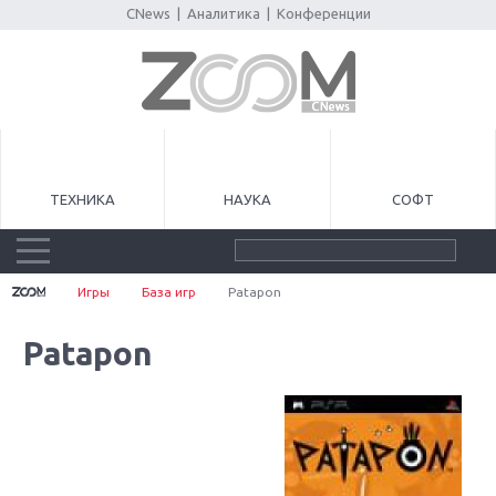
CNews
|
Аналитика
|
Конференции
ТЕХНИКА
НАУКА
СОФТ
Игры
База игр
Patapon
Patapon