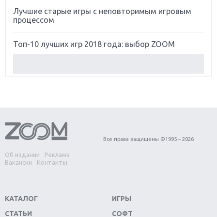
Лучшие старые игры с неповторимым игровым
процессом
Топ-10 лучших игр 2018 года: выбор ZOOM
Обзор Red Dead Redemption 2: действительно
игра года?
Первый в России обзор игры Starlink: Battle For
Atlas
Обзор игры Forza Horizon 4: вершина эволюции
Все права защищены ©1995 – 2026
Об издании
Реклама
Две важных новинки для консолей: Spider-Man и
Вакансии
Контакты
Divinity Original Sin 2
Три крупных релиза для гибридной консоли
КАТАЛОГ
ИГРЫ
Switch
СТАТЬИ
СОФТ