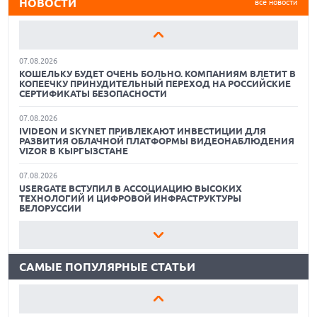
НОВОСТИ
все новости
06.08.2026
ИНДУСТРИЯ ПК ТРЕБУЕТ У MICROSOFT СДЕЛАТЬ WINDOWS
ЛЕГЧЕ И БЫСТРЕЕ: «ИНАЧЕ МЫ НЕ ВЫЖИВЕМ»
07.08.2026
КОШЕЛЬКУ БУДЕТ ОЧЕНЬ БОЛЬНО. КОМПАНИЯМ ВЛЕТИТ В
КОПЕЕЧКУ ПРИНУДИТЕЛЬНЫЙ ПЕРЕХОД НА РОССИЙСКИЕ
СЕРТИФИКАТЫ БЕЗОПАСНОСТИ
07.08.2026
IVIDEON И SKYNET ПРИВЛЕКАЮТ ИНВЕСТИЦИИ ДЛЯ
РАЗВИТИЯ ОБЛАЧНОЙ ПЛАТФОРМЫ ВИДЕОНАБЛЮДЕНИЯ
VIZOR В КЫРГЫЗСТАНЕ
07.08.2026
18.06.2026
USERGATE ВСТУПИЛ В АССОЦИАЦИЮ ВЫСОКИХ
САМЫЕ ЛЕГКИЕ НОУТБУКИ С ДИСКРЕТНОЙ ГРАФИКОЙ:
ТЕХНОЛОГИЙ И ЦИФРОВОЙ ИНФРАСТРУКТУРЫ
ВЫБОР ZOOM
БЕЛОРУССИИ
01.06.2026
07.08.2026
9 ПОЛЕЗНЫХ ГАДЖЕТОВ В АВТОМОБИЛЬ ДЛЯ
ВЛАСТИ ОПРЕДЕЛИЛИСЬ, КАКИЕ ИИ-МОДЕЛИ БУДУТ
ПУТЕШЕСТВИЯ ЛЕТОМ: ВЫБОР ZOOM
СЧИТАТЬ НАЦИОНАЛЬНЫМИ
САМЫЕ ПОПУЛЯРНЫЕ СТАТЬИ
15.05.2026
07.08.2026
ОБЗОР HUAWEI MATE 80 PRO: КАК СТАТЬ ФЛАГМАНОМ В
ПЕРЕГОВОРЫ ПОД ЗАЩИТОЙ: «БОЦМАН» И IVA TERRA
2026 ГОДУ?
ТЕПЕРЬ РАБОТАЮТ ВМЕСТЕ