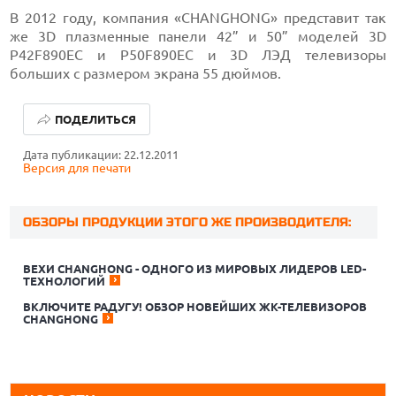
В 2012 году, компания «CHANGHONG» представит так
же 3D плазменные панели 42” и 50” моделей 3D
P42F890EC и P50F890EC и 3D ЛЭД телевизоры
больших с размером экрана 55 дюймов.
ПОДЕЛИТЬСЯ
Дата публикации: 22.12.2011
Версия для печати
ОБЗОРЫ ПРОДУКЦИИ ЭТОГО ЖЕ ПРОИЗВОДИТЕЛЯ:
ВЕХИ CHANGHONG - ОДНОГО ИЗ МИРОВЫХ ЛИДЕРОВ LED-
ТЕХНОЛОГИЙ
06.08.2026
GPTUNNEL ОБСУЖДАЕТ ПАРТНЕРСТВО С КИТАЙСКИМ
ВКЛЮЧИТЕ РАДУГУ! ОБЗОР НОВЕЙШИХ ЖК-ТЕЛЕВИЗОРОВ
РАЗРАБОТЧИКОМ ИИ-МОДЕЛЕЙ Z.AI
CHANGHONG
06.08.2026
В РОССИИ ЗА ПЯТЬ ЛЕТ СОЗДАДУТ СЕТЬ ТЕХНОПАРКОВ
ДЛЯ ИТ-РАЗРАБОТЧИКОВ. ИНВЕСТИЦИИ СОСТАВЯТ 25
МИЛЛИАРДОВ