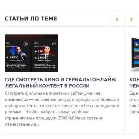
05.08.2026
США ГОТОВЯТСЯ ЗАПРЕТИТЬ ИМПОРТ КИТАЙСКИХ
СТАТЬИ ПО ТЕМЕ
ОПТИЧЕСКИХ ТРАНСИВЕРОВ
05.08.2026
ANTHROPIC ЗАКЛЮЧАЕТ СОГЛАШЕНИЕ НА $10 МЛРД С
ОБЛАЧНЫМ СТАРТАПОМ VOLTA
05.08.2026
ПРИБЫЛЬ SPACEX ОТ ИИ ПРЕВЫСИЛА ДОХОДЫ ОТ
КОСМИЧЕСКИХ ОПЕРАЦИЙ
05.08.2026
РЕКОРДНАЯ ВЫРУЧКА AMD ЗА СЧЕТ ДАТА-ЦЕНТРОВ
ГДЕ СМОТРЕТЬ КИНО И СЕРИАЛЫ ОНЛАЙН:
КОН
КОМПЕНСИРУЕТ СПАД ИГРОВОГО СЕГМЕНТА
ЛЕГАЛЬНЫЙ КОНТЕНТ В РОССИИ
ЧЕ
05.08.2026
Смотреть фильмы на пиратских сайтах уже «не
Еще 
NOTHING ПРЕДСТАВИЛА НАУШНИКИ CMF CLIP PRO С
комильфо» — легальные ресурсы предлагают большой
откл
ПОДДЕРЖКОЙ LDAC И ЗАЩИТОЙ ОТ ВЛАГИ
выбор контента в высоком качестве и без надоедливой
как 
рекламы. Чтобы выбрать самые удобные
сдел
05.08.2026
WISPR FLOW ПРЕДСТАВИЛА ИНСТРУМЕНТ ДЛЯ ЗАПИСИ
стриминговые площадки, ZOOM.CNews сравнил
ЗАМЕТОК С СОВЕЩАНИЙ В СТИЛЕ GRANOLA
отечественные...
05.08.2026
ANDROID-ПРИЛОЖЕНИЯ МОГУТ ТАЙНО ПРОДАВАТЬ