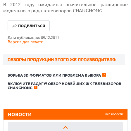
В 2012 году ожидается значительное расширение
модельного ряда телевизоров CHANGHONG.
ПОДЕЛИТЬСЯ
Дата публикации: 09.12.2011
Версия для печати
ОБЗОРЫ ПРОДУКЦИИ ЭТОГО ЖЕ ПРОИЗВОДИТЕЛЯ:
БОРЬБА 3D ФОРМАТОВ ИЛИ ПРОБЛЕМА ВЫБОРА
05.08.2026
РОССИЙСКИЙ РЫНОК DATA LAKEHOUSE: АРХИТЕКТУРНЫЙ
ВКЛЮЧИТЕ РАДУГУ! ОБЗОР НОВЕЙШИХ ЖК-ТЕЛЕВИЗОРОВ
РАСКОЛ И БОРЬБА ЗА БЕЗОПАСНОСТЬ
CHANGHONG
04.08.2026
БАЛЛЫ ЗА КРИСТАЛЛЫ. ВЛАСТИ УЖЕСТОЧАЮТ
ТРЕБОВАНИЯ К МНОГОКРИСТАЛЬНЫМ ЧИПАМ.
ЭЛЕКТРОНЩИКИ ГОВОРЯТ, ЧТО ЭТО ПО НИМ УДАРИТ
НОВОСТИ
все новости
04.08.2026
В «ГАРАНТ КОННЕКТ» ПОЯВИЛАСЬ НОВАЯ ВОЗМОЖНОСТЬ
— ПОДДЕРЖКА MCP