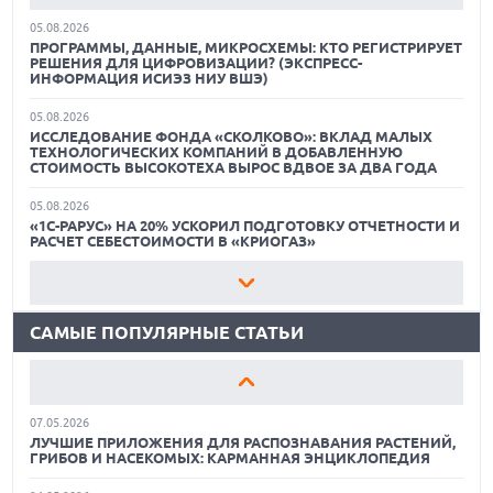
05.08.2026
ПРОГРАММЫ, ДАННЫЕ, МИКРОСХЕМЫ: КТО РЕГИСТРИРУЕТ
РЕШЕНИЯ ДЛЯ ЦИФРОВИЗАЦИИ? (ЭКСПРЕСС-
ИНФОРМАЦИЯ ИСИЭЗ НИУ ВШЭ)
05.08.2026
ИССЛЕДОВАНИЕ ФОНДА «СКОЛКОВО»: ВКЛАД МАЛЫХ
ТЕХНОЛОГИЧЕСКИХ КОМПАНИЙ В ДОБАВЛЕННУЮ
СТОИМОСТЬ ВЫСОКОТЕХА ВЫРОС ВДВОЕ ЗА ДВА ГОДА
18.06.2026
05.08.2026
САМЫЕ ЛЕГКИЕ НОУТБУКИ С ДИСКРЕТНОЙ ГРАФИКОЙ:
«1С-РАРУС» НА 20% УСКОРИЛ ПОДГОТОВКУ ОТЧЕТНОСТИ И
ВЫБОР ZOOM
РАСЧЕТ СЕБЕСТОИМОСТИ В «КРИОГАЗ»
01.06.2026
05.08.2026
9 ПОЛЕЗНЫХ ГАДЖЕТОВ В АВТОМОБИЛЬ ДЛЯ
ИИ CLAUDE И CHATGPT ПРИТВОРЯЮТСЯ ЛЮДЬМИ И
ПУТЕШЕСТВИЯ ЛЕТОМ: ВЫБОР ZOOM
УБЕЖДАЮТ ЖИВЫХ ПОЛЬЗОВАТЕЛЕЙ УЧАСТВОВАТЬ В
КИБЕРАТАКАХ
САМЫЕ ПОПУЛЯРНЫЕ СТАТЬИ
15.05.2026
ОБЗОР HUAWEI MATE 80 PRO: КАК СТАТЬ ФЛАГМАНОМ В
05.08.2026
2026 ГОДУ?
В МГТУ ИМ. Н.Э. БАУМАНА ОБУЧАЮТ БУДУЩИХ
ИНЖЕНЕРОВ БЕЗОПАСНОЙ РАЗРАБОТКЕ НА
ОТЕЧЕСТВЕННОЙ ПЛАТФОРМЕ КОНТЕЙНЕРИЗАЦИИ
07.05.2026
ЛУЧШИЕ ПРИЛОЖЕНИЯ ДЛЯ РАСПОЗНАВАНИЯ РАСТЕНИЙ,
ГРИБОВ И НАСЕКОМЫХ: КАРМАННАЯ ЭНЦИКЛОПЕДИЯ
05.08.2026
КОНСТРУКТОР СКРИПТОВ SCRIPTBUILDER ОТ VOXYS