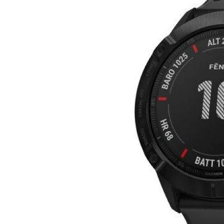
Next
Prev
Next