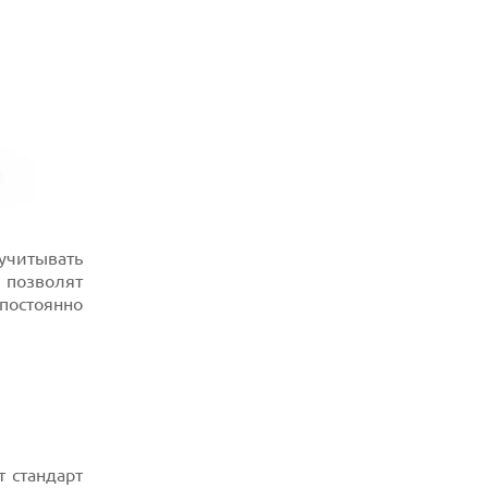
учитывать
ы позволят
 постоянно
т стандарт