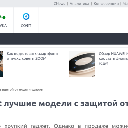
CNews
|
Аналитика
|
Конференции
|
Ма
УКА
СОФТ
Как подготовить смартфон к
Обзор HUAWEI Ma
отпуску: советы ZOOM
как стать флагм
году?
защитой от воды и ударов
 лучшие модели с защитой о
о хрупкий гаджет. Однако в продаже можн