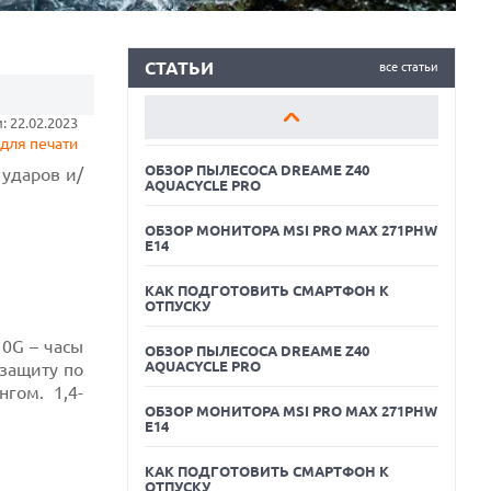
AQUACYCLE PRO
ОБЗОР МОНИТОРА MSI PRO MAX 271PHW
E14
СТАТЬИ
все статьи
КАК ПОДГОТОВИТЬ СМАРТФОН К
 22.02.2023
ОТПУСКУ
для печати
ОБЗОР ПЫЛЕСОСА DREAME Z40
 ударов и/
AQUACYCLE PRO
ОБЗОР МОНИТОРА MSI PRO MAX 271PHW
E14
КАК ПОДГОТОВИТЬ СМАРТФОН К
ОТПУСКУ
10G – часы
ОБЗОР ПЫЛЕСОСА DREAME Z40
AQUACYCLE PRO
защиту по
гом. 1,4-
05.08.2026
ОБЗОР МОНИТОРА MSI PRO MAX 271PHW
РЕКОРДНАЯ ВЫРУЧКА AMD ЗА СЧЕТ
E14
ДАТА-ЦЕНТРОВ КОМПЕНСИРУЕТ СПАД
ИГРОВОГО СЕГМЕНТА
КАК ПОДГОТОВИТЬ СМАРТФОН К
05.08.2026
ОТПУСКУ