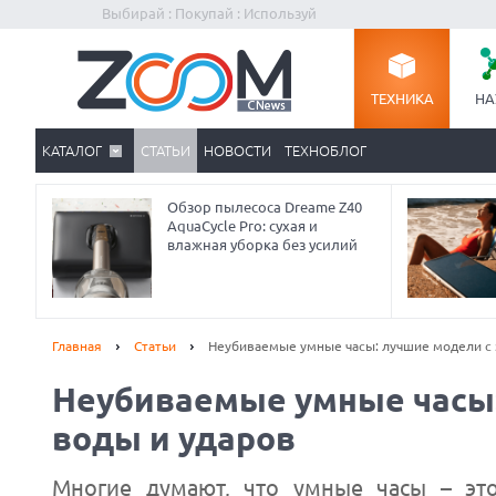
Выбирай : Покупай : Используй
ТЕХНИКА
НА
КАТАЛОГ
СТАТЬИ
НОВОСТИ
ТЕХНОБЛОГ
Обзор пылесоса Dreame Z40
AquaCycle Pro: сухая и
влажная уборка без усилий
Главная
Статьи
Неубиваемые умные часы: лучшие модели с 
Неубиваемые умные часы:
воды и ударов
Многие думают, что умные часы – эт