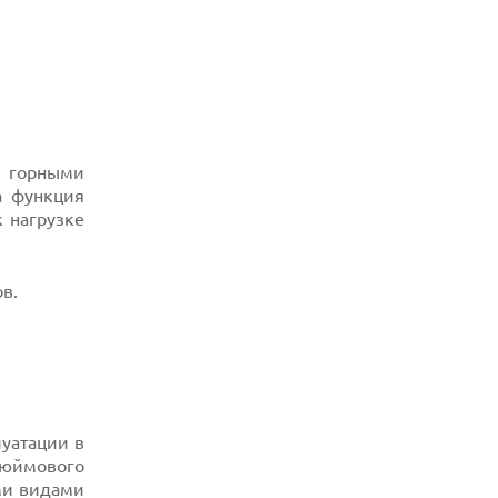
05.08.2026
США ГОТОВЯТСЯ ЗАПРЕТИТЬ ИМПОРТ
КИТАЙСКИХ ОПТИЧЕСКИХ
ТРАНСИВЕРОВ
05.08.2026
ANTHROPIC ЗАКЛЮЧАЕТ СОГЛАШЕНИЕ
НА $10 МЛРД С ОБЛАЧНЫМ СТАРТАПОМ
, горными
VOLTA
а функция
к нагрузке
05.08.2026
ПРИБЫЛЬ SPACEX ОТ ИИ ПРЕВЫСИЛА
ДОХОДЫ ОТ КОСМИЧЕСКИХ ОПЕРАЦИЙ
в.
05.08.2026
РЕКОРДНАЯ ВЫРУЧКА AMD ЗА СЧЕТ
ДАТА-ЦЕНТРОВ КОМПЕНСИРУЕТ СПАД
ИГРОВОГО СЕГМЕНТА
05.08.2026
NOTHING ПРЕДСТАВИЛА НАУШНИКИ
CMF CLIP PRO С ПОДДЕРЖКОЙ LDAC И
ЗАЩИТОЙ ОТ ВЛАГИ
луатации в
дюймового
05.08.2026
ыми видами
WISPR FLOW ПРЕДСТАВИЛА