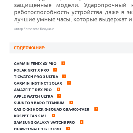
защищенные модели. Ударопрочный к
работоспособность устройства даже в 
лучшие умные часы, которые выдержат и 
Автор Елизавета Белунина
СОДЕРЖАНИЕ:
GARMIN FENIX 6X PRO
POLAR GRIT X PRO
TICWATCH PRO 3 ULTRA
GARMIN INSTINCT SOLAR
AMAZFIT T-REX PRO
APPLE WATCH ULTRA
SUUNTO 9 BARO TITANIUM
CASIO G-SHOCK G-SQUAD GBA-900-7AER
KOSPET TANK M1
SAMSUNG GALAXY WATCH5 PRO
HUAWEI WATCH GT 3 PRO