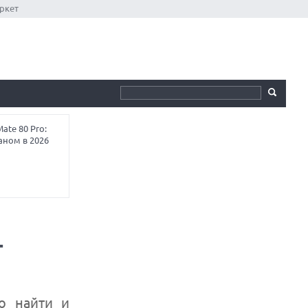
ркет
te 80 Pro:
аном в 2026
т
о найти и