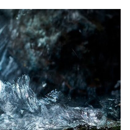
ОБЗОР ПЫЛЕСОСА DREAME Z40
AQUACYCLE PRO
ОБЗОР МОНИТОРА MSI PRO MAX 271PHW
E14
КАК ПОДГОТОВИТЬ СМАРТФОН К
ОТПУСКУ
ОБЗОР ПЫЛЕСОСА DREAME Z40