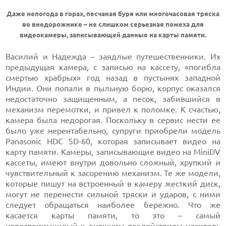
Даже непогода в горах, песчаная буря или многочасовая тряска
во внедорожнике – не слишком серьезная помеха для
видеокамеры, записывающей данные на карты памяти.
Василий и Надежда – заядлые путешественники. Их
предыдущая камера, с записью на кассету, «погибла
смертью храбрых» год назад в пустынях западной
Индии. Они попали в пыльную борю, корпус оказался
недостаточно защищенным, а песок, забившийся в
механизм перемотки, и привел к поломке. К счастью,
камера была недорогая. Поскольку в сервис нести ее
было уже нерентабельно, супруги приобрели модель
Panasonic HDC SD-60, которая записывает видео на
карту памяти. Камеры, записывающие видео на MiniDV
кассеты, имеют внутри довольно сложный, хрупкий и
чувствительный к засорению механизм. Те же модели,
которые пишут на встроенный в камеру жесткий диск,
могут не перенести сильной тряски и ударов, с ними
следует обращаться наиболее бережно. Что же
касается карты памяти, то это – самый