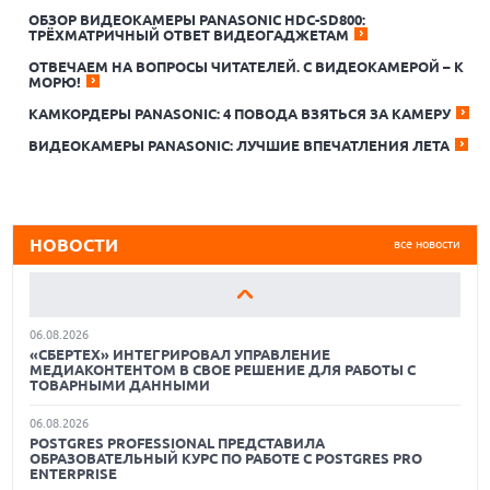
ОБЗОР ВИДЕОКАМЕРЫ PANASONIC HDC-SD800:
ТРЁХМАТРИЧНЫЙ ОТВЕТ ВИДЕОГАДЖЕТАМ
ОТВЕЧАЕМ НА ВОПРОСЫ ЧИТАТЕЛЕЙ. С ВИДЕОКАМЕРОЙ – К
МОРЮ!
06.08.2026
КАМКОРДЕРЫ PANASONIC: 4 ПОВОДА ВЗЯТЬСЯ ЗА КАМЕРУ
«ЛАБОРАТОРИЯ КАСПЕРСКОГО» ОБНАРУЖИЛА
ЗАРАЖЕННЫЕ IOS-ПРИЛОЖЕНИЯ, РАСПРОСТРАНЯЮЩИЕСЯ
ВИДЕОКАМЕРЫ PANASONIC: ЛУЧШИЕ ВПЕЧАТЛЕНИЯ ЛЕТА
ЧЕРЕЗ TELEGRAM
06.08.2026
РОССИЙСКАЯ СУВЕРЕННАЯ СИСТЕМА БРОНИРОВАНИЯ
АВИАБИЛЕТОВ БУДЕТ ВЫСТАВЛЕНА НА ТОРГИ
НОВОСТИ
все новости
06.08.2026
ALD PRO 3.3: ПРОСТОТА ЭКСПЛУАТАЦИИ И НАДЕЖНОСТЬ В
НОВОЙ ВЕРСИИ СЛУЖБЫ КАТАЛОГА
06.08.2026
«СБЕРТЕХ» ИНТЕГРИРОВАЛ УПРАВЛЕНИЕ
МЕДИАКОНТЕНТОМ В СВОЕ РЕШЕНИЕ ДЛЯ РАБОТЫ С
ТОВАРНЫМИ ДАННЫМИ
06.08.2026
POSTGRES PROFESSIONAL ПРЕДСТАВИЛА
ОБРАЗОВАТЕЛЬНЫЙ КУРС ПО РАБОТЕ С POSTGRES PRO
ENTERPRISE