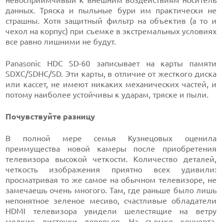
невосприимчивый к внешним воздействиям носитель
данных. Тряска и пыльные бури им практически не
страшны. Хотя защитный фильтр на объектив (а то и
чехол на корпус) при съемке в экстремальных условиях
все равно лишними не будут.
Panasonic HDC SD-60 записывает на карты памяти
SDXC/SDHC/SD. Эти карты, в отличие от жесткого диска
или кассет, не имеют никаких механических частей, и
потому наиболее устойчивы к ударам, тряске и пыли.
Почувствуйте разницу
В полной мере семья Кузнецовых оценила
преимущества новой камеры после приобретения
телевизора высокой четкости. Количество деталей,
четкость изображения приятно всех удивили:
просматривая то же самое на обычном телевизоре, не
замечаешь очень многого. Там, где раньше было лишь
непонятное зеленое месиво, счастливые обладатели
HDMI телевизора увидели шелестящие на ветру
мелкие листочки деревьев. На съемке концерта,