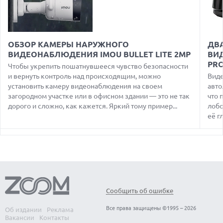
ANTHROPIC ЗАКЛЮЧАЕТ СОГЛАШЕНИЕ НА $10 МЛРД С
ОБЛАЧНЫМ СТАРТАПОМ VOLTA
05.08.2026
ПРИБЫЛЬ SPACEX ОТ ИИ ПРЕВЫСИЛА ДОХОДЫ ОТ
ОБЗОР КАМЕРЫ НАРУЖНОГО
ДВА
КОСМИЧЕСКИХ ОПЕРАЦИЙ
ВИДЕОНАБЛЮДЕНИЯ IMOU BULLET LITE 2MP
ВИД
05.08.2026
PRO
Чтобы укрепить пошатнувшееся чувство безопасности
РЕКОРДНАЯ ВЫРУЧКА AMD ЗА СЧЕТ ДАТА-ЦЕНТРОВ
и вернуть контроль над происходящим, можно
Виде
КОМПЕНСИРУЕТ СПАД ИГРОВОГО СЕГМЕНТА
установить камеру видеонаблюдения на своем
авто
загородном участке или в офисном здании — это не так
что 
05.08.2026
NOTHING ПРЕДСТАВИЛА НАУШНИКИ CMF CLIP PRO С
дорого и сложно, как кажется. Яркий тому пример...
лобо
ПОДДЕРЖКОЙ LDAC И ЗАЩИТОЙ ОТ ВЛАГИ
её г
06.08.2026
TROUVER ПРЕДСТАВИЛ НОВЫЕ ТЕХНОЛОГИИ ВЛАЖНОЙ
УБОРКИ И ЛИНЕЙКУ ТЕХНИКИ 2026 ГОДА
05.08.2026
ANDROID-ПРИЛОЖЕНИЯ МОГУТ ТАЙНО ПРОДАВАТЬ
МЕСТОПОЛОЖЕНИЕ РЕКЛАМОДАТЕЛЯМ
Сообщить об ошибке
05.08.2026
OPPO ПРЕДСТАВИЛ СМАРТФОН A7 PRO MAX С ОГРОМНОЙ
Все права защищены ©1995 – 2026
Об издании
Реклама
БАТАРЕЕЙ И НОВЫМ ПРОЦЕССОРОМ
Вакансии
Контакты