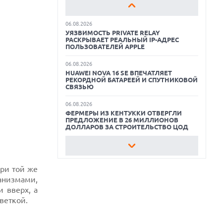
ЛИНЕЙКУ ТЕХНИКИ 2026 ГОДА
ОБЗОР МОНИТОРА MSI PRO MAX 271PHW
06.08.2026
E14
УЯЗВИМОСТЬ PRIVATE RELAY
РАСКРЫВАЕТ РЕАЛЬНЫЙ IP-АДРЕС
КАК БЕЗОПАСНО КУПИТЬ Б/У
ПОЛЬЗОВАТЕЛЕЙ APPLE
СМАРТФОН
06.08.2026
HUAWEI NOVA 16 SE ВПЕЧАТЛЯЕТ
ОБЗОР ПЫЛЕСОСА DREAME Z40
РЕКОРДНОЙ БАТАРЕЕЙ И СПУТНИКОВОЙ
AQUACYCLE PRO
СВЯЗЬЮ
ОБЗОР МОНИТОРА MSI PRO MAX 271PHW
06.08.2026
E14
ФЕРМЕРЫ ИЗ КЕНТУККИ ОТВЕРГЛИ
ПРЕДЛОЖЕНИЕ В 26 МИЛЛИОНОВ
ДОЛЛАРОВ ЗА СТРОИТЕЛЬСТВО ЦОД
06.08.2026
АНОНСИРОВАНА ДОСТУПНАЯ РЕТРО-
КОНСОЛЬ AYANEO KONKR POCKET
ADVANCE С ЭМУЛЯЦИЕЙ PS 2
ри той же
анизмами,
06.08.2026
 вверх, а
REDDIT ЗАПУСКАЕТ AI МОДЕРАТОРА
веткой.
RULES HUB И МЕНЯЕТ ПРАВИЛА ДЛЯ
РАЗРАБОТЧИКОВ