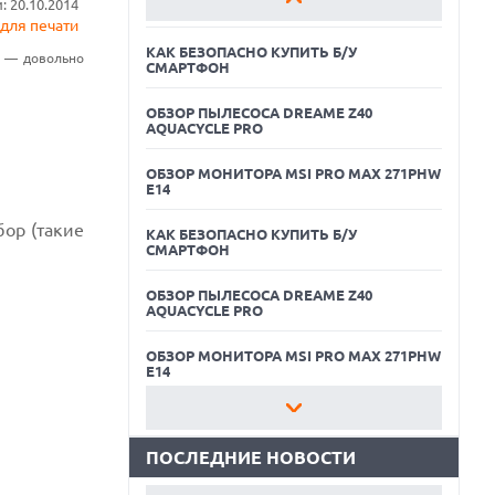
 20.10.2014
E14
для печати
КАК БЕЗОПАСНО КУПИТЬ Б/У
й — довольно
СМАРТФОН
ОБЗОР ПЫЛЕСОСА DREAME Z40
AQUACYCLE PRO
ОБЗОР МОНИТОРА MSI PRO MAX 271PHW
E14
бор (такие
КАК БЕЗОПАСНО КУПИТЬ Б/У
СМАРТФОН
06.08.2026
ОБЗОР ПЫЛЕСОСА DREAME Z40
MOOVE ПРИВЛЕКЛА $250 МЛН ЧТОБЫ
AQUACYCLE PRO
СТАТЬ КЛЮЧЕВЫМ ОПЕРАТОРОМ
ИНДУСТРИИ РОБОТАКСИ
ОБЗОР МОНИТОРА MSI PRO MAX 271PHW
06.08.2026
E14
HUAWEI ПРЕДСТАВИЛА ПЛАНШЕТ
MATEPAD PRO 2026 ТОЛЩИНОЙ 4,7 ММ И
КАК БЕЗОПАСНО КУПИТЬ Б/У
12" OLED МАТРИЦЕЙ
СМАРТФОН
ПОСЛЕДНИЕ НОВОСТИ
06.08.2026
ОБЗОР ПЫЛЕСОСА DREAME Z40
TROUVER ПРЕДСТАВИЛ НОВЫЕ
AQUACYCLE PRO
ТЕХНОЛОГИИ ВЛАЖНОЙ УБОРКИ И