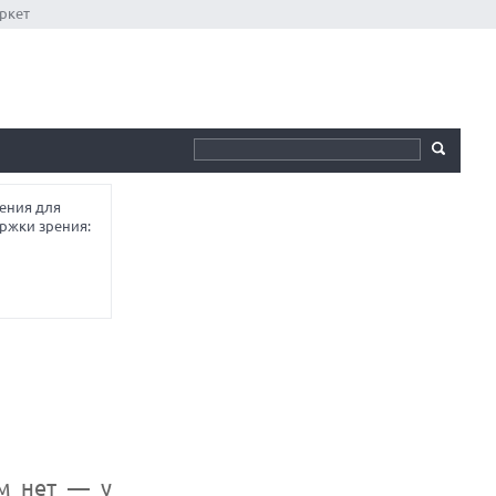
ркет
ения для
ржки зрения:
ам нет — у