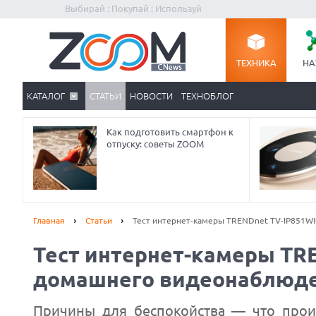
Выбирай : Покупай : Используй
ТЕХНИКА
НА
КАТАЛОГ
СТАТЬИ
НОВОСТИ
ТЕХНОБЛОГ
Как подготовить смартфон к
отпуску: советы ZOOM
Главная
Статьи
Тест интернет-камеры TRENDnet TV-IP851W
Тест интернет-камеры TRE
домашнего видеонаблюд
Причины для беспокойства — что проис