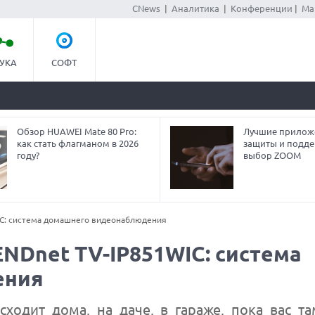
CNews
|
Аналитика
|
Конференции
|
Ма
УКА
СОФТ
Обзор HUAWEI Mate 80 Pro:
Лучшие прилож
как стать флагманом в 2026
защиты и подде
году?
выбор ZOOM
IC: система домашнего видеонаблюдения
NDnet TV-IP851WIC: система
ения
ходит дома, на даче, в гараже, пока вас т