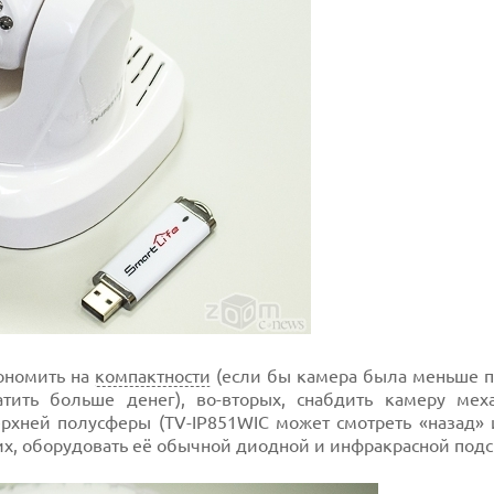
кономить на
компактности
(если бы камера была меньше п
ить больше денег), во-вторых, снабдить камеру мех
рхней полусферы (TV-IP851WIC может смотреть «назад» и
их, оборудовать её обычной диодной и инфракрасной подс