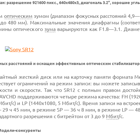
 разрешение 921600 пикс., 640x480x3, диагональ 3.2”, хорошие угл
ым
оптическим
зумом (диапазон фокусных расстояний 4,9—
 до 480 мм). Максимальные значения диафрагмы (соотве
ичины оптического
зума
варьируются как F1.8—3.1. Диаме
сных расстояний и оснащен эффективным оптическим стабилизато
айтный жесткий диск или на карточку памяти формата Me
ествует ограничений на режим записи: вы можете записы
ости и скорости. Так что SR12 с полным правом достойн
AVCHD поддерживаются четыре режима качества: FH (1920
 Мбит/с) и LP (1440x1080, 5 Мбит/с). Время записи на встро
 29 ч 45 мин, в режиме SP — 36 ч 8 мин, в режиме LP — 48
ндартного разрешения с битрейтом от 3 до 9
Мбит
/с.
Mодели-конкуренты