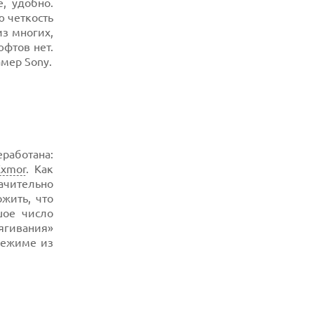
, удобно.
ю четкость
07.08.2026
из многих,
УТОЧНЕНЫ РАЗМЕРЫ ЭКРАНОВ
ЮБИЛЕЙНЫХ СМАРТФОНОВ APPLE
фтов нет.
IPHONE 20
мер Sony.
07.08.2026
XENIUM ВЫПУСТИЛА КНОПОЧНЫЕ
СМАРТФОНЫ С ПОДДЕРЖКОЙ СЕТЕЙ 4G
И ТЕХНОЛОГИЕЙ VOLTE
07.08.2026
ПРЕДСТАВЛЕНЫ НАУШНИКИ JBL С
работана:
СЕНСОРНЫМ ЭКРАНОМ НА КЕЙСЕ ДЛЯ
УПРАВЛЕНИЯ МУЗЫКОЙ
Exmor
. Как
ачительно
07.08.2026
жить, что
GOOGLE ПЕРЕИМЕНОВЫВАЕТ
шое число
ФУНКЦИЮ ПОДСВЕТКИ КАМЕРЫ В
СМАРТФОНАХ PIXEL 11 PRO
гивания»
орежиме из
07.08.2026
HUAWEI ПРЕДСТАВИЛА УЛЬТРАЛЕГКИЙ
НОУТБУК MATEBOOK PRO S С OLED-
ЭКРАНОМ
07.08.2026