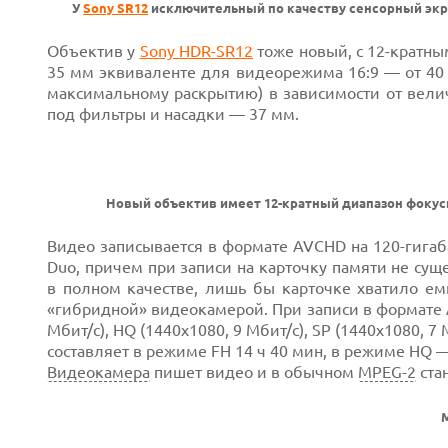
У
Sony SR12
исключительный по качеству сенсорный экран:
Объектив у
Sony HDR-SR12
тоже новый, с 12-кратн
35 мм эквиваленте для видеорежима 16:9 — от 40
максимальному раскрытию) в зависимости от вел
под фильтры и насадки — 37 мм.
Новый объектив имеет 12-кратный диапазон фоку
Видео записывается в формате AVCHD на 120-гигаб
Duo, причем при записи на карточку памяти не сущ
в полном качестве, лишь бы карточке хватило емк
«гибридной» видеокамерой. При записи в формате 
Мбит/с), HQ (1440x1080, 9 Мбит/с), SP (1440x1080, 7
составляет в режиме FH 14 ч 40 мин, в режиме HQ —
Видеокамера
пишет видео и в обычном
MPEG-2
ста