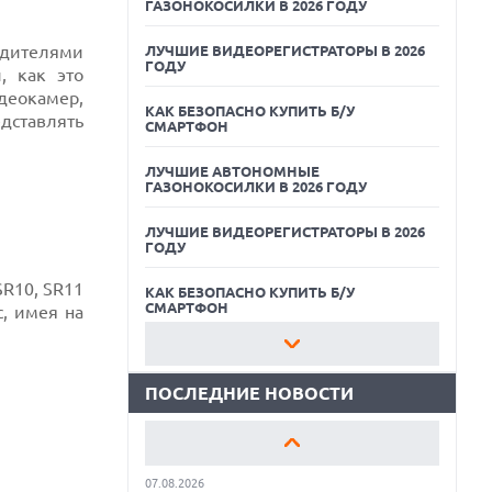
ГАЗОНОКОСИЛКИ В 2026 ГОДУ
одителями
ЛУЧШИЕ ВИДЕОРЕГИСТРАТОРЫ В 2026
ГОДУ
, как это
идеокамер,
КАК БЕЗОПАСНО КУПИТЬ Б/У
едставлять
СМАРТФОН
ЛУЧШИЕ АВТОНОМНЫЕ
ГАЗОНОКОСИЛКИ В 2026 ГОДУ
07.08.2026
ЛУЧШИЕ ВИДЕОРЕГИСТРАТОРЫ В 2026
XENIUM ВЫПУСТИЛА КНОПОЧНЫЕ
ГОДУ
СМАРТФОНЫ С ПОДДЕРЖКОЙ СЕТЕЙ 4G
И ТЕХНОЛОГИЕЙ VOLTE
R10, SR11
КАК БЕЗОПАСНО КУПИТЬ Б/У
07.08.2026
СМАРТФОН
с, имея на
ПРЕДСТАВЛЕНЫ НАУШНИКИ JBL С
СЕНСОРНЫМ ЭКРАНОМ НА КЕЙСЕ ДЛЯ
ЛУЧШИЕ АВТОНОМНЫЕ
УПРАВЛЕНИЯ МУЗЫКОЙ
ГАЗОНОКОСИЛКИ В 2026 ГОДУ
ПОСЛЕДНИЕ НОВОСТИ
07.08.2026
ЛУЧШИЕ ВИДЕОРЕГИСТРАТОРЫ В 2026
GOOGLE ПЕРЕИМЕНОВЫВАЕТ
ГОДУ
ФУНКЦИЮ ПОДСВЕТКИ КАМЕРЫ В
СМАРТФОНАХ PIXEL 11 PRO
КАК БЕЗОПАСНО КУПИТЬ Б/У
07.08.2026
СМАРТФОН