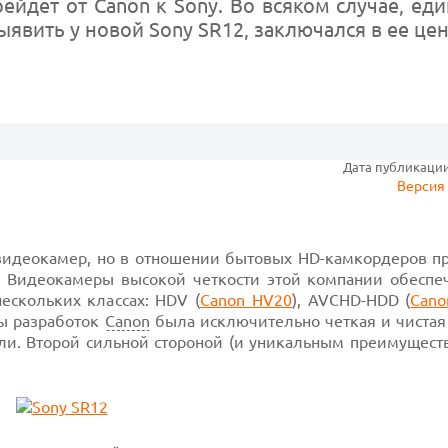
рейдет от Canon к Sony. Во всяком случае, ед
явить у новой Sony SR12, заключался в ее цен
Дата публикации:
Версия 
 видеокамер, но в отношении бытовых HD-камкордеров 
. Видеокамеры высокой четкости этой компании обеспе
нескольких классах: HDV (
Canon HV20
), AVCHD-HDD (
Cano
ды разработок
Canon
была исключительно четкая и чистая 
ли. Второй сильной стороной (и уникальным преимуществ