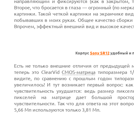
направляющим и фиксируются (как в закрытом, та
Второе, что бросается в глаза — огромный (по ме
картинки. Такой четкой картинки на экранчике ви
побывавших в моих руках. Общее качество сборки
Впрочем, эффектный внешний вид и высокое качес
Корпус
Sony SR12
удобный и п
Есть не только внешние отличия от предыдущей м
теперь это ClearVid
CMOS-матрица
типоразмера 1/
видите, по сравнению с прошлым годом типоразм
увеличилось! И тут возникает первый вопрос: как
чувствительность ухудшится: ведь размер пиксе
пикселей на матрице дает большой простор
чувствительности. Так что для ответа на этот вопр
5,66 Мп используются только 3,81 Мп.