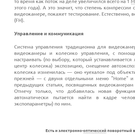
то время как поток на деле увеличился всего на 1
М
этого года). А это значит, что степень компресси
видеокамере, покажет тестирование. Естественно, 
(FH).
Управление и коммуникация
Система управления традиционна для видеокамер
видеокамеры и колесико управления, с помощ
настраивать (по выбору, который устанавливаетс
центр колесика) экспозицию, смещение автоэкспо
колесика изменилась — оно «уехало» под объекти
прежней — с двумя отдельными меню "Home" и "
предыдущих статьях, посвященных видеокамерам S
Отмечу только, что добавилась новая функци
автоматически пытается найти в кадре челов
экспопараметры) по ним.
Есть и электронно-
оптический
поворотный в