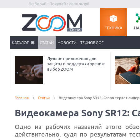
Выбирай : Покупай : Используй
ТЕХНИКА
НА
КАТАЛОГ
СТАТЬИ
НОВОСТИ
ТЕХНОБЛОГ
Лучшие приложения для
защиты и поддержки зрения:
выбор ZOOM
Главная
Статьи
Видеокамера Sony SR12: Canon теряет лидер
Видеокамера Sony SR12: C
Одно из рабочих названий этого обзо
действительно, судя по результатам те