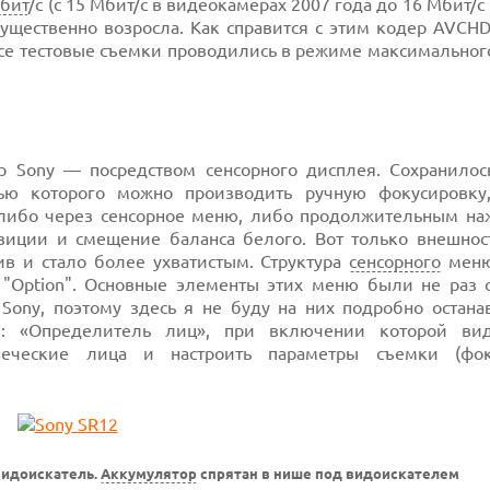
бит
/с (с 15 Мбит/с в видеокамерах 2007 года до 16 Мбит/с
и существенно возросла. Как справится с этим кодер AVCH
все тестовые съемки проводились в режиме максимальног
 Sony — посредством сенсорного дисплея. Сохранилос
ью которого можно производить ручную фокусировку
я либо через сенсорное меню, либо продолжительным на
зиции и смещение баланса белого. Вот только внешност
в и стало более ухватистым. Структура
сенсорного
меню
Option". Основные элементы этих меню были не раз 
ony, поэтому здесь я не буду на них подробно останав
я: «Определитель лиц», при включении которой ви
еческие лица и настроить параметры съемки (фоку
идоискатель.
Аккумулятор
спрятан в нише под видоискателем