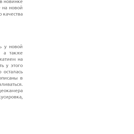
 в новинке
D на новой
о качества
ь у новой
, а также
жатием на
ь у этого
 осталась
описаны в
ливаться.
деокамера
сировка,