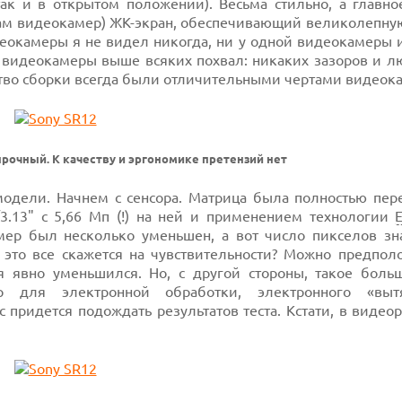
к и в открытом положении). Весьма стильно, а главное
ркам видеокамер) ЖК-экран, обеспечивающий великолепну
деокамеры я не видел никогда, ни у одной видеокамеры 
 видеокамеры выше всяких похвал: никаких зазоров и лю
тво сборки всегда были отличительными чертами видеока
рочный. К качеству и эргономике претензий нет
одели. Начнем с сенсора. Матрица была полностью пере
3.13" с 5,66 Мп (!) на ней и применением технологии
ер был несколько уменьшен, а вот число пикселов зн
 это все скажется на чувствительности? Можно предполо
ля явно уменьшился. Но, с другой стороны, такое боль
 для электронной обработки, электронного «вытя
ос придется подождать результатов теста. Кстати, в виде