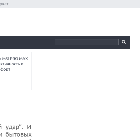
ркет
а MSI PRO MAX
ктичность и
мфорт
 удар”. И
ти бытовых