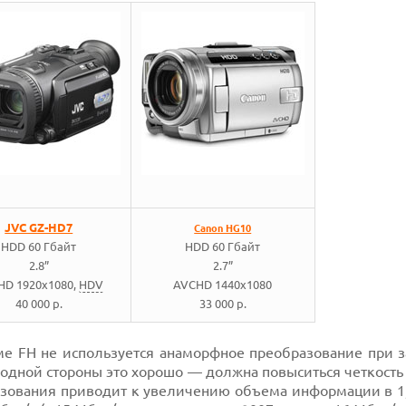
JVC GZ-HD7
Canon HG10
HDD 60 Гбайт
HDD 60 Гбайт
2.8”
2.7”
HD 1920x1080,
HDV
AVCHD 1440x1080
40 000 р.
33 000 р.
ме FH не используется анаморфное преобразование при 
 одной стороны это хорошо — должна повыситься четкость
разования приводит к
увеличению объема информации в 1,3