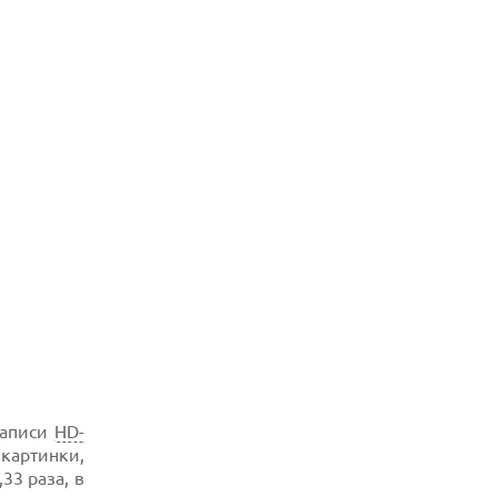
записи
HD-
 картинки,
3 раза, в