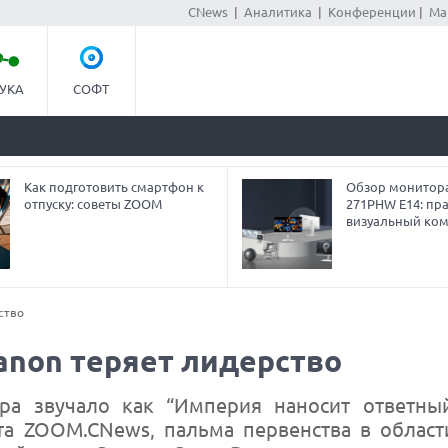
CNews
|
Аналитика
|
Конференции
|
Ма
УКА
СОФТ
Как подготовить смартфон к
Обзор монитор
отпуску: советы ZOOM
271PHW E14: пра
визуальный ко
ство
anon теряет лидерство
ра звучало как “Империя наносит ответный
ста ZOOM.CNews, пальма первенства в облас