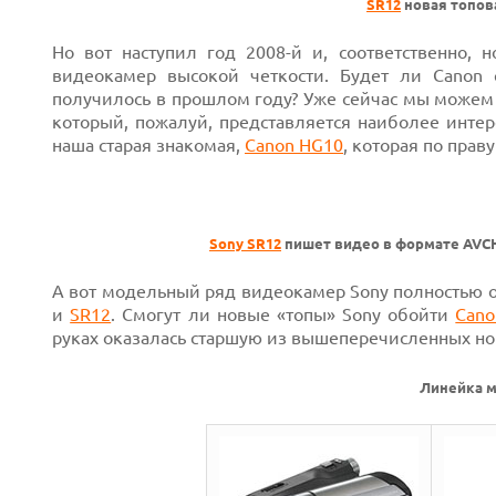
SR12
новая топов
Но вот наступил год 2008-й и, соответственно,
видеокамер высокой четкости. Будет ли Canon с
получилось в прошлом году? Уже сейчас мы можем п
который, пожалуй, представляется наиболее инте
наша старая знакомая,
Canon HG10
, которая по пра
Sony SR12
пишет видео в формате AVCH
А вот модельный ряд видеокамер Sony полностью 
и
SR12
. Смогут ли новые «топы» Sony обойти
Cano
Next
руках оказалась старшую из вышеперечисленных н
Линейка 
Prev