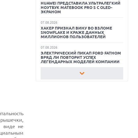
HUAWEI ПРЕДСТАВИЛА УЛЬТРАЛЕГКИЙ
НОУТБУК MATEBOOK PRO S С OLED-
ЛУЧШИЕ АВТОНОМНЫЕ
ЭКРАНОМ
ГАЗОНОКОСИЛКИ В 2026 ГОДУ
07.08.2026
ХАКЕР ПРИЗНАЛ ВИНУ ВО ВЗЛОМЕ
ЛУЧШИЕ ВИДЕОРЕГИСТРАТОРЫ В 2026
SNOWFLAKE И КРАЖЕ ДАННЫХ
ГОДУ
МИЛЛИОНОВ ПОЛЬЗОВАТЕЛЕЙ
КАК БЕЗОПАСНО КУПИТЬ Б/У
07.08.2026
СМАРТФОН
ЭЛЕКТРИЧЕСКИЙ ПИКАП FORD FATHOM
ВРЯД ЛИ ПОВТОРИТ УСПЕХ
ЛЕГЕНДАРНЫХ МОДЕЛЕЙ КОМПАНИИ
07.08.2026
OPENAI УБРАЛА ОГРАНИЧЕНИЯ НА
ТЕКСТОВЫЕ ЧАТЫ ДЛЯ ВСЕХ
ПОЛЬЗОВАТЕЛЕЙ CHATGPT
07.08.2026
HONOR ПРЕДСТАВИТ ФЛАГМАНЫ WIN 2
С ОГРОМНОЙ БАТАРЕЕЙ И
ВСТРОЕННЫМ ВЕНТИЛЯТОРОМ
тальность
 крышечки,
07.08.2026
 виде не
ГЛОБАЛЬНЫЙ СПАД РЫНКА
ециальным
ПЛАНШЕТОВ В 2026 ГОДУ И
НЕОЖИДАННЫЙ РОСТ LENOVO