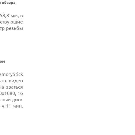
ХАКЕР ПРИЗНАЛ ВИНУ ВО ВЗЛОМЕ
ы обзора
SNOWFLAKE И КРАЖЕ ДАННЫХ
МИЛЛИОНОВ ПОЛЬЗОВАТЕЛЕЙ
58,8 мм, в
07.08.2026
тствующие
ЭЛЕКТРИЧЕСКИЙ ПИКАП FORD FATHOM
тр резьбы
ВРЯД ЛИ ПОВТОРИТ УСПЕХ
ЛЕГЕНДАРНЫХ МОДЕЛЕЙ КОМПАНИИ
ром
moryStick
вать видео
а зваться
x1080, 16
енный диск
 ч 11 мин.