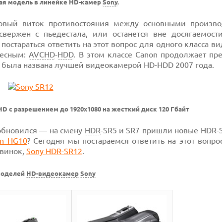
ая модель в линейке HD-камер
Sony
.
 новый виток противостояния между основными произв
вержен с пьедестала, или останется вне досягаемости
остараться ответить на этот вопрос для одного класса в
ресным:
AVCHD
-
HDD
. В этом классе Canon продолжает пр
ву была названа лучшей видеокамерой HD-HDD 2007 года.
D с разрешением до 1920х1080 на жесткий диск 120 Гбайт
обновился — на смену
HDR
-SR5 и SR7 пришли новые HDR-S
n HG10
? Сегодня мы постараемся ответить на этот вопро
овинок,
Sony HDR-SR12
.
моделей
HD-видеокамер
Sony