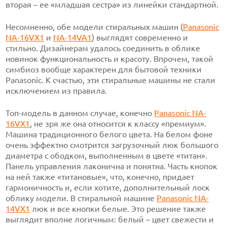
вторая – ее «младшая сестра» из линейки стандартной.
Несомненно, обе модели стиральных машин (
Panasonic
NA-16VX1
и
NA-14VA1
) выглядят современно и
стильно. Дизайнерам удалось соединить в облике
новинок функциональность и красоту. Впрочем, такой
симбиоз вообще характерен для бытовой техники
Panasonic. К счастью, эти стиральные машины не стали
исключением из правила.
Топ-модель в данном случае, конечно
Panasonic NA-
16VX1
, не зря же она относится к классу «премиум».
Машина традиционного белого цвета. На белом фоне
очень эффектно смотрится загрузочный люк большого
диаметра с ободком, выполненным в цвете «титан».
Панель управления лаконична и понятна. Часть кнопок
на ней также «титановые», что, конечно, придает
гармоничность и, если хотите, дополнительный лоск
облику модели. В стиральной машине
Panasonic NA-
14VX1
люк и все кнопки белые. Это решение также
выглядит вполне логичным: белый – цвет свежести и