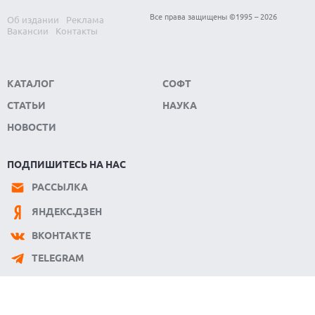
06.08.2026
ФЕРМЕРЫ ИЗ КЕНТУККИ ОТВЕРГЛИ ПРЕДЛОЖЕНИЕ В 26
Все права защищены ©1995 – 2026
Об издании
Реклама
МИЛЛИОНОВ ДОЛЛАРОВ ЗА СТРОИТЕЛЬСТВО ЦОД
Вакансии
Контакты
КАТАЛОГ
СОФТ
СТАТЬИ
НАУКА
НОВОСТИ
ПОДПИШИТЕСЬ НА НАС
РАССЫЛКА
ЯНДЕКС.ДЗЕН
ВКОНТАКТЕ
TELEGRAM