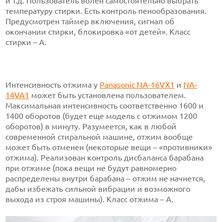
и т.д. Пользователь волен самостоятельно выбрать
температуру стирки. Есть контроль пенообразования.
Предусмотрен таймер включения, сигнал об
окончании стирки, блокировка «от детей». Класс
стирки – А.
Интенсивность отжима у
Panasonic NA-16VX1
и
NA-
14VA1
может быть установлена пользователем.
Максимальная интенсивность соответственно 1600 и
1400 оборотов (будет еще модель с отжимом 1200
оборотов) в минуту. Разумеется, как в любой
современной стиральной машине, отжим вообще
может быть отменен (некоторые вещи – «противники»
отжима). Реализован контроль дисбаланса барабана
при отжиме (пока вещи не будут равномерно
распределены внутри барабана – отжим не начнется,
дабы избежать сильной вибрации и возможного
выхода из строя машины). Класс отжима – А.