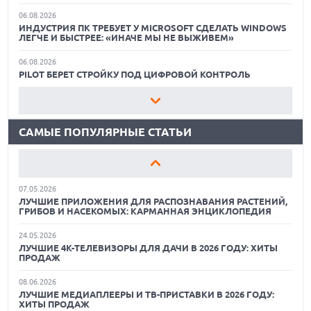
06.08.2026
ИНДУСТРИЯ ПК ТРЕБУЕТ У MICROSOFT СДЕЛАТЬ WINDOWS
ЛЕГЧЕ И БЫСТРЕЕ: «ИНАЧЕ МЫ НЕ ВЫЖИВЕМ»
18.06.2026
САМЫЕ ЛЕГКИЕ НОУТБУКИ С ДИСКРЕТНОЙ ГРАФИКОЙ:
06.08.2026
ВЫБОР ZOOM
PILOT БЕРЕТ СТРОЙКУ ПОД ЦИФРОВОЙ КОНТРОЛЬ
01.06.2026
06.08.2026
9 ПОЛЕЗНЫХ ГАДЖЕТОВ В АВТОМОБИЛЬ ДЛЯ
«СБЕРТЕХ» ИНТЕГРИРОВАЛ УПРАВЛЕНИЕ
ПУТЕШЕСТВИЯ ЛЕТОМ: ВЫБОР ZOOM
МЕДИАКОНТЕНТОМ В СВОЕ РЕШЕНИЕ ДЛЯ РАБОТЫ С
ТОВАРНЫМИ ДАННЫМИ
САМЫЕ ПОПУЛЯРНЫЕ СТАТЬИ
15.05.2026
ОБЗОР HUAWEI MATE 80 PRO: КАК СТАТЬ ФЛАГМАНОМ В
06.08.2026
2026 ГОДУ?
POSTGRES PROFESSIONAL ПРЕДСТАВИЛА
ОБРАЗОВАТЕЛЬНЫЙ КУРС ПО РАБОТЕ С POSTGRES PRO
ENTERPRISE
07.05.2026
ЛУЧШИЕ ПРИЛОЖЕНИЯ ДЛЯ РАСПОЗНАВАНИЯ РАСТЕНИЙ,
ГРИБОВ И НАСЕКОМЫХ: КАРМАННАЯ ЭНЦИКЛОПЕДИЯ
06.08.2026
ASTRA MIGRATION И ASTRA STORE ВОШЛИ В РЕЕСТР
ОТЕЧЕСТВЕННОГО ПО
24.05.2026
ЛУЧШИЕ 4K-ТЕЛЕВИЗОРЫ ДЛЯ ДАЧИ В 2026 ГОДУ: ХИТЫ
ПРОДАЖ
06.08.2026
КАК БЕЗОПАСНО КУПИТЬ Б/У СМАРТФОН
LDM ПРЕДСТАВИЛА НОВОЕ РЕШЕНИЕ LDM.BOX ДЛЯ
ХРАНЕНИЯ И СОВМЕСТНОЙ РАБОТЫ С ДОКУМЕНТАМИ
08.06.2026
ОБЗОР ПЫЛЕСОСА DREAME Z40 AQUACYCLE PRO
ЛУЧШИЕ МЕДИАПЛЕЕРЫ И ТВ-ПРИСТАВКИ В 2026 ГОДУ:
ХИТЫ ПРОДАЖ
06.08.2026