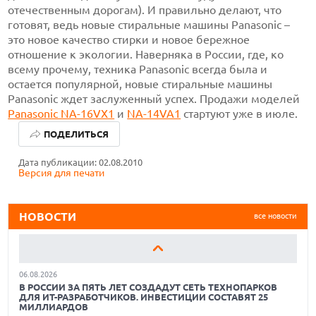
отечественным дорогам). И правильно делают, что
готовят, ведь новые стиральные машины Panasonic –
это новое качество стирки и новое бережное
отношение к экологии. Наверняка в России, где, ко
всему прочему, техника Panasonic всегда была и
остается популярной, новые стиральные машины
Panasonic ждет заслуженный успех. Продажи моделей
Panasonic NA-16VX1
и
NA-14VA1
стартуют уже в июле.
06.08.2026
ПОДЕЛИТЬСЯ
БЕСПИЛОТНЫЕ ТЯГАЧИ СНИЖАЮТ ИЗДЕРЖКИ
ПЕРЕВОЗЧИКОВ НА 15–20% НА ПЛЕЧАХ СВЫШЕ 700 КМ
Дата публикации: 02.08.2010
06.08.2026
Версия для печати
СТОЙКИЕ КАК ШМЕЛИ: НОВЫЙ АЛГОРИТМ ПОМОГАЕТ
КРЫЛАТЫМ МИКРОРОБОТАМ СОХРАНЯТЬ РАВНОВЕСИЕ
ПРИ ПОРЫВАХ ВЕТРА
НОВОСТИ
все новости
06.08.2026
СЛУЖБА ТАКСИ «ВАЙ ТАКСИ» ПЕРЕШЛА НА ПО «ТАКСИ-
МАСТЕР»
06.08.2026
В РОССИИ ЗА ПЯТЬ ЛЕТ СОЗДАДУТ СЕТЬ ТЕХНОПАРКОВ
ДЛЯ ИТ-РАЗРАБОТЧИКОВ. ИНВЕСТИЦИИ СОСТАВЯТ 25
МИЛЛИАРДОВ