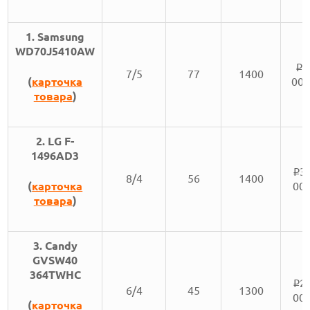
1. Samsung
WD70J5410AW
4
i
7/5
77
1400
(
карточка
00
товара
)
2. LG F-
1496AD3
3
i
8/4
56
1400
(
карточка
00
товара
)
3. Candy
GVSW40
364TWHC
2
i
6/4
45
1300
00
(
карточка