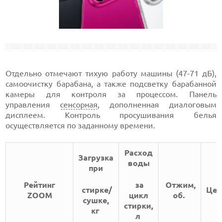
Отдельно отмечают тихую работу машины (47-71 дБ),
самоочистку барабана, а также подсветку барабанной
камеры для контроля за процессом. Панель
управления
сенсорная
, дополненная диалоговым
дисплеем. Контроль просушивания белья
осуществляется по заданному времени.
Расход
Загрузка
воды
при
Рейтинг
за
Отжим,
стирке/
Цен
ZOOM
цикл
об.
сушке,
стирки,
кг
л