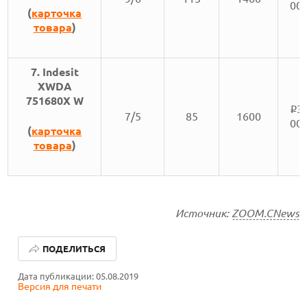
00
(
карточка
товара
)
7. Indesit
XWDA
751680X W
3
i
7/5
85
1600
00
(
карточка
товара
)
Источник:
ZOOM.CNews
КАК БЕЗОПАСНО КУПИТЬ Б/У СМАРТФОН
ПОДЕЛИТЬСЯ
ОБЗОР ПЫЛЕСОСА DREAME Z40 AQUACYCLE PRO
Дата публикации: 05.08.2019
Версия для печати
ОБЗОР МОНИТОРА MSI PRO MAX 271PHW E14