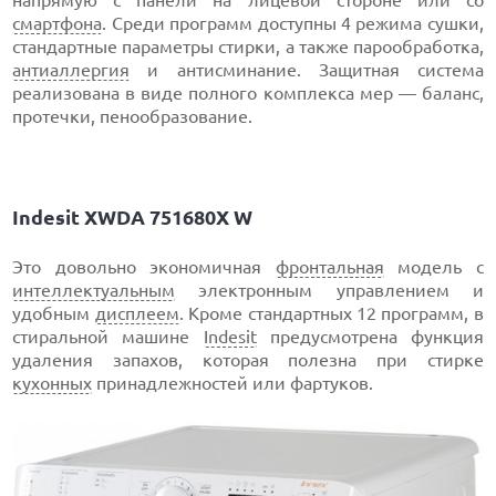
напрямую с панели на лицевой стороне или со
смартфона
. Среди программ доступны 4 режима сушки,
стандартные параметры стирки, а также парообработка,
антиаллергия
и антисминание. Защитная система
реализована в виде полного комплекса мер — баланс,
протечки, пенообразование.
Indesit XWDA 751680X W
Это довольно экономичная
фронтальная
модель с
интеллектуальным
электронным управлением и
удобным
дисплеем
. Кроме стандартных 12 программ, в
стиральной машине
Indesit
предусмотрена функция
удаления запахов, которая полезна при стирке
кухонных
принадлежностей или фартуков.