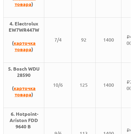
товара
)
4. Electrolux
EW7WR447W
4
i
7/4
92
1400
(
карточка
00
товара
)
5. Bosch WDU
28590
7
i
10/6
125
1400
(
карточка
00
товара
)
6. Hotpoint-
Ariston FDD
9640 B
4
i
9/6
113
1400