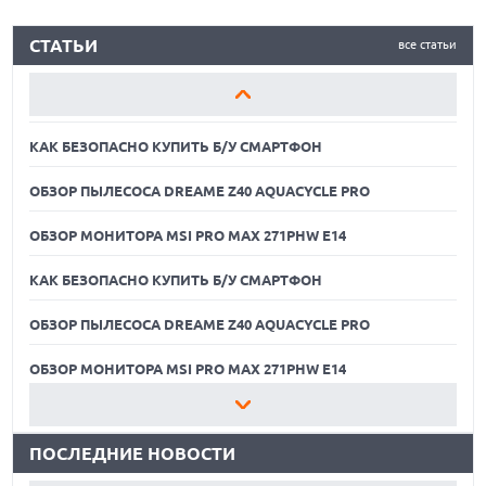
КАК БЕЗОПАСНО КУПИТЬ Б/У СМАРТФОН
СТАТЬИ
все статьи
ОБЗОР ПЫЛЕСОСА DREAME Z40 AQUACYCLE PRO
ОБЗОР МОНИТОРА MSI PRO MAX 271PHW E14
КАК БЕЗОПАСНО КУПИТЬ Б/У СМАРТФОН
ОБЗОР ПЫЛЕСОСА DREAME Z40 AQUACYCLE PRO
ОБЗОР МОНИТОРА MSI PRO MAX 271PHW E14
КАК БЕЗОПАСНО КУПИТЬ Б/У СМАРТФОН
ОБЗОР ПЫЛЕСОСА DREAME Z40 AQUACYCLE PRO
06.08.2026
MOOVE ПРИВЛЕКЛА $250 МЛН ЧТОБЫ СТАТЬ КЛЮЧЕВЫМ
ОПЕРАТОРОМ ИНДУСТРИИ РОБОТАКСИ
ОБЗОР МОНИТОРА MSI PRO MAX 271PHW E14
06.08.2026
КАК БЕЗОПАСНО КУПИТЬ Б/У СМАРТФОН
HUAWEI ПРЕДСТАВИЛА ПЛАНШЕТ MATEPAD PRO 2026
ТОЛЩИНОЙ 4,7 ММ И 12" OLED МАТРИЦЕЙ
ПОСЛЕДНИЕ НОВОСТИ
ОБЗОР ПЫЛЕСОСА DREAME Z40 AQUACYCLE PRO
06.08.2026