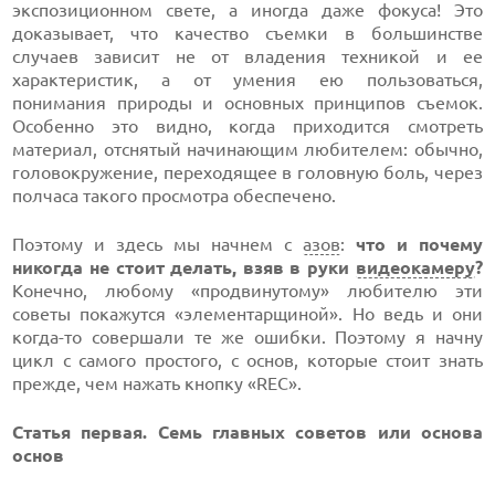
экспозиционном свете, а иногда даже фокуса! Это
доказывает, что качество съемки в большинстве
случаев зависит не от владения техникой и ее
характеристик, а от умения ею пользоваться,
понимания природы и основных принципов съемок.
Особенно это видно, когда приходится смотреть
материал, отснятый начинающим любителем: обычно,
головокружение, переходящее в головную боль, через
полчаса такого просмотра обеспечено.
Поэтому и здесь мы начнем с
азов
:
что и почему
никогда не стоит делать, взяв в руки
видеокамеру
?
Конечно, любому «продвинутому» любителю эти
советы покажутся «элементарщиной». Но ведь и они
когда-то
совершали те же ошибки. Поэтому я начну
цикл с самого простого, с основ, которые стоит знать
прежде, чем нажать кнопку «REC».
Статья первая. Семь главных советов или основа
основ