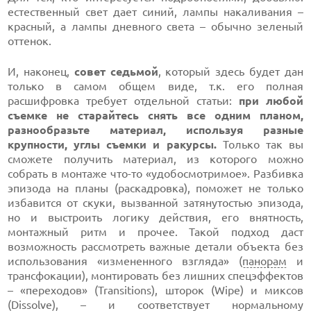
естественный свет дает синий, лампы накаливания –
красный, а лампы дневного света – обычно зеленый
оттенок.
И, наконец,
совет седьмой
, который здесь будет дан
только в самом общем виде, т.к. его полная
расшифровка требует отдельной статьи:
при любой
съемке не старайтесь снять все одним планом,
разнообразьте материал, используя разные
крупности, углы съемки и ракурсы.
Только так вы
сможете получить материал, из которого можно
собрать в монтаже
что-то
«удобосмотримое». Разбивка
эпизода на планы (раскадровка), поможет не только
избавится от скуки, вызванной затянутостью эпизода,
но и выстроить логику действия, его внятность,
монтажный ритм и прочее. Такой подход даст
возможность рассмотреть важные детали объекта без
использования «измененного взгляда» (
панорам
и
трансфокации), монтировать без лишних спецэффектов
– «переходов» (Transitions), шторок (Wipe) и миксов
(Dissolve), – и соответствует нормальному