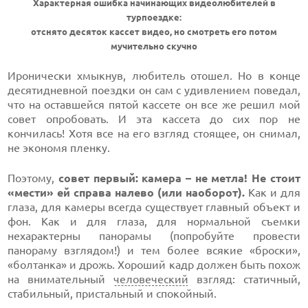
Характерная ошибка начинающих видеолюбителей в
турпоездке:
отснято десяток кассет видео, но смотреть его потом
мучительно скучно
Иронически хмыкнув, любитель отошел. Но в конце
десятидневной поездки он сам с удивлением поведал,
что на оставшейся пятой кассете он все же решил мой
совет опробовать. И эта кассета до сих пор не
кончилась! Хотя все на его взгляд стоящее, он снимал,
не экономя пленку.
Поэтому,
совет первый: камера – не метла! Не стоит
«мести» ей справа налево (или наоборот).
Как и для
глаза, для камеры всегда существует главный объект и
фон. Как и для глаза, для нормальной съемки
нехарактерны панорамы (попробуйте провести
панораму взглядом!) и тем более всякие «броски»,
«болтанка» и дрожь. Хороший кадр должен быть похож
на внимательный
человеческий
взгляд: статичный,
стабильный, пристальный и спокойный.