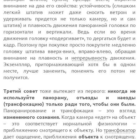
внимание на два его свойства: устойчивость (слишком
легкий штатив может даже сносить ветром и
удерживать придется не только камеру, но и сам
штатив) и плавность движения панорамной головки по
горизонтали и вертикали. Ведь если во время
движения головку «подергивает», то дергаться будет и
кадр. Поэтому при покупке просто покрутите медленно
головку штатива
вверх-вниз,
вправо-влево,
обращая
внимание на плавность и
непрерывность
движения.
Экземпляр, притормаживающий хотя бы в одном
месте, лучше заменить, поменять его потом не
получится.
Третий совет
тоже вытекает из первого:
никогда не
используйте панораму, отъезды и наезды
(трансфокацию) только ради того, чтобы они были.
Панорамирование и трансфокация – это взгляд
измененного сознания.
Когда камера «едет» на объект
– это соответствует нормальной физиологии –
приближению смотрящего к объекту. Но
трансфокатор
дает ощущение, приближения
объекта
к смотрящему.