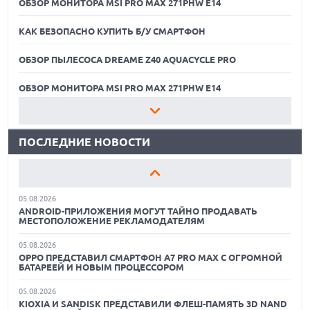
ОБЗОР МОНИТОРА MSI PRO MAX 271PHW E14
КАК БЕЗОПАСНО КУПИТЬ Б/У СМАРТФОН
ОБЗОР ПЫЛЕСОСА DREAME Z40 AQUACYCLE PRO
05.08.2026
РЕКОРДНАЯ ВЫРУЧКА AMD ЗА СЧЕТ ДАТА-ЦЕНТРОВ
КОМПЕНСИРУЕТ СПАД ИГРОВОГО СЕГМЕНТА
ОБЗОР МОНИТОРА MSI PRO MAX 271PHW E14
05.08.2026
КАК БЕЗОПАСНО КУПИТЬ Б/У СМАРТФОН
NOTHING ПРЕДСТАВИЛА НАУШНИКИ CMF CLIP PRO С
ПОДДЕРЖКОЙ LDAC И ЗАЩИТОЙ ОТ ВЛАГИ
ПОСЛЕДНИЕ НОВОСТИ
ОБЗОР ПЫЛЕСОСА DREAME Z40 AQUACYCLE PRO
05.08.2026
WISPR FLOW ПРЕДСТАВИЛА ИНСТРУМЕНТ ДЛЯ ЗАПИСИ
ОБЗОР МОНИТОРА MSI PRO MAX 271PHW E14
ЗАМЕТОК С СОВЕЩАНИЙ В СТИЛЕ GRANOLA
05.08.2026
КАК БЕЗОПАСНО КУПИТЬ Б/У СМАРТФОН
ANDROID-ПРИЛОЖЕНИЯ МОГУТ ТАЙНО ПРОДАВАТЬ
МЕСТОПОЛОЖЕНИЕ РЕКЛАМОДАТЕЛЯМ
ОБЗОР ПЫЛЕСОСА DREAME Z40 AQUACYCLE PRO
05.08.2026
OPPO ПРЕДСТАВИЛ СМАРТФОН A7 PRO MAX С ОГРОМНОЙ
ОБЗОР МОНИТОРА MSI PRO MAX 271PHW E14
БАТАРЕЕЙ И НОВЫМ ПРОЦЕССОРОМ
05.08.2026
KIOXIA И SANDISK ПРЕДСТАВИЛИ ФЛЕШ-ПАМЯТЬ 3D NAND