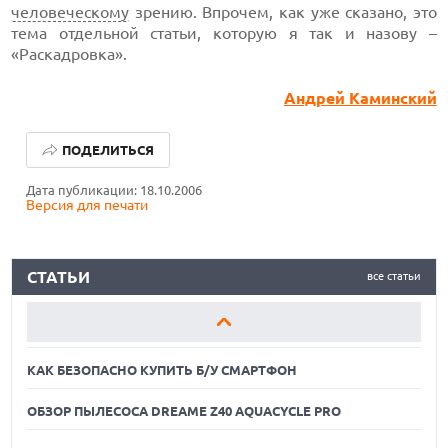
человеческому
зрению. Впрочем, как уже сказано, это
тема отдельной статьи, которую я так и назову –
«Раскадровка».
Андрей Каминский
КАК БЕЗОПАСНО КУПИТЬ Б/У СМАРТФОН
ПОДЕЛИТЬСЯ
ОБЗОР ПЫЛЕСОСА DREAME Z40 AQUACYCLE PRO
Дата публикации: 18.10.2006
Версия для печати
ОБЗОР МОНИТОРА MSI PRO MAX 271PHW E14
КАК БЕЗОПАСНО КУПИТЬ Б/У СМАРТФОН
СТАТЬИ
все статьи
ОБЗОР ПЫЛЕСОСА DREAME Z40 AQUACYCLE PRO
ОБЗОР МОНИТОРА MSI PRO MAX 271PHW E14
КАК БЕЗОПАСНО КУПИТЬ Б/У СМАРТФОН
ОБЗОР ПЫЛЕСОСА DREAME Z40 AQUACYCLE PRO