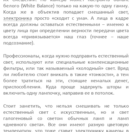
белого (White Balance) только на
какую-то
одну гамму.
Когда же в объектив попадает смешанный свет,
электроника
просто «сходит с ума». А лица в кадре
всегда должны оставаться естественными – именно к
цвету лица при определении верности передачи цвета
всегда «привязывается» наш глаз (точнее – наше
подсознание).
Профессионалы, когда нужно подправить естественный
свет, используют или специальные компенсационные
фильтры, или так называемый «холодный» свет. Вряд
ли любителю стоит вникать в такие «тонкости», а тем
более тратиться на эти, стоящие немалых денег,
приспособления. Куда проще задернуть шторы и
включить одну лампочку, направив ее в потолок.
Стоит заметить, что нельзя смешивать не только
естественный свет с искусственным, но и свет
галогеновый со светом обычных ламп и ламп
«дневного света». Все они имеют разную цветовую
температуру, что тоже ставит электронику камеры в