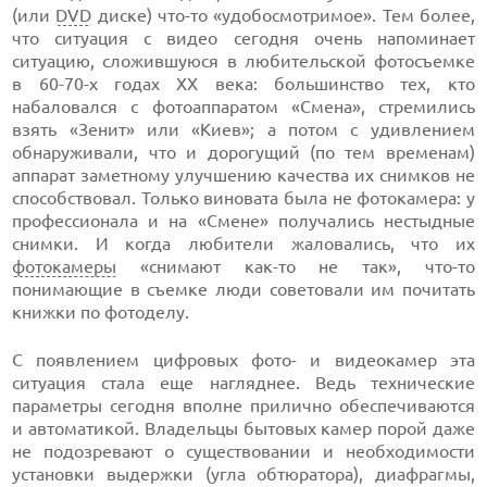
(или
DVD
диске)
что-то
«удобосмотримое». Тем более,
что ситуация с видео сегодня очень напоминает
ситуацию, сложившуюся в любительской фотосъемке
в
60-70-х
годах ХХ века: большинство тех, кто
набаловался с фотоаппаратом «Смена», стремились
взять «Зенит» или «Киев»; а потом с удивлением
обнаруживали, что и дорогущий (по тем временам)
аппарат заметному улучшению качества их снимков не
способствовал. Только виновата была не фотокамера: у
профессионала и на «Смене» получались нестыдные
снимки. И когда любители жаловались, что их
фотокамеры
«снимают
как-то
не так»,
что-то
понимающие в съемке люди советовали им почитать
книжки по фотоделу.
С появлением цифровых
фото-
и видеокамер эта
ситуация стала еще нагляднее. Ведь технические
параметры сегодня вполне прилично обеспечиваются
и автоматикой. Владельцы бытовых камер порой даже
не подозревают о существовании и необходимости
установки выдержки (угла обтюратора), диафрагмы,