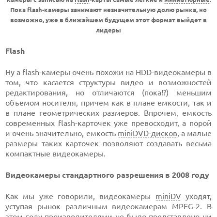
Пока flash-камеры занимают незначительную долю рынка, но
возможно, уже в ближайшем будущем этот формат выйдет в
лидеры
Flash
Ну а flash-камеры очень похожи на HDD-видеокамеры в
том, что касается структуры видео и возможностей
редактирования, но отличаются (пока!?) меньшим
объемом носителя, причем как в плане емкости, так и
в плане геометрических размеров. Впрочем, емкость
современных flash-карточек уже превосходит, а порой
и очень значительно, емкость
miniDVD-дисков
, а малые
размеры таких карточек позволяют создавать весьма
компактные видеокамеры.
Видеокамеры стандартного разрешения в 2008 году
Как мы уже говорили, видеокамеры
miniDV
уходят,
уступая рынок различным видеокамерам MPEG-2. В
этом году производителями не было представлено ни