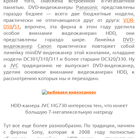
кроме того, снабжена встроенной 8-гигабайтной
памятью. DVD-видеокамеры
Panasonic
представлены
гораздо беднее — всего две бюджетные модели,
практически не отличающиеся друг от друга:
VDR-
D50
/
51
, впрочем, эта фирма в этом году уделила
особое внимание видеокамерам HDD, они
представлены гораздо шире. Линейка
DVD-
видеокамер
Canon
практически повторяет собой
линейку miniDV-видеокамер этой компании, младшие
модели DC301/310/311 и более старшие DC320/330. Ну
а
JVC
традиционно не выпускает DVD-видеокамер,
уделяя основное внимание видеокамерам HDD, к
рассмотрению которых мы и переходим.
HDD-камера JVC MG730 интересна тем, что имеет
большую 7-мегапиксельную матрицу
Тут все еще более разнообразно. По традиции, начнем
с фирмы Sony, которая в 2008 году полностью