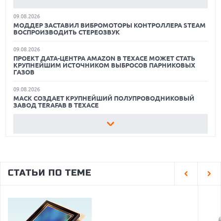
ЛУЧШИЕ ВИДЕОРЕГИСТРАТОРЫ В 2026 ГОДУ
09.08.2026
12 БЕСПЛАТНЫХ ПРИЛОЖЕНИЙ, ЧТОБЫ ПОДТЯНУТЬ
МОДДЕР ЗАСТАВИЛ ВИБРОМОТОРЫ КОНТРОЛЛЕРА STEAM
ЗНАНИЯ
ВОСПРОИЗВОДИТЬ СТЕРЕОЗВУК
09.08.2026
ЛУЧШИЕ АВТОНОМНЫЕ ГАЗОНОКОСИЛКИ В 2026 ГОДУ
ПРОЕКТ ДАТА-ЦЕНТРА AMAZON В ТЕХАСЕ МОЖЕТ СТАТЬ
КРУПНЕЙШИМ ИСТОЧНИКОМ ВЫБРОСОВ ПАРНИКОВЫХ
ГАЗОВ
ЛУЧШИЕ ВИДЕОРЕГИСТРАТОРЫ В 2026 ГОДУ
09.08.2026
МАСК СОЗДАЕТ КРУПНЕЙШИЙ ПОЛУПРОВОДНИКОВЫЙ
ЗАВОД TERAFAB В ТЕХАСЕ
09.08.2026
AMAZON ОБОШЛА ОБЩЕСТВЕННОЕ ГОЛОСОВАНИЕ ПРИ
СТРОИТЕЛЬСТВЕ ЦОД В ГИЛРОЕ
09.08.2026
ВЛАДЕЛЕЦ ОРИГИНАЛЬНОЙ МАСКИ INTEL 8080 ИЩЕТ
СТАТЬИ ПО ТЕМЕ
РЕСТАВРАТОРА ДЛЯ СОХРАНЕНИЯ ИСТОРИЧЕСКОГО
АРТЕФАКТА
09.08.2026
SAMSUNG РАСШИРЯЕТ ПОДДЕРЖКУ ONE UI 9 ДЛЯ СТАРЫХ
МОДЕЛЕЙ GALAXY WATCH