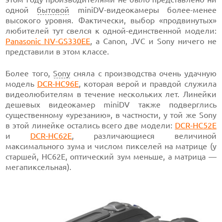
одной
бытовой
miniDV-видеокамеры более-менее
высокого уровня. Фактически, выбор «продвинутых»
любителей тут свелся к одной-единственной модели:
Panasonic NV-GS330EE
, а Canon, JVC и Sony ничего не
представили в этом классе.
Более того,
Sony
сняла с производства очень удачную
модель
DCR-HC96E
, которая верой и правдой служила
видеолюбителям в течение нескольких лет. Линейки
дешевых видеокамер miniDV также подверглись
существенному «урезанию», в частности, у той же Sony
в этой линейке остались всего две модели:
DCR-HC52E
и
DCR-HC62E
, различающиеся величиной
максимального зума и числом пикселей на матрице (у
старшей, HC62E, оптический зум меньше, а матрица —
мегапиксельная).