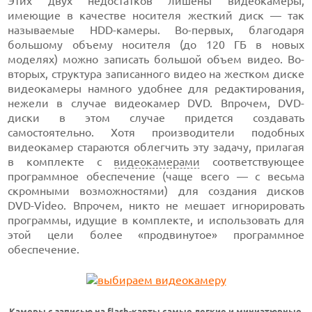
Этих двух недостатков лишены видеокамеры,
имеющие в качестве носителя жесткий диск — так
называемые HDD-камеры. Во-первых, благодаря
большому объему носителя (до 120 ГБ в новых
моделях) можно записать большой объем видео. Во-
вторых, структура записанного видео на жестком диске
видеокамеры намного удобнее для редактирования,
нежели в случае видеокамер DVD. Впрочем, DVD-
диски в этом случае придется создавать
самостоятельно. Хотя производители подобных
видеокамер стараются облегчить эту задачу, прилагая
в комплекте с
видеокамерами
соответствующее
программное обеспечение (чаще всего — с весьма
скромными возможностями) для создания дисков
DVD-Video. Впрочем, никто не мешает игнорировать
программы, идущие в комплекте, и использовать для
этой цели более «продвинутое» программное
обеспечение.
Камеры с записью на
flash
-карты самые легкие и
миниатюрные
.