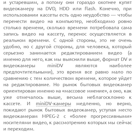
и устаревшим, а потому они гораздо охотнее купят
видеокамеру на DVD, HDD или flash. Конечно, при
использовании кассеты есть одно неудобство — чтобы
перенести видео на компьютер, необходимо ровно
столько времени, сколько времени потребовала сама
запись видео на кассету, перенос осуществляется в
реальном времени. С одной стороны, это не очень
удобно, но с другой стороны, для человека, который
серьезно занимается редактированием видео (а
именно для него, как мы выяснили выше, формат DV и
видеокамеры miniDV являются наиболее
предпочтительными), это время все равно мало по
сравнению с тем количеством времени, которое уйдет
на редактирование. Но рынок бытовых видеокамер
ориентирован именно на «массовое мнение», а оно, как
уже отмечалось выше, весьма неблагосклонно к
кассете. И
miniDV-камеры
медленно, но верно,
покидают рынок бытовых видеокамер, уступая место
видеокамерам MPEG-2 с «более прогрессивными»
носителями видео, к рассмотрению которых мы сейчас
и переходим.