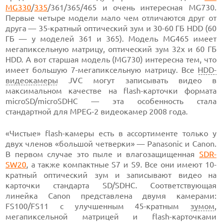
MG330
/
335
/361/365/465 и очень интересная MG730.
Первые четыре модели мало чем отличаются друг от
друга — 35-кратный оптический зум и 30-60 ГБ HDD (60
ГБ — у моделей 361 и 365). Модель MG465 имеет
мегапиксельную матрицу, оптический зум 32х и 60 ГБ
HDD. А вот старшая модель (MG730) интересна тем, что
имеет большую 7-мегапиксельную матрицу. Все
HDD-
видеокамеры
JVC могут записывать видео в
максимальном качестве на flash-карточки формата
microSD/microSDHC — эта особенность стала
стандартной для MPEG-2 видеокамер 2008 года.
«Чистые» flash-камеры есть в ассортименте только у
двух членов «большой четверки» — Panasonic и Canon.
В первом случае это пыле и влагозащищенная
SDR-
SW20
, а также компактные S7 и S9. Все они имеют 10-
кратный оптический зум и записывают видео на
карточки стандарта SD/SDHC. Соответствующая
линейка Canon представлена двумя камерами:
FS100/FS11 с улучшенным 45-кратным
зумом
,
мегапиксельной матрицей и flash-карточками