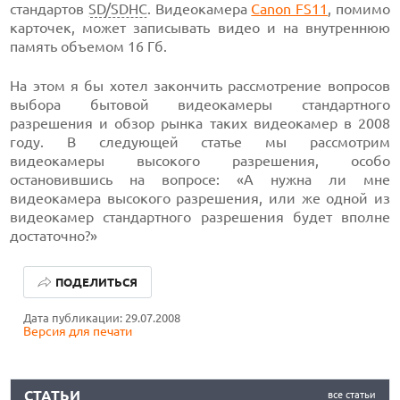
стандартов
SD/SDHC
. Видеокамера
Canon FS11
, помимо
карточек, может записывать видео и на внутреннюю
память объемом 16 Гб.
На этом я бы хотел закончить рассмотрение вопросов
выбора бытовой видеокамеры стандартного
разрешения и обзор рынка таких видеокамер в 2008
году. В следующей статье мы рассмотрим
видеокамеры высокого разрешения, особо
остановившись на вопросе: «А нужна ли мне
видеокамера высокого разрешения, или же одной из
видеокамер стандартного разрешения будет вполне
достаточно?»
12 БЕСПЛАТНЫХ ПРИЛОЖЕНИЙ, ЧТОБЫ ПОДТЯНУТЬ
ЗНАНИЯ
ПОДЕЛИТЬСЯ
ЛУЧШИЕ АВТОНОМНЫЕ ГАЗОНОКОСИЛКИ В 2026 ГОДУ
Дата публикации: 29.07.2008
ЛУЧШИЕ ВИДЕОРЕГИСТРАТОРЫ В 2026 ГОДУ
Версия для печати
12 БЕСПЛАТНЫХ ПРИЛОЖЕНИЙ, ЧТОБЫ ПОДТЯНУТЬ
ЗНАНИЯ
СТАТЬИ
все статьи