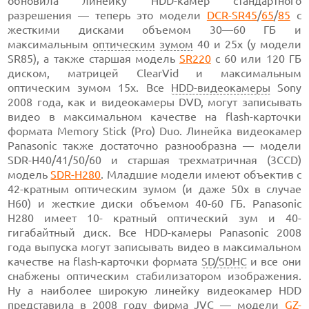
обновила линейку HDD-камер стандартного
разрешения — теперь это модели
DCR-SR45
/
65
/
85
с
жесткими дисками объемом 30—60 ГБ и
максимальным
оптическим
зумом
40 и 25х (у модели
SR85), а также старшая модель
SR220
с 60 или 120 ГБ
диском, матрицей ClearVid и максимальным
оптическим зумом 15х. Все
HDD-видеокамеры
Sony
2008 года, как и видеокамеры DVD, могут записывать
видео в максимальном качестве на flash-карточки
формата Memory Stick (Pro) Duo. Линейка видеокамер
Panasonic также достаточно разнообразна — модели
SDR-H40/41/50/60 и старшая трехматричная (3CCD)
модель
SDR-H280
. Младшие модели имеют объектив с
42-кратным оптическим зумом (и даже 50х в случае
H60) и жесткие диски объемом 40-60 ГБ. Panasonic
H280 имеет 10- кратный оптический зум и 40-
гигабайтный диск. Все HDD-камеры Panasonic 2008
года выпуска могут записывать видео в максимальном
качестве на flash-карточки формата
SD/SDHC
и все они
снабжены оптическим стабилизатором изображения.
Ну а наиболее широкую линейку видеокамер HDD
представила в 2008 году фирма JVC — модели
GZ-