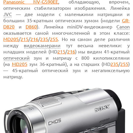
Panasonic NV-GS90EE
, обладающую, впрочем,
оптическим стабилизатором изображения. Линейка
JVC
— две модели с маленькими матрицами и
большим 35-кратным оптическим зумом (модели
GR-
D820
и
D860
). Линейка miniDV-видеокамер
Canon
оказывается самой многочисленной в этом классе:
MD205
/
215
/
216
/
235
/
255
. Но на самом деле различия
между
видеокамерами
тут весьма невелики: у
младших моделей (MD
215
/
216
) мы видим 41-кратный
оптический
зум и матрицу с 800 килопикселями
(на
MD205
зум 36-кратный), а на старших (MD
235
/
255
)
— 45-кратный оптический зум и мегапиксельную
матрицу.