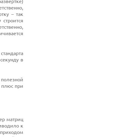
развертке)
ХАКЕР ПРИЗНАЛ ВИНУ ВО ВЗЛОМЕ
SNOWFLAKE И КРАЖЕ ДАННЫХ
етственно,
МИЛЛИОНОВ ПОЛЬЗОВАТЕЛЕЙ
тку – так
 строится
07.08.2026
тственно,
ЭЛЕКТРИЧЕСКИЙ ПИКАП FORD FATHOM
ВРЯД ЛИ ПОВТОРИТ УСПЕХ
ичивается
ЛЕГЕНДАРНЫХ МОДЕЛЕЙ КОМПАНИИ
 стандарта
 секунду в
 полезной
 плюс при
ер матриц
риводило к
 приходом