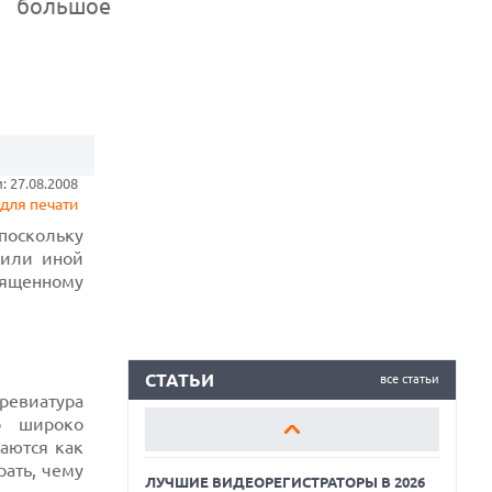
и большое
ЛУЧШИЕ ВИДЕОРЕГИСТРАТОРЫ В 2026
ГОДУ
КАК БЕЗОПАСНО КУПИТЬ Б/У
 27.08.2008
СМАРТФОН
для печати
 поскольку
ОБЗОР ПЫЛЕСОСА DREAME Z40
 или иной
AQUACYCLE PRO
вященному
ЛУЧШИЕ ВИДЕОРЕГИСТРАТОРЫ В 2026
ГОДУ
КАК БЕЗОПАСНО КУПИТЬ Б/У
СМАРТФОН
СТАТЬИ
все статьи
ревиатура
о широко
ОБЗОР ПЫЛЕСОСА DREAME Z40
AQUACYCLE PRO
аются как
рать, чему
ЛУЧШИЕ ВИДЕОРЕГИСТРАТОРЫ В 2026