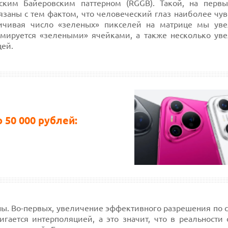
ским Байеровским паттерном (RGGB). Такой, на первы
язаны с тем фактом, что человеческий глаз наиболее чу
личивая число «зеленых» пикселей на матрице мы ув
рмируется «зелеными» ячейками, а также несколько ув
щей.
50 000 рублей:
ны. Во-первых, увеличение эффективного разрешения по 
гается интерполяцией, а это значит, что в реальности 