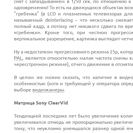
снят с запаздыванием в 1/50 сек. по отношению к 
одновременно! То есть на движущихся объектах возн
"гребенка" (в LCD и плазменных телевизорах для
называемый deinterlacing – что несколько снижае
полный кадр, а потому нет никакого сдвига по в
«гребенки». Кроме того, при честном прогрес
вертикальное разрешение, картинка выглядит четче
Ну а недостатком прогрессивного режима 25p, кото
PAL
, является относительно малая частота смены к
чересстрочном режиме), отчего движение в отснято
В целом же можно сказать, что наличие в видео
особенностью (хотя и требующей у оператора опре
выборе
видеокамеры
.
Матрица Sony ClearVid
Тенденцией последних лет было увеличение колич
увеличивался отнюдь не пропорционально увеличен
тому, что неуклонно уменьшался размер одной яче