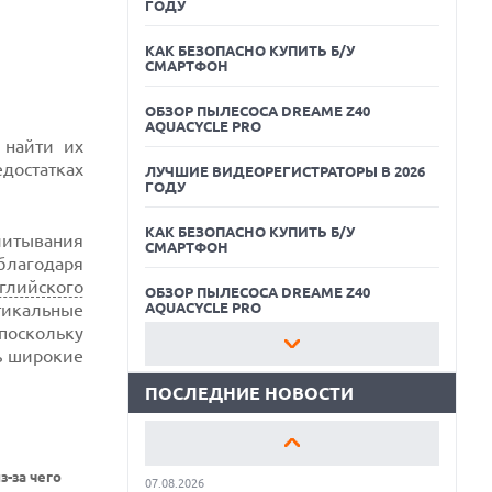
ГОДУ
КАК БЕЗОПАСНО КУПИТЬ Б/У
СМАРТФОН
ОБЗОР ПЫЛЕСОСА DREAME Z40
AQUACYCLE PRO
 найти их
едостатках
ЛУЧШИЕ ВИДЕОРЕГИСТРАТОРЫ В 2026
ГОДУ
07.08.2026
КАК БЕЗОПАСНО КУПИТЬ Б/У
XENIUM ВЫПУСТИЛА КНОПОЧНЫЕ
читывания
СМАРТФОН
СМАРТФОНЫ С ПОДДЕРЖКОЙ СЕТЕЙ 4G
благодаря
И ТЕХНОЛОГИЕЙ VOLTE
глийского
ОБЗОР ПЫЛЕСОСА DREAME Z40
07.08.2026
тикальные
AQUACYCLE PRO
ПРЕДСТАВЛЕНЫ НАУШНИКИ JBL С
поскольку
СЕНСОРНЫМ ЭКРАНОМ НА КЕЙСЕ ДЛЯ
ЛУЧШИЕ ВИДЕОРЕГИСТРАТОРЫ В 2026
ь широкие
УПРАВЛЕНИЯ МУЗЫКОЙ
ГОДУ
ПОСЛЕДНИЕ НОВОСТИ
07.08.2026
КАК БЕЗОПАСНО КУПИТЬ Б/У
GOOGLE ПЕРЕИМЕНОВЫВАЕТ
СМАРТФОН
ФУНКЦИЮ ПОДСВЕТКИ КАМЕРЫ В
СМАРТФОНАХ PIXEL 11 PRO
ОБЗОР ПЫЛЕСОСА DREAME Z40
-за чего
07.08.2026
AQUACYCLE PRO