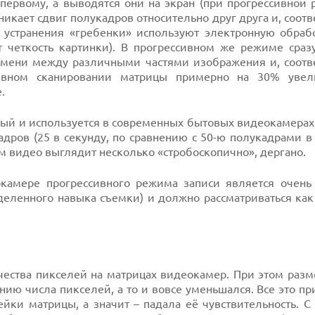
первому, а выводятся они на экран (при прогрессивной 
икает сдвиг полукадров относительно друг друга и, соотв
 устранения «гребенки» используют электронную обрабо
т четкость картинки). В прогрессивном же режиме сразу
ремени между различными частями изображения и, соотве
сивном сканировании матрицы примерно на 30% увел
.
рый и используется в современных бытовых видеокамерах
адров (25 в секунду, по сравнению с 50-ю полукадрами в
м видео выглядит несколько «стробоскопично», дергано.
камере прогрессивного режима записи является очень
деленного навыка съемки) и должно рассматриваться как
ества пикселей на матрицах видеокамер. При этом разм
ию числа пикселей, а то и вовсе уменьшался. Все это п
йки матрицы, а значит – падала её чувствительность. C