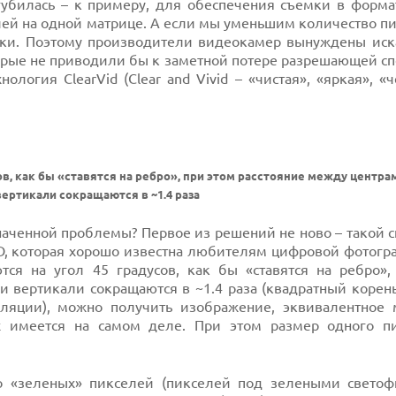
убилась – к примеру, для обеспечения съемки в формат
ей на одной матрице. А если мы уменьшим количество пи
инки. Поэтому производители видеокамер вынуждены иск
орые не приводили бы к заметной потере разрешающей сп
логия ClearVid (Clear and Vivid – «чистая», «яркая», «ч
ов, как бы «ставятся на ребро», при этом расстояние между центра
вертикали сокращаются в ~1.4 раза
аченной проблемы? Первое из решений не ново – такой с
D, которая хорошо известна любителям цифровой фотогра
тся на угол 45 градусов, как бы «ставятся на ребро»,
 вертикали сокращаются в ~1.4 раза (квадратный корень
ляции), можно получить изображение, эквивалентное 
х имеется на самом деле. При этом размер одного п
о «зеленых» пикселей (пикселей под зелеными светоф