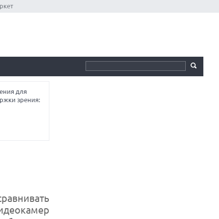
ркет
ения для
ржки зрения:
сравнивать
видеокамер