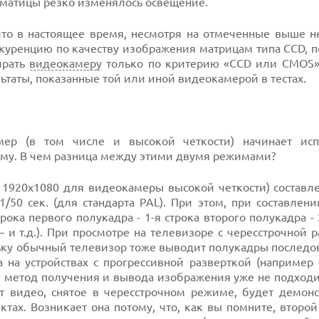
я матицы резко изменялось освещение.
что в настоящее время, несмотря на отмеченные выше не
куренцию по качеству изображения матрицам типа CCD, п
ирать
видеокамеру
только по критерию «CCD или CMOS
ьтаты, показанные той или иной видеокамерой в тестах.
ер (в том числе и высокой четкости) начинает исп
ому. В чем разница между этими двумя режимами?
 1920х1080 для видеокамеры высокой четкости) составле
/50 сек. (для стандарта PAL). При этом, при составлен
ока первого полукадра - 1-я строка второго полукадра - 
– и т.д.). При просмотре на телевизоре с чересстрочной 
льку обычный телевизор тоже выводит полукадры последо
 на устройствах с прогрессивной разверткой (например 
 метод получения и вывода изображения уже не подходит
ит видео, снятое в чересстрочном режиме, будет демонс
тах. Возникает она потому, что, как вы помните, второ