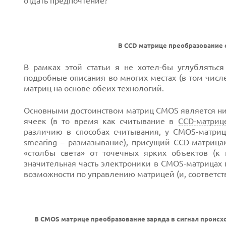
отдать предпочтение?
В CCD матрице преобразование 
В рамках этой статьи я не хотел-бы углублять
подробные описания во многих местах (в том числе 
матриц на основе обеих технологий.
Основными достоинством матриц CMOS является ни
ячеек (в то время как считывание в
CCD-матриц
различию в способах считывания, у CMOS-матриц
smearing – размазывание), присущий CCD-матриц
Next
«столбы света» от точечных ярких объектов (к 
значительная часть электроники в CMOS-матрицах 
возможности по управлению матрицей (и, соответст
Prev
В CMOS матрице преобразование заряда в сигнал происхо