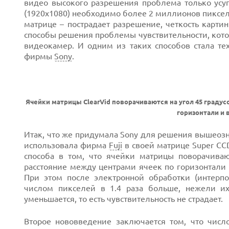
видео высокого разрешения проблема только усуг
(1920x1080) необходимо более 2 миллионов пиксел
матрице – пострадает разрешение, четкость карт
способы решения проблемы чувствительности, кот
видеокамер. И одним из таких способов стала техно
фирмы
Sony
.
Ячейки матрицы ClearVid поворачиваются на угол 45 градус
горизонтали и 
Итак, что же придумала Sony для решения вышеозн
использовала фирма
Fuji
в своей матрице Super CC
способа в том, что ячейки матрицы поворачиваю
расстояние между центрами ячеек по горизонтали и
При этом после электронной обработки (интерпо
числом пикселей в 1.4 раза больше, нежели и
уменьшается, то есть чувствительность не страдает.
Второе нововведение заключается том, что числ