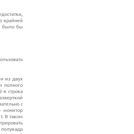
07.08.2026
достатки,
УТОЧНЕНЫ РАЗМЕРЫ ЭКРАНОВ
ЮБИЛЕЙНЫХ СМАРТФОНОВ APPLE
о крайней
IPHONE 20
» было бы
07.08.2026
XENIUM ВЫПУСТИЛА КНОПОЧНЫЕ
СМАРТФОНЫ С ПОДДЕРЖКОЙ СЕТЕЙ 4G
И ТЕХНОЛОГИЕЙ VOLTE
07.08.2026
ользовать
ПРЕДСТАВЛЕНЫ НАУШНИКИ JBL С
СЕНСОРНЫМ ЭКРАНОМ НА КЕЙСЕ ДЛЯ
УПРАВЛЕНИЯ МУЗЫКОЙ
н из двух
07.08.2026
ии полного
GOOGLE ПЕРЕИМЕНОВЫВАЕТ
2-я строка
ФУНКЦИЮ ПОДСВЕТКИ КАМЕРЫ В
СМАРТФОНАХ PIXEL 11 PRO
разверткой
вательно с
07.08.2026
- монитор
HUAWEI ПРЕДСТАВИЛА УЛЬТРАЛЕГКИЙ
НОУТБУК MATEBOOK PRO S С OLED-
. В таком
ЭКРАНОМ
трировать
й полукадр
07.08.2026