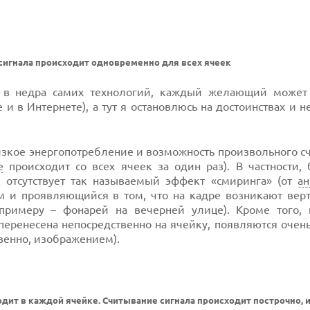
сигнала происходит одновременно для всех ячеек
ся в недра самих технологий, каждый желающий может
и в Интернете), а тут я остановлюсь на достоинствах и н
зкое энергопотребление и возможность произвольного с
е
происходит со всех ячеек за один раз). В частности, 
 отсутствует так называемый эффект «смиринга» (от
ан
ам и проявляющийся в том, что на кадре возникают вер
примеру – фонарей на вечерней улице). Кроме того, 
перенесена непосредственно на ячейку, появляются очен
венно, изображением).
дит в каждой ячейке. Считывание сигнала происходит построчно, из