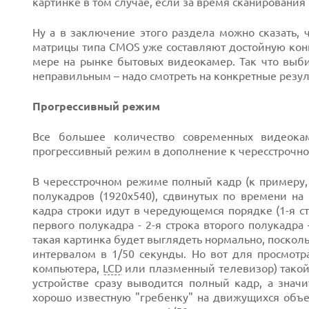
картинке в том случае, если за время сканировани
Ну а в заключение этого раздела можно сказать, 
матрицы типа CMOS уже составляют достойную кон
мере на рынке бытовых видеокамер. Так что выб
неправильным – надо смотреть на конкретные резул
Прогрессивный режим
Все большее количество современных видеокам
прогрессивный режим в дополнение к чересстрочн
В чересстрочном режиме полный кадр (к примеру,
полукадров (1920х540), сдвинутых по времени на 1
кадра строки идут в чередующемся порядке (1-я стр
первого полукадра - 2-я строка второго полукадра 
такая картинка будет выглядеть нормально, поско
интервалом в 1/50 секунды. Но вот для просмотра
компьютера,
LCD
или плазменный телевизор) такой
устройстве сразу выводится полный кадр, а знач
хорошо известную "гребенку" на движущихся объек