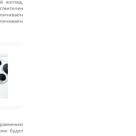
й взгляд,
вствителен
еличиваем
еличиваем
сравнению
оно будет