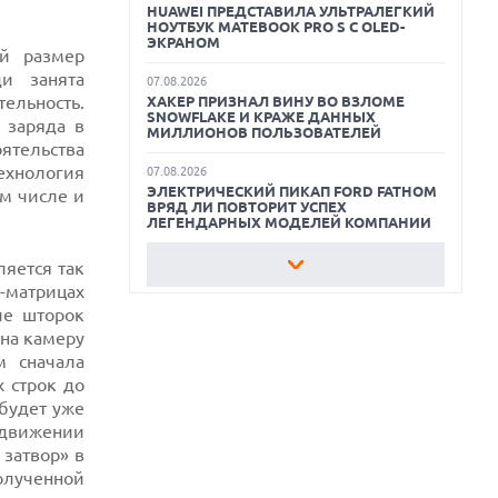
HUAWEI ПРЕДСТАВИЛА УЛЬТРАЛЕГКИЙ
НОУТБУК MATEBOOK PRO S С OLED-
ЛУЧШИЕ ВИДЕОРЕГИСТРАТОРЫ В 2026
ЭКРАНОМ
ый размер
ГОДУ
ди занята
07.08.2026
ельность.
ХАКЕР ПРИЗНАЛ ВИНУ ВО ВЗЛОМЕ
КАК БЕЗОПАСНО КУПИТЬ Б/У
SNOWFLAKE И КРАЖЕ ДАННЫХ
СМАРТФОН
 заряда в
МИЛЛИОНОВ ПОЛЬЗОВАТЕЛЕЙ
ятельства
ОБЗОР ПЫЛЕСОСА DREAME Z40
ехнология
07.08.2026
AQUACYCLE PRO
ЭЛЕКТРИЧЕСКИЙ ПИКАП FORD FATHOM
ом числе и
ВРЯД ЛИ ПОВТОРИТ УСПЕХ
ЛЕГЕНДАРНЫХ МОДЕЛЕЙ КОМПАНИИ
07.08.2026
яется так
OPENAI УБРАЛА ОГРАНИЧЕНИЯ НА
-матрицах
ТЕКСТОВЫЕ ЧАТЫ ДЛЯ ВСЕХ
ие шторок
ПОЛЬЗОВАТЕЛЕЙ CHATGPT
 на камеру
07.08.2026
м сначала
HONOR ПРЕДСТАВИТ ФЛАГМАНЫ WIN 2
 строк до
С ОГРОМНОЙ БАТАРЕЕЙ И
ВСТРОЕННЫМ ВЕНТИЛЯТОРОМ
будет уже
 движении
07.08.2026
 затвор» в
ГЛОБАЛЬНЫЙ СПАД РЫНКА
олученной
ПЛАНШЕТОВ В 2026 ГОДУ И
НЕОЖИДАННЫЙ РОСТ LENOVO