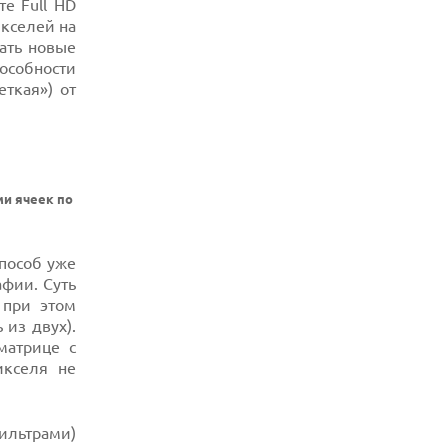
е Full HD
кселей на
ать новые
особности
еткая») от
ми ячеек по
пособ уже
фии. Суть
 при этом
 из двух).
матрице с
икселя не
ильтрами)