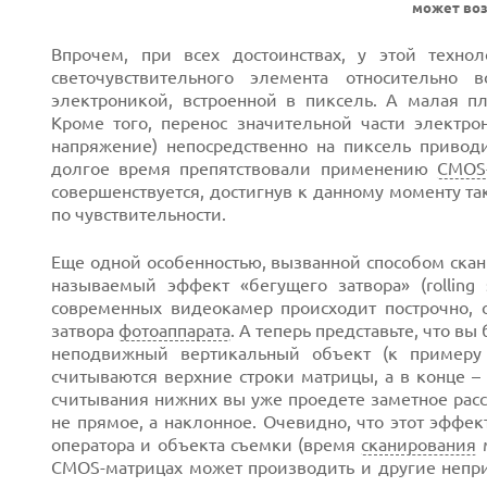
может возн
Впрочем, при всех достоинствах, у этой техно
светочувствительного элемента относительно
электроникой, встроенной в пиксель. А малая пл
Кроме того, перенос значительной части электро
напряжение) непосредственно на пиксель привод
долгое время препятствовали применению
CMOS
совершенствуется, достигнув к данному моменту та
по чувствительности.
Next
Еще одной особенностью, вызванной способом ска
называемый эффект «бегущего затвора» (rolling
современных видеокамер происходит построчно, 
затвора
фотоаппарата
. А теперь представьте, что в
неподвижный вертикальный объект (к примеру
считываются верхние строки матрицы, а в конце –
считывания нижних вы уже проедете заметное расс
не прямое, а наклонное. Очевидно, что этот эффе
оператора и объекта съемки (время
сканирования
м
CMOS-матрицах может производить и другие непр