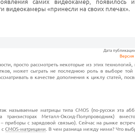
появления самих видеокамер, появилось 
ти видеокамеры «принесли на своих плечах».
Дата публикации:
Версия 
ности, просто рассмотреть некоторые из этих технологий,
татков, может сыграть не последнюю роль в выборе той
ссматривать в качестве дополнения к циклу статей, пос
так называемые матрицы типа CMOS (по-русски эта абб
транзисторах Металл-Оксид-Полупроводник) вмест
– приборы с зарядовой связью). Сейчас на рынке встреч
 с
CMOS-матрицами
. В чем разница между ними? Что выб