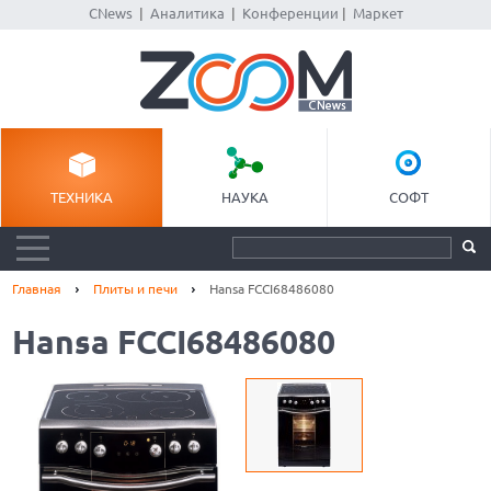
CNews
|
Аналитика
|
Конференции
|
Маркет
ТЕХНИКА
НАУКА
СОФТ
Главная
Плиты и печи
Hansa FCCI68486080
Hansa FCCI68486080