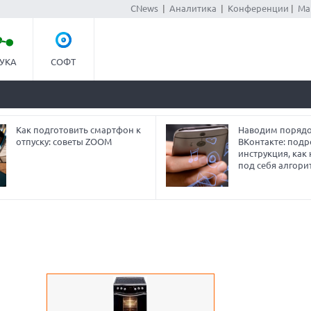
CNews
|
Аналитика
|
Конференции
|
Ма
УКА
СОФТ
Как подготовить смартфон к
Наводим порядо
отпуску: советы ZOOM
ВКонтакте: под
инструкция, как
под себя алгори