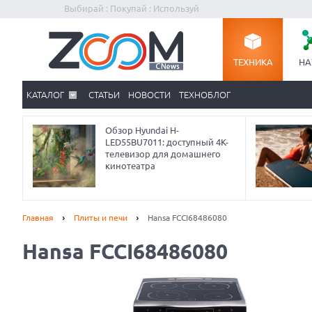
Выбирай : Покупай : Используй
ТЕХНИКА
НА
КАТАЛОГ
СТАТЬИ
НОВОСТИ
ТЕХНОБЛОГ
Обзор Hyundai H-
LED55BU7011: доступный 4K-
телевизор для домашнего
кинотеатра
Главная
Плиты и печи
Hansa FCCI68486080
Hansa FCCI68486080