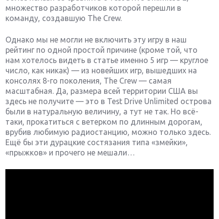
множество разработчиков которой перешли в
команду, создавшую The Crew.
Однако мы не могли не включить эту игру в наш
рейтинг по одной простой причине (кроме той, что
нам хотелось видеть в статье именно 5 игр — круглое
число, как никак) — из новейших игр, вышедших на
консолях 8-го поколения, The Crew — самая
масштабная. Да, размера всей территории США вы
здесь не получите — это в Test Drive Unlimited острова
были в натуральную величину, а тут не так. Но всё-
таки, прокатиться с ветерком по длинным дорогам,
врубив любимую радиостанцию, можно только здесь.
Ещё бы эти дурацкие состязания типа «змейки»,
«прыжков» и прочего не мешали…