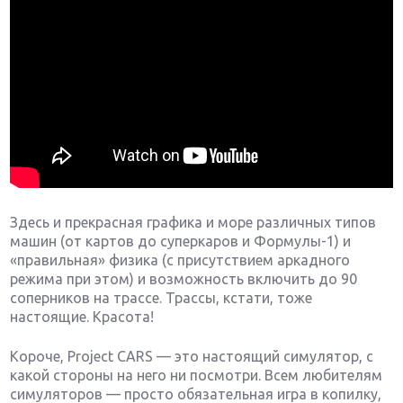
Здесь и прекрасная графика и море различных типов
машин (от картов до суперкаров и Формулы-1) и
«правильная» физика (с присутствием аркадного
режима при этом) и возможность включить до 90
соперников на трассе. Трассы, кстати, тоже
настоящие. Красота!
Короче, Project CARS — это настоящий симулятор, с
какой стороны на него ни посмотри. Всем любителям
симуляторов — просто обязательная игра в копилку,