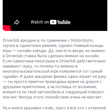
Driveclub аркадна и, по сравнению с Motorstorm,
скучна в одиночном режиме, однако главный козырь
игры — онлайн-заезды. Да, они есть везде, но именно
в Driveclub ставка была сделана именно на онлайн.
Если одиночные покатушки в Driveclub действительно
навевают скуку, то почему-то именно в
многопользовательской игре появляется тот самый
«драйв». И даже аркадная физика здесь играет на руку
— ты просто приятно проводишь время на дороге с
друзьями-приятелями, а не потеешь от волнения,
впишется ли твой автомобиль в следующий поворот
или нет. Иногда этого спокойствия очень не хватает.
Ну и много красивых тачек, трасс и всё это с отличной