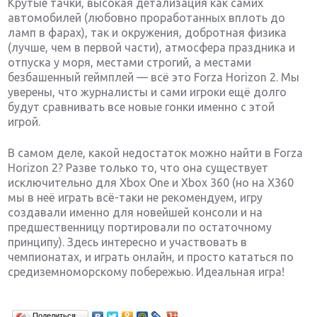
Крутые тачки, высокая детализация как самих
автомобилей (любовно проработанных вплоть до
ламп в фарах), так и окружения, добротная физика
(лучше, чем в первой части), атмосфера праздника и
отпуска у моря, местами строгий, а местами
безбашенный геймплей — всё это Forza Horizon 2. Мы
уверены, что журналисты и сами игроки ещё долго
будут сравнивать все новые гонки именно с этой
игрой.
В самом деле, какой недостаток можно найти в Forza
Horizon 2? Разве только то, что она существует
исключительно для Xbox One и Xbox 360 (но на X360
мы в неё играть всё-таки не рекомендуем, игру
создавали именно для новейшей консоли и на
предшественницу портировали по остаточному
принципу). Здесь интересно и участвовать в
чемпионатах, и играть онлайн, и просто кататься по
средиземноморскому побережью. Идеальная игра!
Крупнейшие релизы мая: Nintendo, Microsoft и
Поделиться…