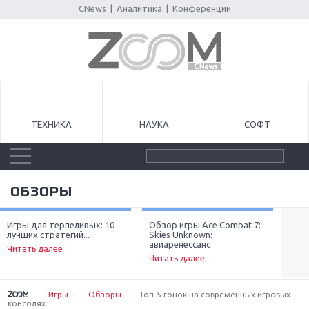
CNews
|
Аналитика
|
Конференции
ТЕХНИКА
НАУКА
СОФТ
ОБЗОРЫ
Игры для терпеливых: 10
Обзор игры Ace Combat 7:
Луч
лучших стратегий...
Skies Unknown:
неп
Next
авиаренессанс
Читать далее
Чит
Читать далее
Игры
Обзоры
Топ-5 гонок на современных игровых
консолях