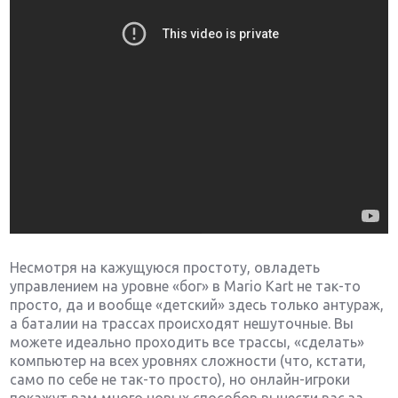
Несмотря на кажущуюся простоту, овладеть
управлением на уровне «бог» в Mario Kart не так-то
просто, да и вообще «детский» здесь только антураж,
а баталии на трассах происходят нешуточные. Вы
можете идеально проходить все трассы, «сделать»
компьютер на всех уровнях сложности (что, кстати,
само по себе не так-то просто), но онлайн-игроки