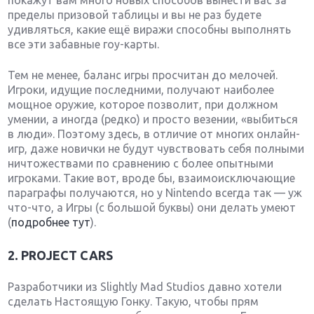
покажут вам много новых способов вынести вас за
пределы призовой таблицы и вы не раз будете
удивляться, какие ещё виражи способны выполнять
все эти забавные гоу-карты.
Тем не менее, баланс игры просчитан до мелочей.
Игроки, идущие последними, получают наиболее
мощное оружие, которое позволит, при должном
умении, а иногда (редко) и просто везении, «выбиться
в люди». Поэтому здесь, в отличие от многих онлайн-
игр, даже новички не будут чувствовать себя полными
ничтожествами по сравнению с более опытными
игроками. Такие вот, вроде бы, взаимоисключающие
параграфы получаются, но у Nintendo всегда так — уж
что-что, а Игры (с большой буквы) они делать умеют
(
подробнее тут
).
2. PROJECT CARS
Разработчики из Slightly Mad Studios давно хотели
сделать Настоящую Гонку. Такую, чтобы прям