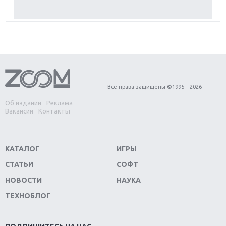
Обзор Red Dead Redemption 2: действительно
игра года?
Первый в России обзор игры Starlink: Battle For
Atlas
Обзор игры Forza Horizon 4: вершина эволюции
Все права защищены ©1995 – 2026
Об издании
Реклама
Две важных новинки для консолей: Spider-Man и
Вакансии
Контакты
Divinity Original Sin 2
Три крупных релиза для гибридной консоли
КАТАЛОГ
ИГРЫ
Switch
СТАТЬИ
СОФТ
Обзор игры The Crew 2: покорение Америки
НОВОСТИ
НАУКА
ТЕХНОБЛОГ
Важнейшие анонсы E3 2018