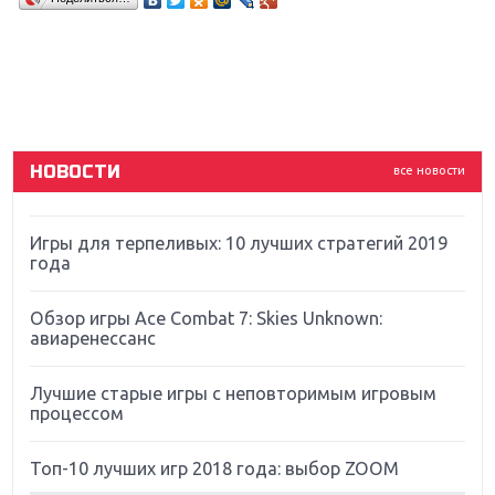
Sony
Новинки для Nintendo Switch: Labo, South Park и
ремастер Dark Souls
God Of War: тотальный перезапуск серии
НОВОСТИ
все новости
Far Cry 5: хвалить нельзя ругать
Игры для терпеливых: 10 лучших стратегий 2019
года
Обзор игры Ace Combat 7: Skies Unknown:
авиаренессанс
Лучшие старые игры с неповторимым игровым
процессом
Топ-10 лучших игр 2018 года: выбор ZOOM