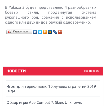
В Yakuza 3 будет представлено 4 разнообразных
боевых стиля, продвинутая система
рукопашного боя, сражения с использованием
одного или двух видов оружий одновременно.
Крупнейшие релизы мая: Nintendo, Microsoft и
Поделиться…
Sony
Новинки для Nintendo Switch: Labo, South Park и
ремастер Dark Souls
God Of War: тотальный перезапуск серии
НОВОСТИ
все новости
Far Cry 5: хвалить нельзя ругать
Игры для терпеливых: 10 лучших стратегий 2019
года
Обзор игры Ace Combat 7: Skies Unknown: