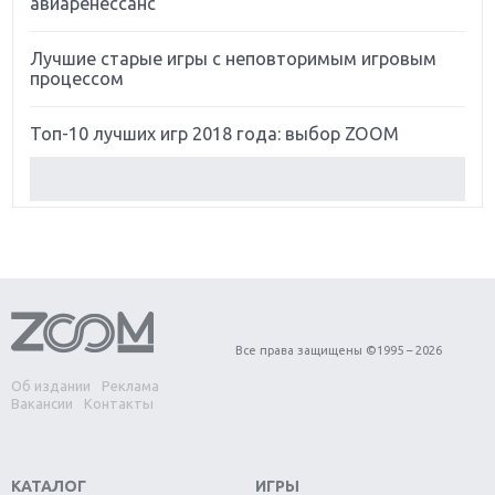
авиаренессанс
Лучшие старые игры с неповторимым игровым
процессом
Топ-10 лучших игр 2018 года: выбор ZOOM
Обзор Red Dead Redemption 2: действительно
игра года?
Первый в России обзор игры Starlink: Battle For
Atlas
Обзор игры Forza Horizon 4: вершина эволюции
Все права защищены ©1995 – 2026
Об издании
Реклама
Две важных новинки для консолей: Spider-Man и
Вакансии
Контакты
Divinity Original Sin 2
Три крупных релиза для гибридной консоли
КАТАЛОГ
ИГРЫ
Switch