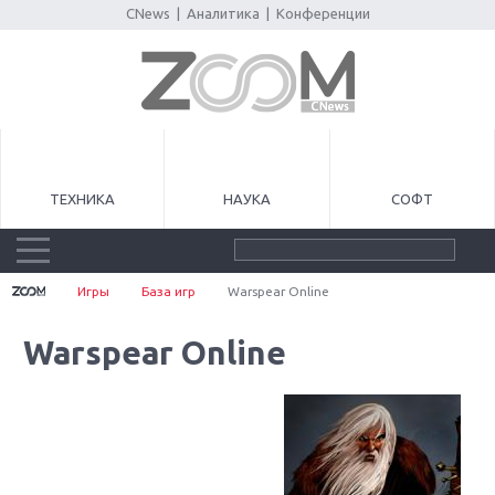
CNews
|
Аналитика
|
Конференции
ТЕХНИКА
НАУКА
СОФТ
Игры
База игр
Warspear Online
Warspear Online