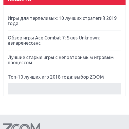
Far Cry 5: хвалить нельзя ругать
Игры для терпеливых: 10 лучших стратегий 2019
года
Обзор игры Ace Combat 7: Skies Unknown:
авиаренессанс
Лучшие старые игры с неповторимым игровым
процессом
Топ-10 лучших игр 2018 года: выбор ZOOM
Обзор Red Dead Redemption 2: действительно
игра года?
Первый в России обзор игры Starlink: Battle For
Atlas