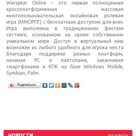
Warspear Online – это первая полноценная
кроссплатформенная массовая
многопользовательская онлайновая ролевая
игра (ММОРПГ) с бесплатным доступом для всех.
Игра выполнена в традиционном фэнтези
сеттинге, основанном на своем собственном
уникальном мире. Доступ в виртуальный мир
возможен из любого удобного для игрока места
благодаря поддержке разных платформ,
начиная PC и лаптопами, заканчивая
смартфонами и КПК на базе Windows Mobile,
Symbian, Palm.
Крупнейшие релизы мая: Nintendo, Microsoft и
Поделиться…
Sony
Новинки для Nintendo Switch: Labo, South Park и
ремастер Dark Souls
God Of War: тотальный перезапуск серии
НОВОСТИ
все новости