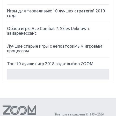
Игры для терпеливых: 10 лучших стратегий 2019
года
Обзор игры Ace Combat 7: Skies Unknown:
авиаренессанс
Лучшие старые игры с неповторимым игровым
процессом
Топ-10 лучших игр 2018 года: выбор ZOOM
Обзор Red Dead Redemption 2: действительно
игра года?
Первый в России обзор игры Starlink: Battle For
Atlas
Обзор игры Forza Horizon 4: вершина эволюции
Все права защищены ©1995 – 2026