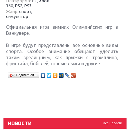
Платформа:
PC
,
Xbox
360
,
PS2
,
PS3
Жанр:
спорт
,
симулятор
Официальная игра зимних Олимпийских игр в
Ванкувере.
В игре будут представлены все основные виды
спорта. Особое внимание обещают уделить
таким зрелищным, как прыжки с трамплина,
фристайл, бобслей, горные лыжи и другие.
Крупнейшие релизы мая: Nintendo, Microsoft и
Поделиться…
Sony
Новинки для Nintendo Switch: Labo, South Park и
ремастер Dark Souls
God Of War: тотальный перезапуск серии
НОВОСТИ
все новости
Far Cry 5: хвалить нельзя ругать