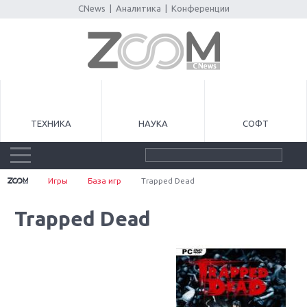
CNews
|
Аналитика
|
Конференции
ТЕХНИКА
НАУКА
СОФТ
Игры
База игр
Trapped Dead
Trapped Dead