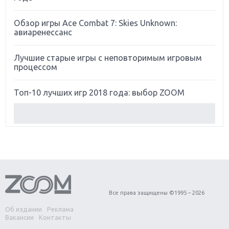
Обзор игры Ace Combat 7: Skies Unknown:
авиаренессанс
Лучшие старые игры с неповторимым игровым
процессом
Топ-10 лучших игр 2018 года: выбор ZOOM
Обзор Red Dead Redemption 2: действительно
игра года?
Первый в России обзор игры Starlink: Battle For
Atlas
Обзор игры Forza Horizon 4: вершина эволюции
Все права защищены ©1995 – 2026
Об издании
Реклама
Две важных новинки для консолей: Spider-Man и
Вакансии
Контакты
Divinity Original Sin 2