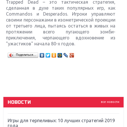
Trapped Dead – это тактическая стратегия,
сделанная в духе таких популярных игр, как
Commandos и Desperados. Игроки управляют
своими персонажами в изометрической проекции
от третьего лица, пытаясь остаться в живых на
протяжении всего пугающего зомби-
приключения, черпающего вдохновение из
"ужастиков" начала 80-х годов.
Крупнейшие релизы мая: Nintendo, Microsoft и
Поделиться…
Sony
Новинки для Nintendo Switch: Labo, South Park и
ремастер Dark Souls
God Of War: тотальный перезапуск серии
НОВОСТИ
все новости
Far Cry 5: хвалить нельзя ругать
Игры для терпеливых: 10 лучших стратегий 2019
года