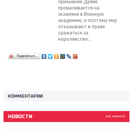
призывник Дрейк
проваливается на
экзамене в Военную
академию, и поэтому ему
отказывают в праве
сражаться за
королевство...
Поделиться…
Крупнейшие релизы мая: Nintendo, Microsoft и
Sony
Новинки для Nintendo Switch: Labo, South Park и
ремастер Dark Souls
КОММЕНТАРИИ
God Of War: тотальный перезапуск серии
НОВОСТИ
все новости
Far Cry 5: хвалить нельзя ругать