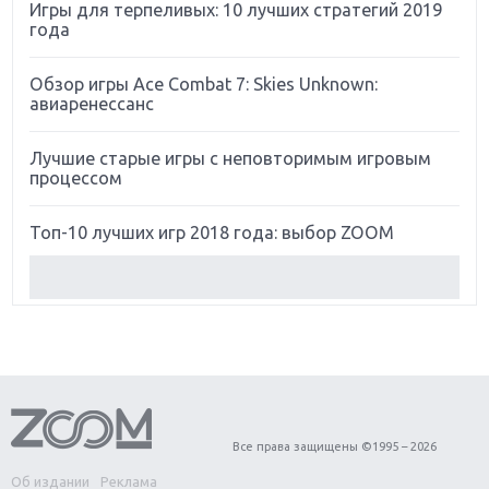
Игры для терпеливых: 10 лучших стратегий 2019
года
Обзор игры Ace Combat 7: Skies Unknown:
авиаренессанс
Лучшие старые игры с неповторимым игровым
процессом
Топ-10 лучших игр 2018 года: выбор ZOOM
Обзор Red Dead Redemption 2: действительно
игра года?
Первый в России обзор игры Starlink: Battle For
Atlas
Обзор игры Forza Horizon 4: вершина эволюции
Все права защищены ©1995 – 2026
Об издании
Реклама