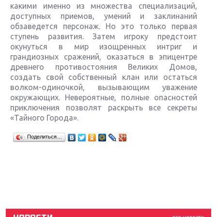
какими именно из множества специализаций,
доступных приемов, умений и заклинаний
обзаведется персонаж. Но это только первая
ступень развития. Затем игроку предстоит
окунуться в мир изощренных интриг и
грандиозных сражений, оказаться в эпицентре
древнего противостояния Великих Домов,
создать свой собственный клан или остаться
волком-одиночкой, вызывающим уважение
окружающих. Невероятные, полные опасностей
приключения позволят раскрыть все секреты
«Тайного Города».
Крупнейшие релизы мая: Nintendo, Microsoft и
Поделиться…
Sony
Новинки для Nintendo Switch: Labo, South Park и
ремастер Dark Souls
God Of War: тотальный перезапуск серии