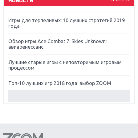
НОВОСТИ
все новости
Far Cry 5: хвалить нельзя ругать
Игры для терпеливых: 10 лучших стратегий 2019
года
Обзор игры Ace Combat 7: Skies Unknown:
авиаренессанс
Лучшие старые игры с неповторимым игровым
процессом
Топ-10 лучших игр 2018 года: выбор ZOOM
Обзор Red Dead Redemption 2: действительно
игра года?
Первый в России обзор игры Starlink: Battle For
Atlas