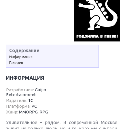
Содержание
Информация
Галерея
ИНФОРМАЦИЯ
Разработчик:
Gaijin
Entertainment
Издатель:
1С
Платформа:
PC
Жанр:
MMORPG
,
RPG
Удивительное – рядом. В современной Москве
живут не только люди, но и те, кого мы считали