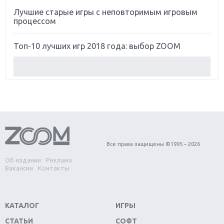
Лучшие старые игры с неповторимым игровым
процессом
Топ-10 лучших игр 2018 года: выбор ZOOM
Обзор Red Dead Redemption 2: действительно
игра года?
Первый в России обзор игры Starlink: Battle For
Atlas
Обзор игры Forza Horizon 4: вершина эволюции
Все права защищены ©1995 – 2026
Об издании
Реклама
Две важных новинки для консолей: Spider-Man и
Вакансии
Контакты
Divinity Original Sin 2
Три крупных релиза для гибридной консоли
КАТАЛОГ
ИГРЫ
Switch
СТАТЬИ
СОФТ