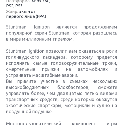
Платформа:
Xbox 360
,
PS2
,
PS3
Жанр:
экшн от
первого лица (FPA)
Stuntman: Ignition является продолжением
популярной серии Stuntman, которая разошлась
в мире миллионным тиражом.
Stuntman: Ignition позволит вам оказаться в роли
голливудского каскадера, которому придется
исполнять самые головокружительные трюки,
смертельные прыжки на автомобилях и
устраивать масштабные аварии.
Вы примите участие в съемках нескольких
высокобюджетных блокбастеров, сможете
управлять более, чем двадцатью пятью видами
транспортных средств, среди которых окажутся
экзотические спорткары, мотоциклы и судно на
воздушной подушке.
Многопользовательский компонент игры