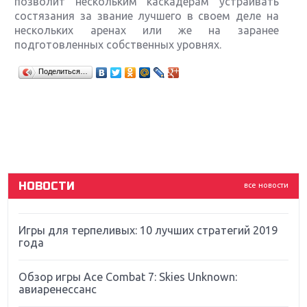
позволит нескольким каскадерам устраивать
состязания за звание лучшего в своем деле на
нескольких аренах или же на заранее
подготовленных собственных уровнях.
Крупнейшие релизы мая: Nintendo, Microsoft и
Поделиться…
Sony
Новинки для Nintendo Switch: Labo, South Park и
ремастер Dark Souls
God Of War: тотальный перезапуск серии
НОВОСТИ
все новости
Far Cry 5: хвалить нельзя ругать
Игры для терпеливых: 10 лучших стратегий 2019
года
Обзор игры Ace Combat 7: Skies Unknown:
авиаренессанс