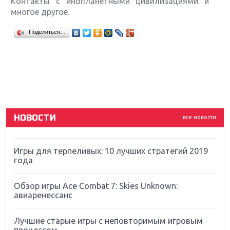
Контакты с инопланетными цивилизациями и
многое другое.
Крупнейшие релизы мая: Nintendo, Microsoft и
Поделиться…
Sony
Новинки для Nintendo Switch: Labo, South Park и
ремастер Dark Souls
God Of War: тотальный перезапуск серии
НОВОСТИ
все новости
Far Cry 5: хвалить нельзя ругать
Игры для терпеливых: 10 лучших стратегий 2019
года
Обзор игры Ace Combat 7: Skies Unknown:
авиаренессанс
Лучшие старые игры с неповторимым игровым