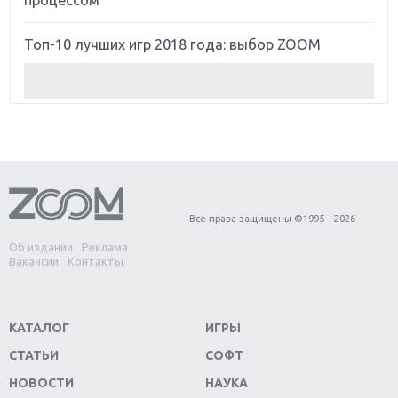
процессом
Топ-10 лучших игр 2018 года: выбор ZOOM
Обзор Red Dead Redemption 2: действительно
игра года?
Первый в России обзор игры Starlink: Battle For
Atlas
Обзор игры Forza Horizon 4: вершина эволюции
Все права защищены ©1995 – 2026
Об издании
Реклама
Две важных новинки для консолей: Spider-Man и
Вакансии
Контакты
Divinity Original Sin 2
Три крупных релиза для гибридной консоли
КАТАЛОГ
ИГРЫ
Switch
СТАТЬИ
СОФТ
Обзор игры The Crew 2: покорение Америки
НОВОСТИ
НАУКА