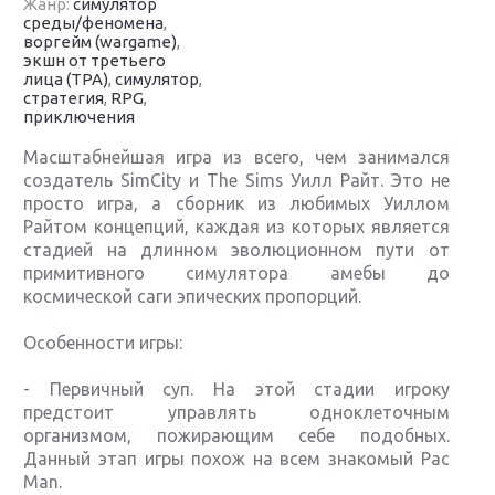
Жанр:
симулятор
среды/феномена
,
воргейм (wargame)
,
экшн от третьего
лица (TPA)
,
симулятор
,
стратегия
,
RPG
,
приключения
Масштабнейшая игра из всего, чем занимался
создатель SimCity и The Sims Уилл Райт. Это не
просто игра, а сборник из любимых Уиллом
Райтом концепций, каждая из которых является
стадией на длинном эволюционном пути от
примитивного симулятора амебы до
космической саги эпических пропорций.
Особенности игры:
- Первичный суп. На этой стадии игроку
предстоит управлять одноклеточным
организмом, пожирающим себе подобных.
Данный этап игры похож на всем знакомый Pac
Man.