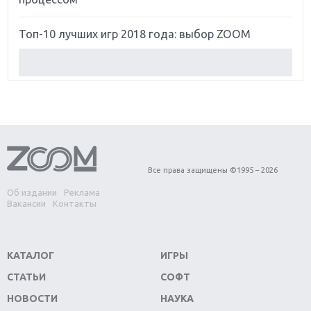
Топ-10 лучших игр 2018 года: выбор ZOOM
Обзор Red Dead Redemption 2: действительно
игра года?
Первый в России обзор игры Starlink: Battle For
Atlas
Обзор игры Forza Horizon 4: вершина эволюции
Все права защищены ©1995 – 2026
Об издании
Реклама
Две важных новинки для консолей: Spider-Man и
Вакансии
Контакты
Divinity Original Sin 2
Три крупных релиза для гибридной консоли
КАТАЛОГ
ИГРЫ
Switch
СТАТЬИ
СОФТ
Обзор игры The Crew 2: покорение Америки
НОВОСТИ
НАУКА