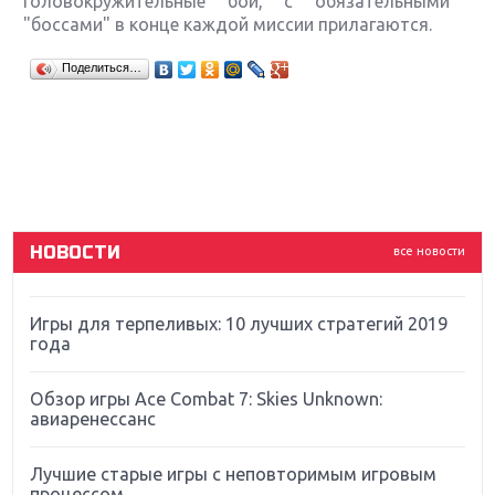
головокружительные бои, с обязательными
"боссами" в конце каждой миссии прилагаются.
Крупнейшие релизы мая: Nintendo, Microsoft и
Поделиться…
Sony
Новинки для Nintendo Switch: Labo, South Park и
ремастер Dark Souls
God Of War: тотальный перезапуск серии
НОВОСТИ
все новости
Far Cry 5: хвалить нельзя ругать
Игры для терпеливых: 10 лучших стратегий 2019
года
Обзор игры Ace Combat 7: Skies Unknown:
авиаренессанс
Лучшие старые игры с неповторимым игровым
процессом