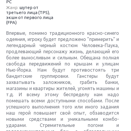
PC
Жанр:
шутер от
третьего лица (TPS)
,
экшн от первого лица
(FPA)
Впервые, помимо традиционного красно-синего
одеяния, игроку будет предложено "примерить" и
легендарный черный костюм Человека-Паука,
продлевающий персонажу жизнь, делающий его
более выносливым и сильным. Обещана полная
свобода передвижений по крышам и улицам
Нью-Йорка. Нам будут противостоять три
бандитские группировки. Ганстеры будут
захватывать заложников, грабить банки,
магазины и квартиры жителей, угонять машины и
т.д. И всему этому беспределу нам надо
помешать всеми доступными способами. После
успешного выполнения того или иного задания
наш герой повышает свой опыт, обзаводится
новыми средствами и уникальными комбо-
ударами. Стремительные погони и