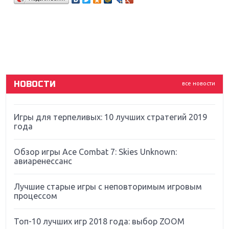
Sony
Новинки для Nintendo Switch: Labo, South Park и
ремастер Dark Souls
God Of War: тотальный перезапуск серии
НОВОСТИ
все новости
Far Cry 5: хвалить нельзя ругать
Игры для терпеливых: 10 лучших стратегий 2019
года
Обзор игры Ace Combat 7: Skies Unknown:
авиаренессанс
Лучшие старые игры с неповторимым игровым
процессом
Топ-10 лучших игр 2018 года: выбор ZOOM