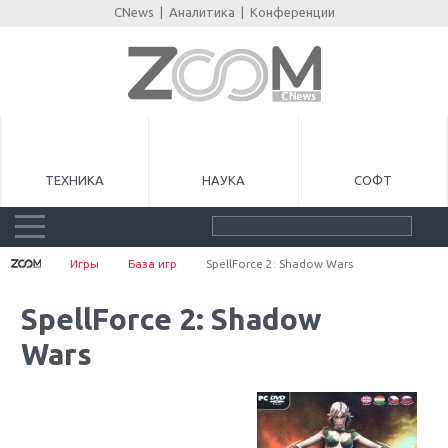
CNews
|
Аналитика
|
Конференции
ТЕХНИКА
НАУКА
СОФТ
Игры
База игр
SpellForce 2: Shadow Wars
SpellForce 2: Shadow
Wars