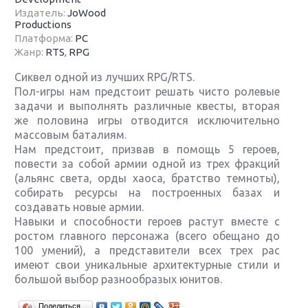
Издатель:
JoWood
Productions
Платформа:
PC
Жанр:
RTS
,
RPG
Сиквел одной из лучших RPG/RTS.
Пол-игры нам предстоит решать чисто ролевые
задачи и выполнять различные квесты, вторая
же половина игры отводится исключительно
массовым баталиям.
Нам предстоит, призвав в помощь 5 героев,
повести за собой армии одной из трех фракций
(альянс света, орды хаоса, братство темноты),
собирать ресурсы на построенных базах и
создавать новые армии.
Навыки и способности героев растут вместе с
ростом главного персонажа (всего обещано до
100 умений), а представители всех трех рас
имеют свои уникальные архитектурные стили и
большой выбор разнообразых юнитов.
Крупнейшие релизы мая: Nintendo, Microsoft и
Поделиться…