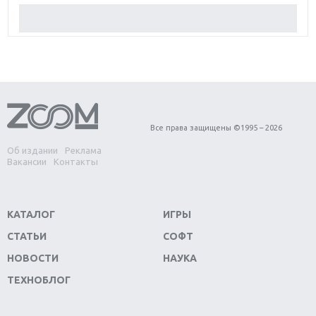
Обзор Red Dead Redemption 2: действительно
игра года?
Первый в России обзор игры Starlink: Battle For
Atlas
Обзор игры Forza Horizon 4: вершина эволюции
Все права защищены ©1995 – 2026
Об издании
Реклама
Две важных новинки для консолей: Spider-Man и
Вакансии
Контакты
Divinity Original Sin 2
Три крупных релиза для гибридной консоли
КАТАЛОГ
ИГРЫ
Switch
СТАТЬИ
СОФТ
Обзор игры The Crew 2: покорение Америки
НОВОСТИ
НАУКА
ТЕХНОБЛОГ
Важнейшие анонсы E3 2018