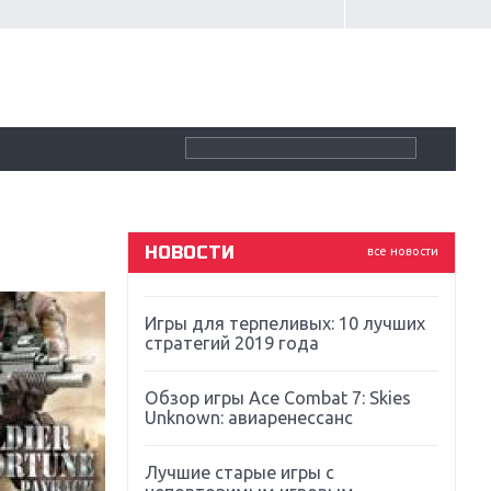
Крупнейшие релизы мая: Nintendo,
Microsoft и Sony
Новинки для Nintendo Switch:
Labo, South Park и ремастер Dark
Souls
God Of War: тотальный
перезапуск серии
НОВОСТИ
все новости
Far Cry 5: хвалить нельзя ругать
Игры для терпеливых: 10 лучших
стратегий 2019 года
Обзор игры Ace Combat 7: Skies
Unknown: авиаренессанс
Лучшие старые игры с