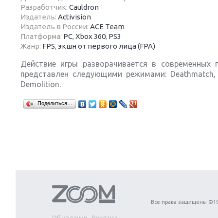
Разработчик:
Cauldron
Издатель:
Activision
Издатель в России:
ACE Team
Платформа:
PC
,
Xbox 360
,
PS3
Жанр:
FPS
,
экшн от первого лица (FPA)
Next
Действие игры разворачивается в современных г
представлен следующими режимами: Deathmatch, Te
Demolition.
Поделиться…
Все права защищены ©19
Об издании
Реклама