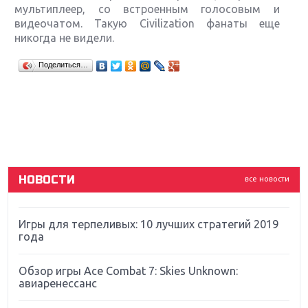
мультиплеер, со встроенным голосовым и
видеочатом. Такую Civilization фанаты еще
никогда не видели.
Крупнейшие релизы мая: Nintendo, Microsoft и
Поделиться…
Sony
Новинки для Nintendo Switch: Labo, South Park и
ремастер Dark Souls
God Of War: тотальный перезапуск серии
НОВОСТИ
все новости
Far Cry 5: хвалить нельзя ругать
Игры для терпеливых: 10 лучших стратегий 2019
года
Обзор игры Ace Combat 7: Skies Unknown:
авиаренессанс