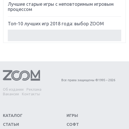
Лучшие старые игры с неповторимым игровым
процессом
Топ-10 лучших игр 2018 года: выбор ZOOM
Обзор Red Dead Redemption 2: действительно
игра года?
Первый в России обзор игры Starlink: Battle For
Atlas
Обзор игры Forza Horizon 4: вершина эволюции
Все права защищены ©1995 – 2026
Об издании
Реклама
Две важных новинки для консолей: Spider-Man и
Вакансии
Контакты
Divinity Original Sin 2
Три крупных релиза для гибридной консоли
КАТАЛОГ
ИГРЫ
Switch
СТАТЬИ
СОФТ